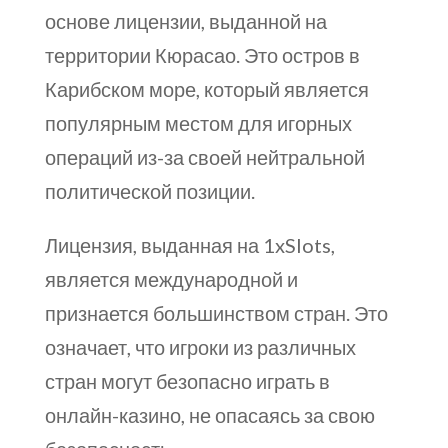
основе лицензии, выданной на
территории Кюрасао. Это остров в
Карибском море, который является
популярным местом для игорных
операций из-за своей нейтральной
политической позиции.
Лицензия, выданная на 1xSlots,
является международной и
признается большинством стран. Это
означает, что игроки из различных
стран могут безопасно играть в
онлайн-казино, не опасаясь за свою