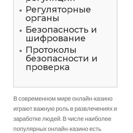
Регуляторные
органы
Безопасность и
шифрование
Протоколы
безопасности и
проверка
В современном мире онлайн-казино
играют важную роль в развлечениях и
заработке людей. В числе наиболее
популярных онлайн-казино есть