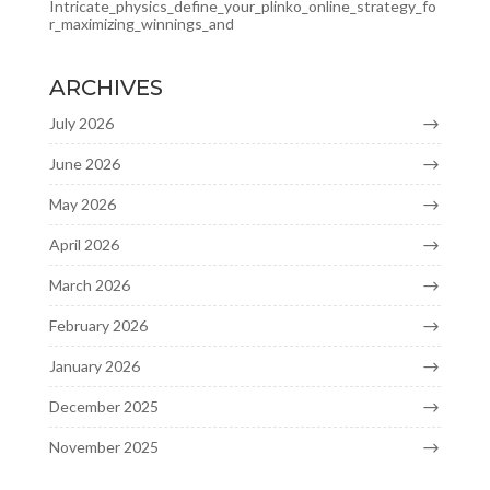
Intricate_physics_define_your_plinko_online_strategy_fo
r_maximizing_winnings_and
ARCHIVES
July 2026
June 2026
May 2026
April 2026
March 2026
February 2026
January 2026
December 2025
November 2025