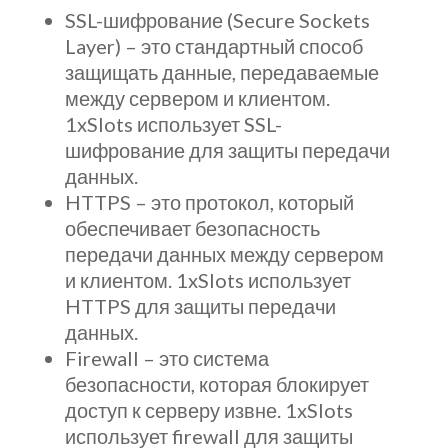
SSL-шифрование (Secure Sockets
Layer) – это стандартный способ
защищать данные, передаваемые
между сервером и клиентом.
1xSlots использует SSL-
шифрование для защиты передачи
данных.
HTTPS – это протокол, который
обеспечивает безопасность
передачи данных между сервером
и клиентом. 1xSlots использует
HTTPS для защиты передачи
данных.
Firewall – это система
безопасности, которая блокирует
доступ к серверу извне. 1xSlots
использует firewall для защиты