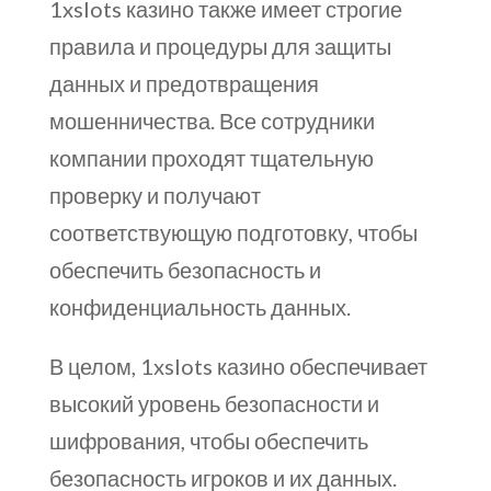
1xslots казино также имеет строгие
правила и процедуры для защиты
данных и предотвращения
мошенничества. Все сотрудники
компании проходят тщательную
проверку и получают
соответствующую подготовку, чтобы
обеспечить безопасность и
конфиденциальность данных.
В целом, 1xslots казино обеспечивает
высокий уровень безопасности и
шифрования, чтобы обеспечить
безопасность игроков и их данных.