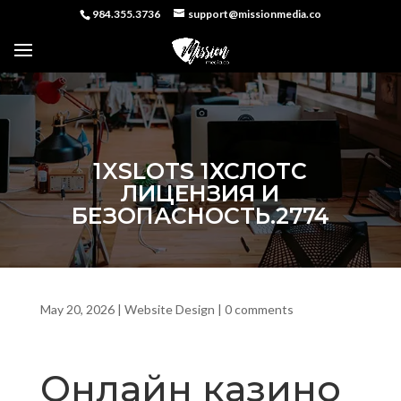
984.355.3736
support@missionmedia.co
1XSLOTS 1ХСЛОТС
ЛИЦЕНЗИЯ И
БЕЗОПАСНОСТЬ.2774
May 20, 2026
|
Website Design
|
0 comments
Онлайн казино