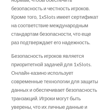
безопасность и честность игроков.
Кроме того, 1xSlots имеет сертификат
на соответствие международным
стандартам безопасности, что еще
раз подтверждает его надежность.
Безопасность игроков является
приоритетной задачей для 1xSlots.
Онлайн-казино использует
современные технологии для защиты
данных и обеспечивает безопасность
транзакций. Игроки могут быть
уверены, что их личные данные и