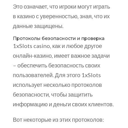
Это означает, что игроки могут играть
в казино с уверенностью, зная, что их
данные защищены.
Протоколы безопасности и проверка
1xSlots casino, как и любое другое
онлайн-казино, имеет важное задачи
– обеспечить безопасность своих
пользователей. Для этого 1xSlots
использует несколько протоколов
безопасности, чтобы защитить
информацию и деньги своих клиентов.
Вот некоторые из этих протоколов: