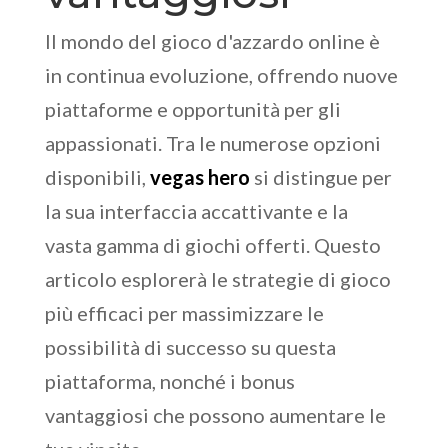
Il mondo del gioco d'azzardo online è
in continua evoluzione, offrendo nuove
piattaforme e opportunità per gli
appassionati. Tra le numerose opzioni
disponibili,
vegas hero
si distingue per
la sua interfaccia accattivante e la
vasta gamma di giochi offerti. Questo
articolo esplorerà le strategie di gioco
più efficaci per massimizzare le
possibilità di successo su questa
piattaforma, nonché i bonus
vantaggiosi che possono aumentare le