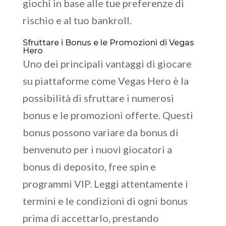
giochi in base alle tue preferenze di
rischio e al tuo bankroll.
Sfruttare i Bonus e le Promozioni di Vegas
Hero
Uno dei principali vantaggi di giocare
su piattaforme come Vegas Hero è la
possibilità di sfruttare i numerosi
bonus e le promozioni offerte. Questi
bonus possono variare da bonus di
benvenuto per i nuovi giocatori a
bonus di deposito, free spin e
programmi VIP. Leggi attentamente i
termini e le condizioni di ogni bonus
prima di accettarlo, prestando