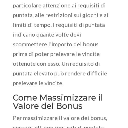
particolare attenzione ai requisiti di
puntata, alle restrizioni sui giochi e ai
limiti di tempo. I requisiti di puntata
indicano quante volte devi
scommettere l'importo del bonus
prima di poter prelevare le vincite
ottenute con esso. Un requisito di
puntata elevato può rendere difficile
prelevare le vincite.
Come Massimizzare il
Valore dei Bonus
Per massimizzare il valore dei bonus,
cerca quelli con requisiti di puntata