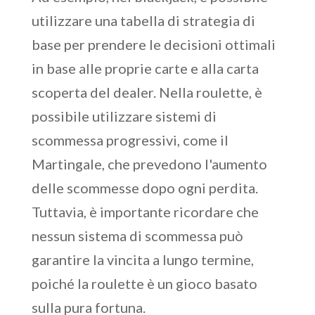
utilizzare una tabella di strategia di
base per prendere le decisioni ottimali
in base alle proprie carte e alla carta
scoperta del dealer. Nella roulette, è
possibile utilizzare sistemi di
scommessa progressivi, come il
Martingale, che prevedono l'aumento
delle scommesse dopo ogni perdita.
Tuttavia, è importante ricordare che
nessun sistema di scommessa può
garantire la vincita a lungo termine,
poiché la roulette è un gioco basato
sulla pura fortuna.