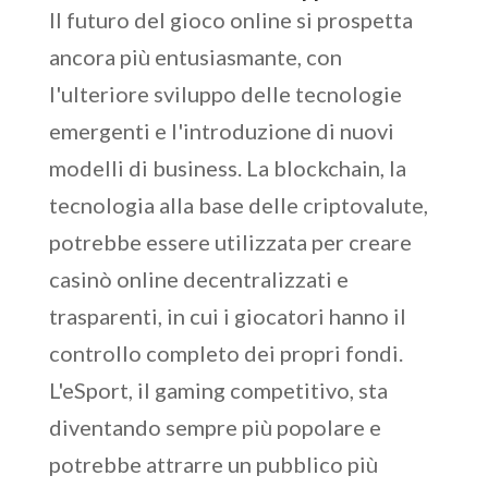
Il futuro del gioco online si prospetta
ancora più entusiasmante, con
l'ulteriore sviluppo delle tecnologie
emergenti e l'introduzione di nuovi
modelli di business. La blockchain, la
tecnologia alla base delle criptovalute,
potrebbe essere utilizzata per creare
casinò online decentralizzati e
trasparenti, in cui i giocatori hanno il
controllo completo dei propri fondi.
L'eSport, il gaming competitivo, sta
diventando sempre più popolare e
potrebbe attrarre un pubblico più