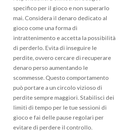
specifico per il gioco e non superarlo
mai. Considera il denaro dedicato al
gioco come una forma di
intrattenimento e accetta la possibilità
di perderlo. Evita di inseguire le
perdite, ovvero cercare di recuperare
denaro perso aumentando le
scommesse. Questo comportamento
può portare a un circolo vizioso di
perdite sempre maggiori. Stabilisci dei
limiti di tempo per le tue sessioni di
gioco e fai delle pause regolari per
evitare di perdere il controllo.