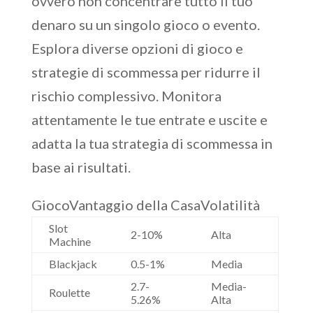
ovvero non concentrare tutto il tuo
denaro su un singolo gioco o evento.
Esplora diverse opzioni di gioco e
strategie di scommessa per ridurre il
rischio complessivo. Monitora
attentamente le tue entrate e uscite e
adatta la tua strategia di scommessa in
base ai risultati.
GiocoVantaggio della CasaVolatilità
Slot
2-10%
Alta
Machine
Blackjack
0.5-1%
Media
2.7-
Media-
Roulette
5.26%
Alta