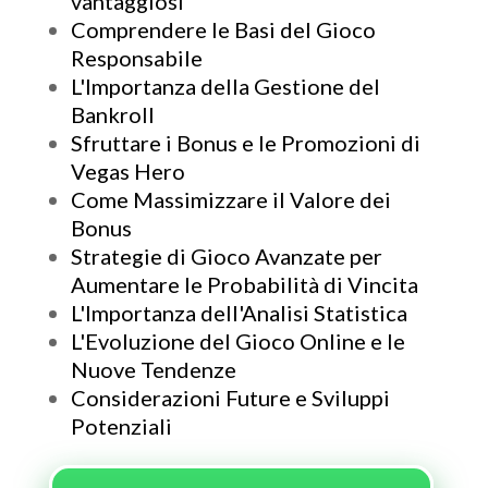
vantaggiosi
Comprendere le Basi del Gioco
Responsabile
L'Importanza della Gestione del
Bankroll
Sfruttare i Bonus e le Promozioni di
Vegas Hero
Come Massimizzare il Valore dei
Bonus
Strategie di Gioco Avanzate per
Aumentare le Probabilità di Vincita
L'Importanza dell'Analisi Statistica
L'Evoluzione del Gioco Online e le
Nuove Tendenze
Considerazioni Future e Sviluppi
Potenziali