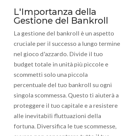
L'Importanza della
Gestione del Bankroll
La gestione del bankroll è un aspetto
cruciale per il successo a lungo termine
nel gioco d'azzardo. Divide il tuo
budget totale in unità più piccole e
scommetti solo una piccola
percentuale del tuo bankroll su ogni
singola scommessa. Questo ti aiuterà a
proteggere il tuo capitale e a resistere
alle inevitabili fluttuazioni della
fortuna. Diversifica le tue scommesse,