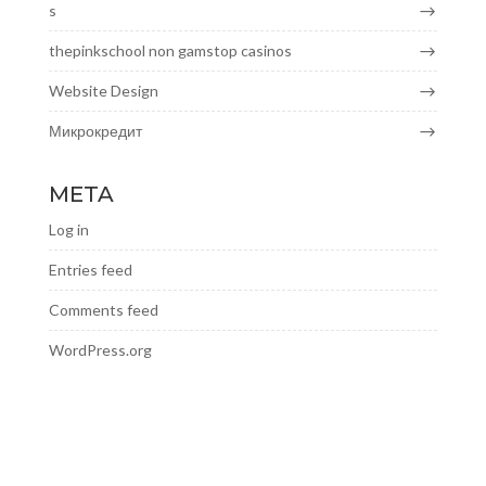
s
thepinkschool non gamstop casinos
Website Design
Микрокредит
META
Log in
Entries feed
Comments feed
WordPress.org