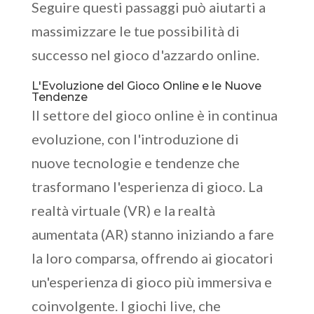
Seguire questi passaggi può aiutarti a
massimizzare le tue possibilità di
successo nel gioco d'azzardo online.
L'Evoluzione del Gioco Online e le Nuove
Tendenze
Il settore del gioco online è in continua
evoluzione, con l'introduzione di
nuove tecnologie e tendenze che
trasformano l'esperienza di gioco. La
realtà virtuale (VR) e la realtà
aumentata (AR) stanno iniziando a fare
la loro comparsa, offrendo ai giocatori
un'esperienza di gioco più immersiva e
coinvolgente. I giochi live, che