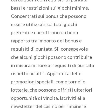
bassi e restrizioni sui giochi minime.
Concentrati sui bonus che possono
essere utilizzati sui tuoi giochi
preferiti e che offrono un buon
rapporto tra importo del bonus e
requisiti di puntata. Sii consapevole
che alcuni giochi possono contribuire
in misura minore ai requisiti di puntata
rispetto ad altri. Approfitta delle
promozioni speciali, come tornei e
lotterie, che possono offrirti ulteriori
opportunità di vincita. Iscriviti alla
newsletter del casinò per rimanere