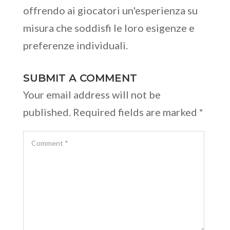
offrendo ai giocatori un'esperienza su
misura che soddisfi le loro esigenze e
preferenze individuali.
SUBMIT A COMMENT
Your email address will not be
published.
Required fields are marked
*