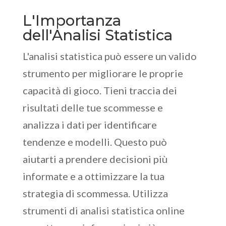
L'Importanza
dell'Analisi Statistica
L'analisi statistica può essere un valido
strumento per migliorare le proprie
capacità di gioco. Tieni traccia dei
risultati delle tue scommesse e
analizza i dati per identificare
tendenze e modelli. Questo può
aiutarti a prendere decisioni più
informate e a ottimizzare la tua
strategia di scommessa. Utilizza
strumenti di analisi statistica online