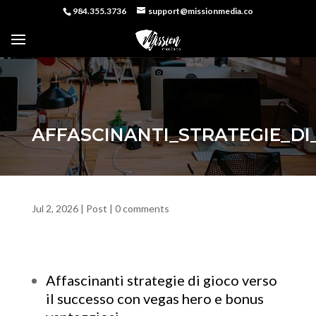
984.355.3736
support@missionmedia.co
AFFASCINANTI_STRATEGIE_D
Jul 2, 2026
|
Post
|
0 comments
Affascinanti strategie di gioco verso
il successo con vegas hero e bonus