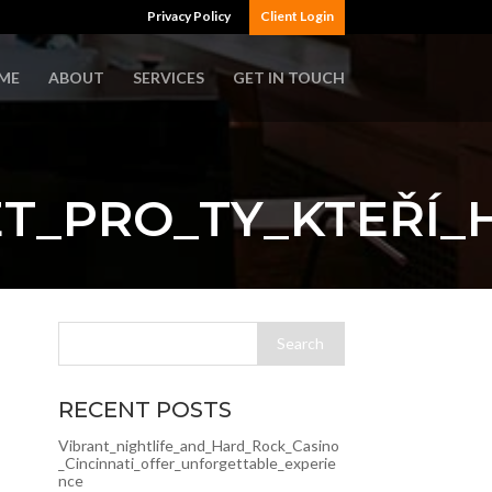
Privacy Policy
Client Login
ME
ABOUT
SERVICES
GET IN TOUCH
T_PRO_TY_KTEŘÍ_
RECENT POSTS
Vibrant_nightlife_and_Hard_Rock_Casino
_Cincinnati_offer_unforgettable_experie
nce