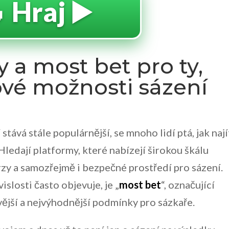
 Hraj ▶️
y a most bet pro ty,
nové možnosti sázení
stává stále populárnější, se mnoho lidí ptá, jak nají
Hledají platformy, které nabízejí širokou škálu
rzy a samozřejmě i bezpečné prostředí pro sázení.
islosti často objevuje, je „
most bet
“, označující
vější a nejvýhodnější podmínky pro sázkaře.