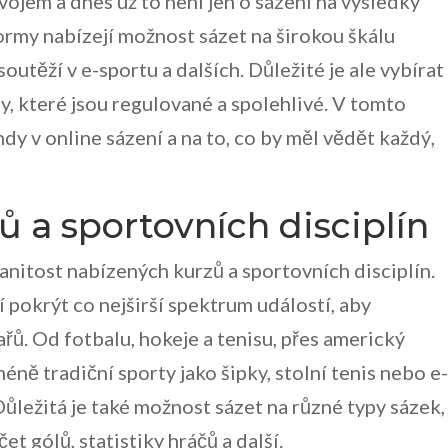
ojem a dnes už to není jen o sázení na výsledky
rmy nabízejí možnost sázet na širokou škálu
soutěží v e-sportu a dalších. Důležité je ale vybírat
y, které jsou regulované a spolehlivé. V tomto
dy v online sázení a na to, co by měl vědět každý,
 a sportovních disciplín
nitost nabízených kurzů a sportovních disciplín.
 pokrýt co nejširší spektrum událostí, aby
řů. Od fotbalu, hokeje a tenisu, přes americký
méně tradiční sporty jako šipky, stolní tenis nebo e
 Důležitá je také možnost sázet na různé typy sázek,
et gólů, statistiky hráčů a další.