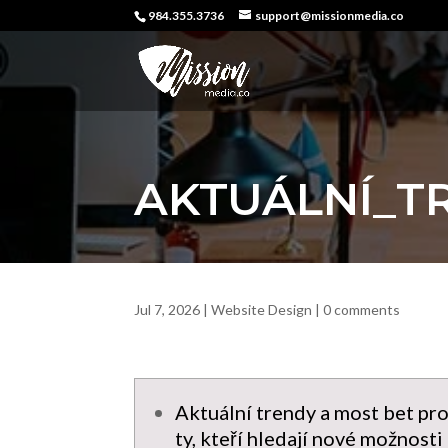
984.355.3736
support@missionmedia.co
AKTUÁLNÍ_T
Jul 7, 2026
|
Website Design
|
0 comments
Aktuální trendy a most bet pr
ty, kteří hledají nové možnosti