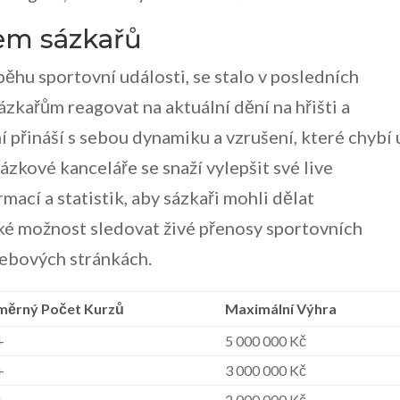
ájem sázkařů
ěhu sportovní události, se stalo v posledních
zkařům reagovat na aktuální dění na hřišti a
ní přináší s sebou dynamiku a vzrušení, které chybí 
zkové kanceláře se snaží vylepšit své live
mací a statistik, aby sázkaři mohli dělat
ké možnost sledovat živé přenosy sportovních
webových stránkách.
měrný Počet Kurzů
Maximální Výhra
+
5 000 000 Kč
+
3 000 000 Kč
+
2 000 000 Kč