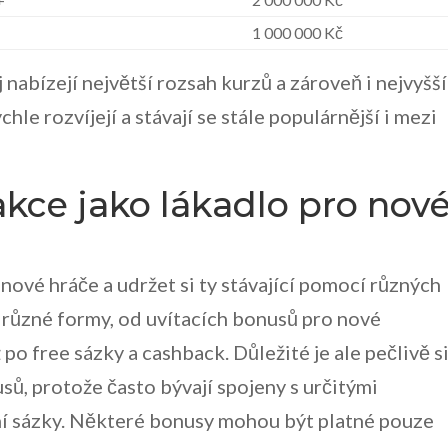
1 000 000 Kč
j nabízejí největší rozsah kurzů a zároveň i nejvyšší
chle rozvíjejí a stávají se stále populárnější i mezi
kce jako lákadlo pro nov
 nové hráče a udržet si ty stávající pomocí různých
 různé formy, od uvítacích bonusů pro nové
po free sázky a cashback. Důležité je ale pečlivě s
ů, protože často bývají spojeny s určitými
í sázky. Některé bonusy mohou být platné pouze