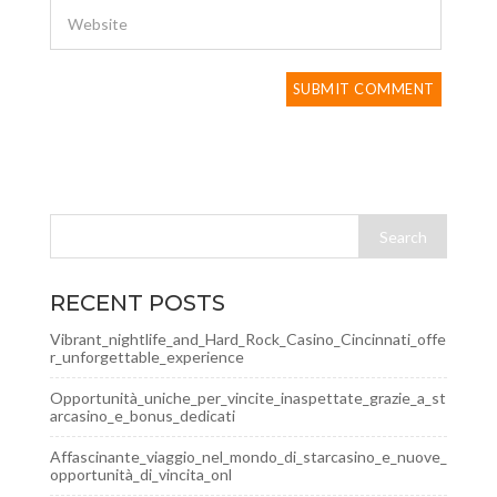
RECENT POSTS
Vibrant_nightlife_and_Hard_Rock_Casino_Cincinnati_offe
r_unforgettable_experience
Opportunità_uniche_per_vincite_inaspettate_grazie_a_st
arcasino_e_bonus_dedicati
Affascinante_viaggio_nel_mondo_di_starcasino_e_nuove_
opportunità_di_vincita_onl