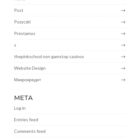
Post
Pozyczki
Prestamos
s
thepinkschool non gamstop casinos
Website Design
Микрокредит
META
Log in
Entries feed
Comments feed