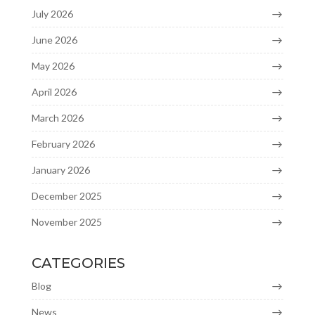
July 2026
June 2026
May 2026
April 2026
March 2026
February 2026
January 2026
December 2025
November 2025
CATEGORIES
Blog
News