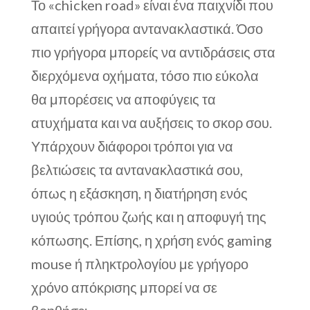
Το «chicken road» είναι ένα παιχνίδι που
απαιτεί γρήγορα αντανακλαστικά. Όσο
πιο γρήγορα μπορείς να αντιδράσεις στα
διερχόμενα οχήματα, τόσο πιο εύκολα
θα μπορέσεις να αποφύγεις τα
ατυχήματα και να αυξήσεις το σκορ σου.
Υπάρχουν διάφοροι τρόποι για να
βελτιώσεις τα αντανακλαστικά σου,
όπως η εξάσκηση, η διατήρηση ενός
υγιούς τρόπου ζωής και η αποφυγή της
κόπωσης. Επίσης, η χρήση ενός gaming
mouse ή πληκτρολογίου με γρήγορο
χρόνο απόκρισης μπορεί να σε