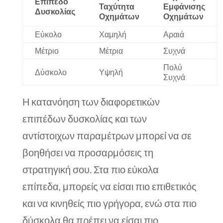
Επίπεδο
Ταχύτητα
Εμφάνισης
Δυσκολίας
Οχημάτων
Οχημάτων
Εύκολο
Χαμηλή
Αραιά
Μέτριο
Μέτρια
Συχνά
Πολύ
Δύσκολο
Υψηλή
Συχνά
Η κατανόηση των διαφορετικών
επιπέδων δυσκολίας και των
αντίστοιχων παραμέτρων μπορεί να σε
βοηθήσει να προσαρμόσεις τη
στρατηγική σου. Στα πιο εύκολα
επίπεδα, μπορείς να είσαι πιο επιθετικός
και να κινηθείς πιο γρήγορα, ενώ στα πιο
δύσκολα θα πρέπει να είσαι πιο