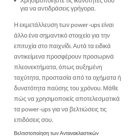
Χρησιμοποιήστε τις ικανότητές σου
για να αντιδράσεις γρήγορα.
Η εκμετάλλευση των power-ups είναι
άλλο ένα σημαντικό στοιχείο για την
επιτυχία στο παιχνίδι. Αυτά τα ειδικά
αντικείμενα προσφέρουν προσωρινά
πλεονεκτήματα, όπως αυξημένη
ταχύτητα, προστασία από τα οχήματα ή
δυνατότητα παύσης του χρόνου. Μάθε
πώς να χρησιμοποιείς αποτελεσματικά
τα power-ups για να βελτιώσεις τις
επιδόσεις σου.
Βελτιστοποίηση των Αντανακλαστικών