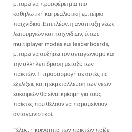
μπορεί να προσφέρει μια πιο
καθηλωτική και ρεαλιστική εμπειρία
παιχνιδιού. Επιπλέον, η ανάπτυξη νέων
λειτουργιών και παιχνιδιών, όπως
multiplayer modes και leaderboards,
μπορεί να αυξήσει τον ανταγωνισμό και
την αλληλεπίδραση μεταξύ των
παικτών. Η προσαρμογή σε αυτές τις
εξελίξεις και η εκμετάλλευση των νέων
ευκαιριών θα είναι κρίσιμη για τους
παίκτες που θέλουν να παραμείνουν
ανταγωνιστικοί.
Τέλος, η κοινότητα των παικτών παίζει