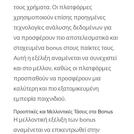
τους χρήματα. Οι πλατφόρμες
χρησιμοποιούν επίσης προηγμένες
τεχνολογίες ανάλυσης δεδομένων για
να προσφέρουν πιο αποτελεσματικά και
στοχευμένα bonus στους παίκτες τους.
Αυτή η εξέλιξη αναμένεται να συνεχιστεί
και στο μέλλον, καθώς οι πλατφόρμες
προσπαθούν να προσφέρουν μια
καλύτερη και πιο εξατομικευμένη
εμπειρία παιχνιδιού.
Προοπτικές και Μελλοντικές Τάσεις στα Bonus
Η μελλοντική εξέλιξη των bonus
αναμένεται να επικεντρωθεί στην