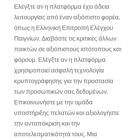
Ελέγξτε αν η πλατφόρμα έχει άδεια
λειτουργίας από έναν αξιόπιστο φορέα,
όπως η Ελληνική Επιτροπή Ελέγχου
Παιγνίων. Διαβάστε τις κριτικές άλλων
παικτών σε αξιόπιστους ιστότοπους και
φόρουμ. Ελέγξτε αν η πλατφόρμα
χρησιμοποιεί ασφαλή τεχνολογία
κρυπτογράφησης για την προστασία
των προσωπικών σας δεδομένων.
Επικοινωνήστε με την ομάδα
υποστήριξης πελατών και αξιολογήστε
την ανταπόκριση και την
αποτελεσματικότητά τους. Μια