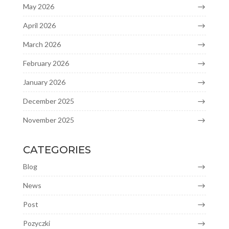
May 2026
April 2026
March 2026
February 2026
January 2026
December 2025
November 2025
CATEGORIES
Blog
News
Post
Pozyczki