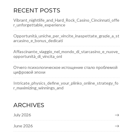
RECENT POSTS
Vibrant_nightlife_and_Hard_Rock_Casino_Cincinnati_offe
r_unforgettable_experience
Opportunità_uniche_per_vincite_inaspettate_grazie_a_st
arcasino_e_bonus_dedicati
Affascinante_viaggio_nel_mondo_di_starcasino_e_nuove_
opportunità_di_vincita_onl
Отчего психологическое истощение стало проблемой
цифровой эпохи
Intricate_physics_define_your_plinko_online_strategy_fo
r_maximizing_winnings_and
ARCHIVES
July 2026
June 2026