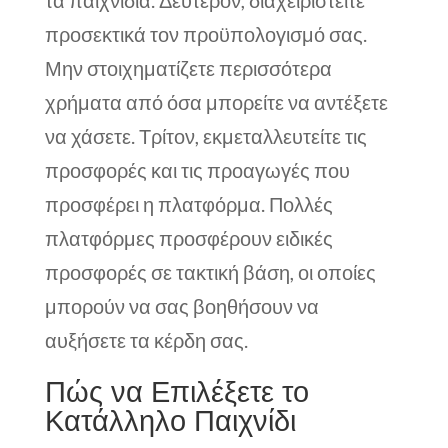
τα παιχνίδια. Δεύτερον, διαχειριστείτε
προσεκτικά τον προϋπολογισμό σας.
Μην στοιχηματίζετε περισσότερα
χρήματα από όσα μπορείτε να αντέξετε
να χάσετε. Τρίτον, εκμεταλλευτείτε τις
προσφορές και τις προαγωγές που
προσφέρει η πλατφόρμα. Πολλές
πλατφόρμες προσφέρουν ειδικές
προσφορές σε τακτική βάση, οι οποίες
μπορούν να σας βοηθήσουν να
αυξήσετε τα κέρδη σας.
Πώς να Επιλέξετε το
Κατάλληλο Παιχνίδι