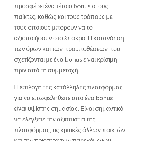
προσφέρει ένα τέτοιο bonus στους
παίκτες, καθώς και τους τρόπους με
τους οποίους μπορούν να το
αξιοποιήσουν στο έπακρο. Η κατανόηση
των όρων και των προϋποθέσεων που
σχετίζονται με ένα bonus είναι κρίσιμη
πριν από τη συμμετοχή.
Η επιλογή της κατάλληλης πλατφόρμας
για να επωφεληθείτε από ένα bonus
είναι υψίστης σημασίας. Είναι σημαντικό
να ελέγξετε την αξιοπιστία της
πλατφόρμας, τις κριτικές άλλων παικτών
και την ποιότητα των παρεχόμενων