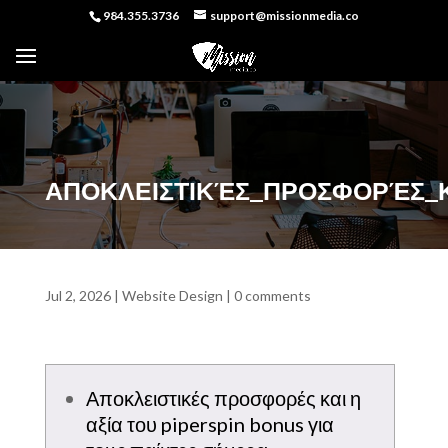
984.355.3736
support@missionmedia.co
ΑΠΟΚΛΕΙΣΤΙΚΈΣ_ΠΡΟΣΦΟΡΈΣ_Κ
Jul 2, 2026
|
Website Design
|
0 comments
Αποκλειστικές προσφορές και η
αξία του piperspin bonus για