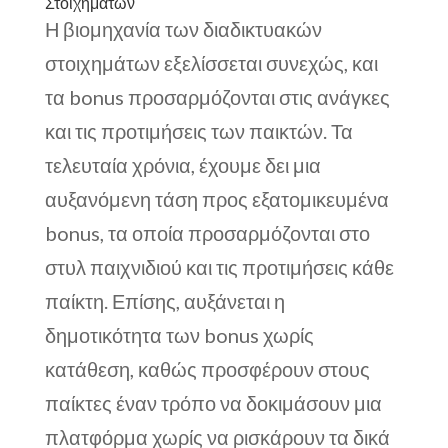
Στοιχημάτων
Η βιομηχανία των διαδικτυακών
στοιχημάτων εξελίσσεται συνεχώς, και
τα bonus προσαρμόζονται στις ανάγκες
και τις προτιμήσεις των παικτών. Τα
τελευταία χρόνια, έχουμε δει μια
αυξανόμενη τάση προς εξατομικευμένα
bonus, τα οποία προσαρμόζονται στο
στυλ παιχνιδιού και τις προτιμήσεις κάθε
παίκτη. Επίσης, αυξάνεται η
δημοτικότητα των bonus χωρίς
κατάθεση, καθώς προσφέρουν στους
παίκτες έναν τρόπο να δοκιμάσουν μια
πλατφόρμα χωρίς να ρισκάρουν τα δικά