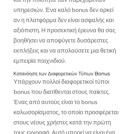
υπηρεσιών. Ένα καλό bonus δεν αρκεί
αν η πλατφόρμα δεν είναι ασφαλής και
αξιόπιστη. Η προσεκτική έρευνα θα σας
βοηθήσει να αποφύγετε δυσάρεστες
εκπλήξεις και να απολαύσετε μια θετική
εμπειρία παιχνιδιού.
Κατανόηση των Διαφορετικών Τύπων Bonus
Υπάρχουν πολλοί διαφορετικοί τύποι
bonus που διατίθενται στους παίκτες.
Ένας από αυτούς είναι το bonus
καλωσορίσματος, το οποίο προσφέρεται
στους νέους χρήστες κατά την πρώτη
τους εγγραφή. Αυτό μπορεί να είναι ένα