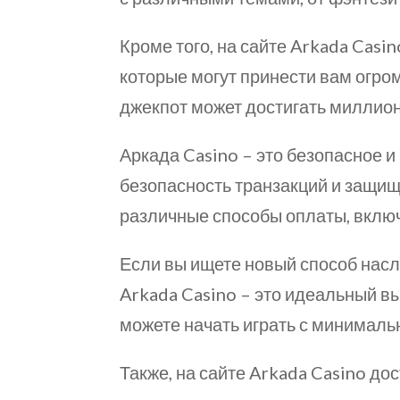
Кроме того, на сайте Arkada Casi
которые могут принести вам огро
джекпот может достигать миллион
Аркада Casino – это безопасное 
безопасность транзакций и защи
различные способы оплаты, включая
Если вы ищете новый способ насл
Arkada Casino – это идеальный в
можете начать играть с минималь
Также, на сайте Arkada Casino до