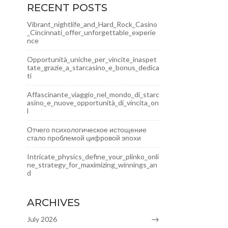
RECENT POSTS
Vibrant_nightlife_and_Hard_Rock_Casino
_Cincinnati_offer_unforgettable_experie
nce
Opportunità_uniche_per_vincite_inaspet
tate_grazie_a_starcasino_e_bonus_dedica
ti
Affascinante_viaggio_nel_mondo_di_starc
asino_e_nuove_opportunità_di_vincita_on
l
Отчего психологическое истощение
стало проблемой цифровой эпохи
Intricate_physics_define_your_plinko_onli
ne_strategy_for_maximizing_winnings_an
d
ARCHIVES
July 2026