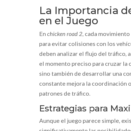
La Importancia de
en el Juego
En
chicken road 2
, cada movimiento 
para evitar colisiones con los vehí
deben analizar el flujo del tráfico
el momento preciso para cruzar la c
sino también de desarrollar una com
constante mejora la coordinación o
patrones de tráfico.
Estrategias para Maxi
Aunque el juego parece simple, ex
significativamente las posibilidade