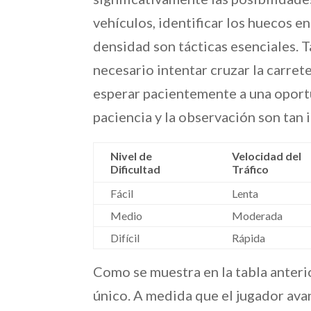
vehículos, identificar los huecos 
densidad son tácticas esenciales. 
necesario intentar cruzar la carret
esperar pacientemente a una oport
paciencia y la observación son tan 
Nivel de
Velocidad del
Dificultad
Tráfico
Fácil
Lenta
Medio
Moderada
Difícil
Rápida
Como se muestra en la tabla anterio
único. A medida que el jugador avan