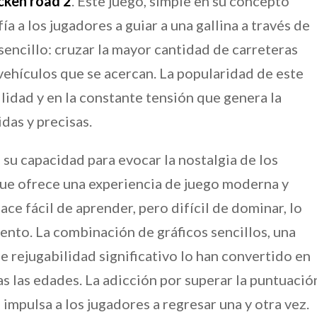
cken road 2
. Este juego, simple en su concepto
ía a los jugadores a guiar a una gallina a través de
 sencillo: cruzar la mayor cantidad de carreteras
 vehículos que se acercan. La popularidad de este
ilidad y en la constante tensión que genera la
das y precisas.
 su capacidad para evocar la nostalgia de los
z que ofrece una experiencia de juego moderna y
hace fácil de aprender, pero difícil de dominar, lo
ento. La combinación de gráficos sencillos, una
de rejugabilidad significativo lo han convertido en
s las edades. La adicción por superar la puntuació
impulsa a los jugadores a regresar una y otra vez.