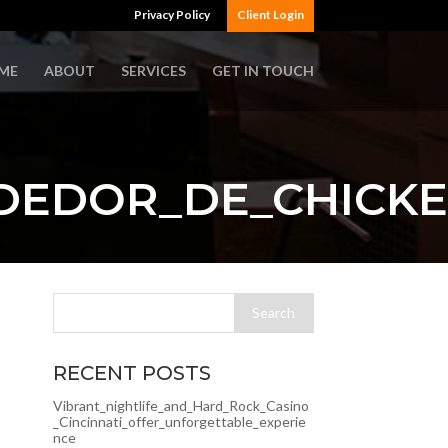
Privacy Policy
Client Login
ME
ABOUT
SERVICES
GET IN TOUCH
EDOR_DE_CHICKE
RECENT POSTS
Vibrant_nightlife_and_Hard_Rock_Casino
_Cincinnati_offer_unforgettable_experie
nce