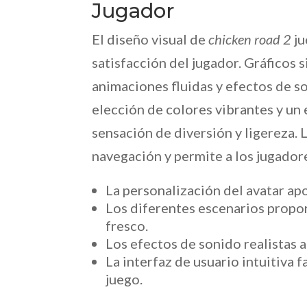
Jugador
El diseño visual de
chicken road 2
ju
satisfacción del jugador. Gráficos
animaciones fluidas y efectos de s
elección de colores vibrantes y un 
sensación de diversión y ligereza. La
navegación y permite a los jugador
La personalización del avatar ap
Los diferentes escenarios propo
fresco.
Los efectos de sonido realistas 
La interfaz de usuario intuitiva f
juego.