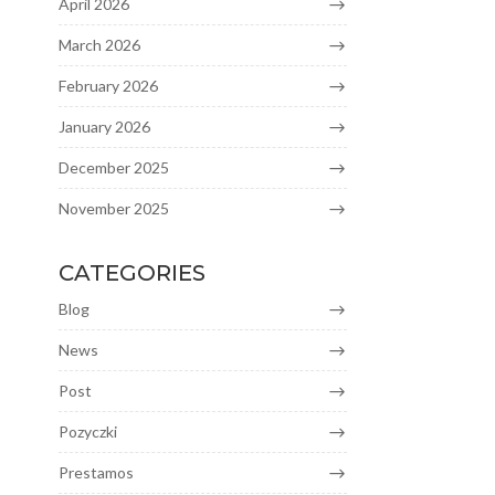
April 2026
March 2026
February 2026
January 2026
December 2025
November 2025
CATEGORIES
Blog
News
Post
Pozyczki
Prestamos