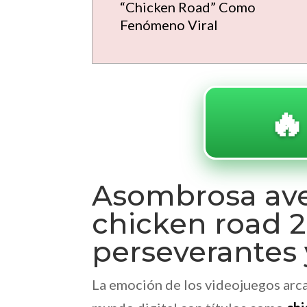
“Chicken Road” Como
Fenómeno Viral
🔥
Asombrosa ave
chicken road 2
perseverantes 
La emoción de los videojuegos arc