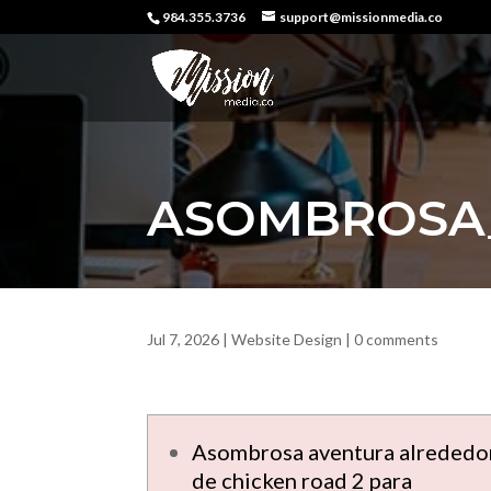
984.355.3736
support@missionmedia.co
ASOMBROSA_
Jul 7, 2026
|
Website Design
|
0 comments
Asombrosa aventura alrededo
de chicken road 2 para