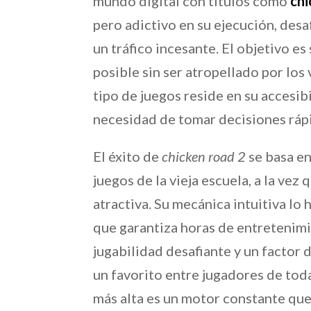
mundo digital con títulos como
chi
pero adictivo en su ejecución, desaf
un tráfico incesante. El objetivo es
posible sin ser atropellado por los
tipo de juegos reside en su accesib
necesidad de tomar decisiones rápi
El éxito de
chicken road 2
se basa en
juegos de la vieja escuela, a la ve
atractiva. Su mecánica intuitiva lo 
que garantiza horas de entretenimi
jugabilidad desafiante y un factor 
un favorito entre jugadores de toda
más alta es un motor constante que 