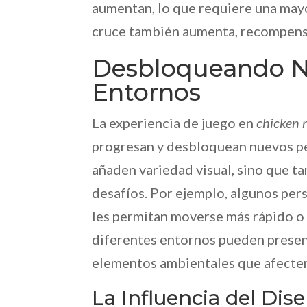
aumentan, lo que requiere una mayo
cruce también aumenta, recompensa
Desbloqueando N
Entornos
La experiencia de juego en
chicken 
progresan y desbloquean nuevos pe
añaden variedad visual, sino que t
desafíos. Por ejemplo, algunos per
les permitan moverse más rápido o 
diferentes entornos pueden present
elementos ambientales que afecten 
La Influencia del Dise