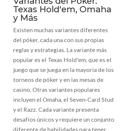
Variantes del Póker:
Texas Hold'em, Omaha
y Más
Existen muchas variantes diferentes
del póker, cada una con sus propias
reglas y estrategias. La variante más
popular es el Texas Hold'em, que es el
juego que se juega en la mayoría de los
torneos de póker y en las mesas de
casino. Otras variantes populares
incluyen el Omaha, el Seven-Card Stud
y el Razz. Cada variante presenta
desafíos únicos y requiere un conjunto
diferente de habilidades para tener