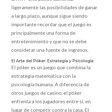
ligeramente las posibilidades de ganar
a largo plazo, aunque sigue siendo
importante recordar que el juego es
principalmente una forma de
entretenimiento y que no se debe
considerar una fuente de ingresos.
El Arte del Póker: Estrategia y Psicología
El póker es un juego que combina la
estrategia matemática con la
psicología humana. A diferencia de
otros juegos de casino, el póker
enfrenta a los jugadores entre sí, en
lugar de competir contra la casa. El