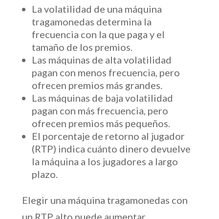
La volatilidad de una máquina
tragamonedas determina la
frecuencia con la que paga y el
tamaño de los premios.
Las máquinas de alta volatilidad
pagan con menos frecuencia, pero
ofrecen premios más grandes.
Las máquinas de baja volatilidad
pagan con más frecuencia, pero
ofrecen premios más pequeños.
El porcentaje de retorno al jugador
(RTP) indica cuánto dinero devuelve
la máquina a los jugadores a largo
plazo.
Elegir una máquina tragamonedas con
un RTP alto puede aumentar