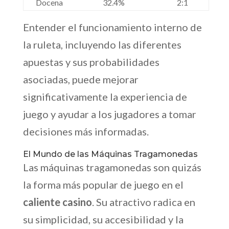
Docena
32.4%
2:1
Entender el funcionamiento interno de
la ruleta, incluyendo las diferentes
apuestas y sus probabilidades
asociadas, puede mejorar
significativamente la experiencia de
juego y ayudar a los jugadores a tomar
decisiones más informadas.
El Mundo de las Máquinas Tragamonedas
Las máquinas tragamonedas son quizás
la forma más popular de juego en el
caliente casino
. Su atractivo radica en
su simplicidad, su accesibilidad y la