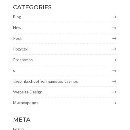
CATEGORIES
Blog
News
Post
Pozyczki
Prestamos
s
thepinkschool non gamstop casinos
Website Design
Микрокредит
META
Log in