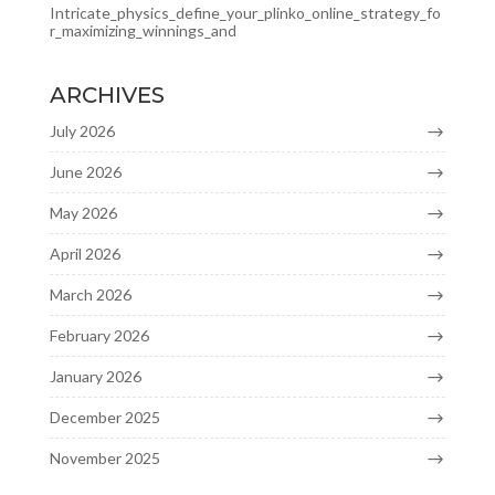
Intricate_physics_define_your_plinko_online_strategy_fo
r_maximizing_winnings_and
ARCHIVES
July 2026
June 2026
May 2026
April 2026
March 2026
February 2026
January 2026
December 2025
November 2025