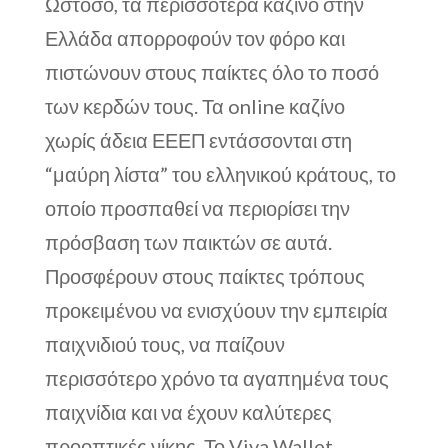
Ωστόσο, τα περισσότερα καζίνο στην
Ελλάδα απορροφούν τον φόρο και
πιστώνουν στους παίκτες όλο το ποσό
των κερδών τους. Τα online καζίνο
χωρίς άδεια ΕΕΕΠ εντάσσονται στη
“μαύρη λίστα” του ελληνικού κράτους, το
οποίο προσπαθεί να περιορίσει την
πρόσβαση των παικτών σε αυτά.
Προσφέρουν στους παίκτες τρόπους
προκειμένου να ενισχύουν την εμπειρία
παιχνιδιού τους, να παίζουν
περισσότερο χρόνο τα αγαπημένα τους
παιχνίδια και να έχουν καλύτερες
προοπτικές νίκης. Το Viva Wallet