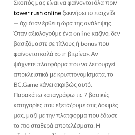
Σκοπός μας είναι να φαίνονται όλα πριν
tower rush online
ξεκινήσει το παιχνίδι
— όχι όταν έρθει η ώρα της ανάληψης.
Όταν αξιολογούμε ένα online καζίνο, δεν
βασιζόμαστε σε τίτλους ή bonus που
φαίνονται καλά «στη βιτρίνα». Αν
ψάχνετε πλατφόρμα που να λειτουργεί
αποκλειστικά με κρυπτονομίσματα, το
BC.Game κάνει ακριβώς αυτό.
Παρακάτω καταγράφω τις 7 βασικές
κατηγορίες που εξετάζουμε στις δοκιμές
μας, μαζί με την πλατφόρμα που έδωσε
τα πιο σταθερά αποτελέσματα. Η