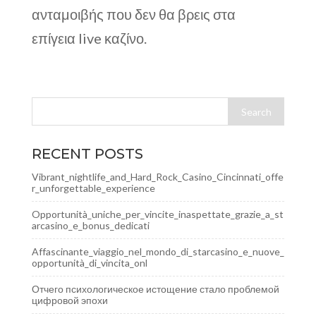
ανταμοιβής που δεν θα βρεις στα
επίγεια live καζίνο.
RECENT POSTS
Vibrant_nightlife_and_Hard_Rock_Casino_Cincinnati_offe
r_unforgettable_experience
Opportunità_uniche_per_vincite_inaspettate_grazie_a_st
arcasino_e_bonus_dedicati
Affascinante_viaggio_nel_mondo_di_starcasino_e_nuove_
opportunità_di_vincita_onl
Отчего психологическое истощение стало проблемой
цифровой эпохи