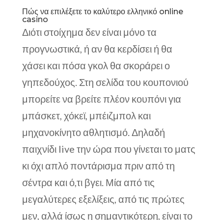
Πώς να επιλέξετε το καλύτερο ελληνικό online
casino
Διότι στοίχημα δεν είναι μόνο τα
προγνωστικά, ή αν θα κερδίσει ή θα
χάσει και πόσα γκολ θα σκοράρει ο
γηπεδούχος. Στη σελίδα του κουπονιού
μπορείτε να βρείτε πλέον κουπόνι για
μπάσκετ, χόκεϊ, μπέιζμπολ και
μηχανοκίνητο αθλητισμό. Δηλαδή
παιχνίδι live την ώρα που γίνεται το ματς
κι όχι απλό ποντάρισμα πριν από τη
σέντρα και ό,τι βγει. Μία από τις
μεγαλύτερες εξελίξεις, από τις πρώτες
μεν, αλλά ίσως η σημαντικότερη, είναι το