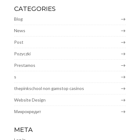
CATEGORIES
Blog
News
Post
Pozyczki
Prestamos
s
thepinkschool non gamstop casinos
Website Design
Микрокредит
META
Log in