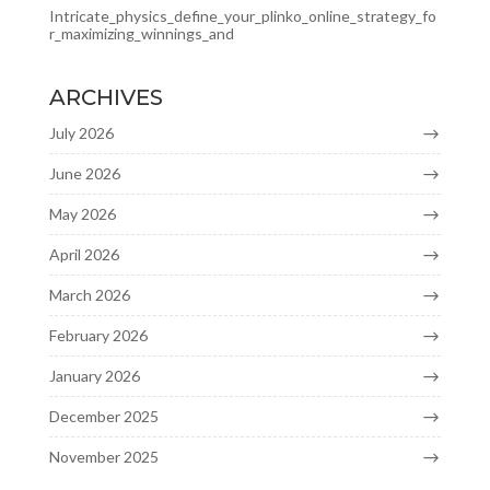
Intricate_physics_define_your_plinko_online_strategy_fo
r_maximizing_winnings_and
ARCHIVES
July 2026
June 2026
May 2026
April 2026
March 2026
February 2026
January 2026
December 2025
November 2025