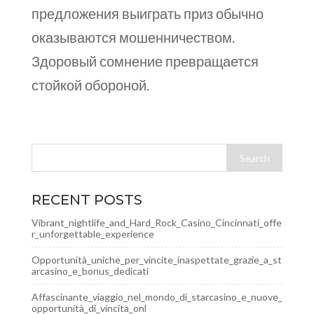
предложения выиграть приз обычно
оказываются мошенничеством.
Здоровый сомнение превращается
стойкой обороной.
RECENT POSTS
Vibrant_nightlife_and_Hard_Rock_Casino_Cincinnati_offe
r_unforgettable_experience
Opportunità_uniche_per_vincite_inaspettate_grazie_a_st
arcasino_e_bonus_dedicati
Affascinante_viaggio_nel_mondo_di_starcasino_e_nuove_
opportunità_di_vincita_onl