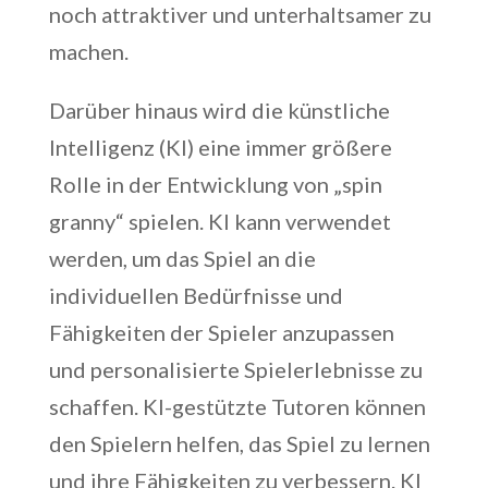
noch attraktiver und unterhaltsamer zu
machen.
Darüber hinaus wird die künstliche
Intelligenz (KI) eine immer größere
Rolle in der Entwicklung von „spin
granny“ spielen. KI kann verwendet
werden, um das Spiel an die
individuellen Bedürfnisse und
Fähigkeiten der Spieler anzupassen
und personalisierte Spielerlebnisse zu
schaffen. KI-gestützte Tutoren können
den Spielern helfen, das Spiel zu lernen
und ihre Fähigkeiten zu verbessern. KI