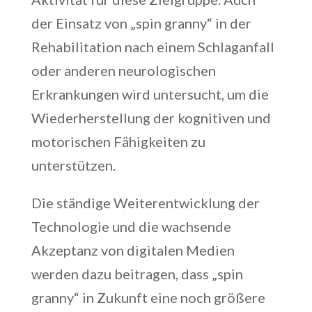
der Einsatz von „spin granny“ in der
Rehabilitation nach einem Schlaganfall
oder anderen neurologischen
Erkrankungen wird untersucht, um die
Wiederherstellung der kognitiven und
motorischen Fähigkeiten zu
unterstützen.
Die ständige Weiterentwicklung der
Technologie und die wachsende
Akzeptanz von digitalen Medien
werden dazu beitragen, dass „spin
granny“ in Zukunft eine noch größere