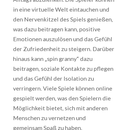
in eine virtuelle Welt eintauchen und
den Nervenkitzel des Spiels genießen,
was dazu beitragen kann, positive
Emotionen auszulösen und das Gefühl
der Zufriedenheit zu steigern. Darüber
hinaus kann „spin granny“ dazu
beitragen, soziale Kontakte zu pflegen
und das Gefühl der Isolation zu
verringern. Viele Spiele können online
gespielt werden, was den Spielern die
Möglichkeit bietet, sich mit anderen
Menschen zu vernetzen und
gemeinsam Spaß zu haben.