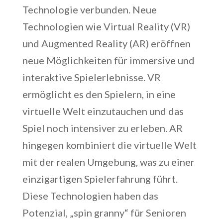
Technologie verbunden. Neue
Technologien wie Virtual Reality (VR)
und Augmented Reality (AR) eröffnen
neue Möglichkeiten für immersive und
interaktive Spielerlebnisse. VR
ermöglicht es den Spielern, in eine
virtuelle Welt einzutauchen und das
Spiel noch intensiver zu erleben. AR
hingegen kombiniert die virtuelle Welt
mit der realen Umgebung, was zu einer
einzigartigen Spielerfahrung führt.
Diese Technologien haben das
Potenzial, „spin granny“ für Senioren