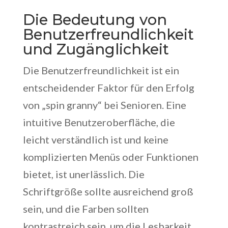
Die Bedeutung von
Benutzerfreundlichkeit
und Zugänglichkeit
Die Benutzerfreundlichkeit ist ein
entscheidender Faktor für den Erfolg
von „spin granny“ bei Senioren. Eine
intuitive Benutzeroberfläche, die
leicht verständlich ist und keine
komplizierten Menüs oder Funktionen
bietet, ist unerlässlich. Die
Schriftgröße sollte ausreichend groß
sein, und die Farben sollten
kontrastreich sein, um die Lesbarkeit