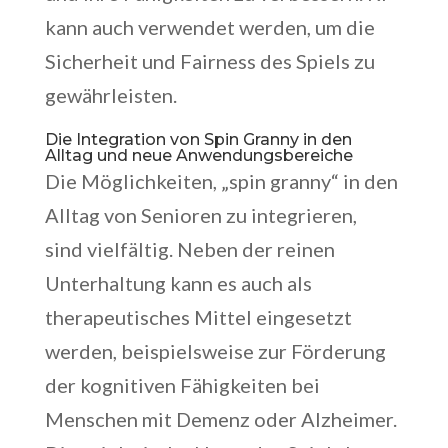
kann auch verwendet werden, um die
Sicherheit und Fairness des Spiels zu
gewährleisten.
Die Integration von Spin Granny in den
Alltag und neue Anwendungsbereiche
Die Möglichkeiten, „spin granny“ in den
Alltag von Senioren zu integrieren,
sind vielfältig. Neben der reinen
Unterhaltung kann es auch als
therapeutisches Mittel eingesetzt
werden, beispielsweise zur Förderung
der kognitiven Fähigkeiten bei
Menschen mit Demenz oder Alzheimer.