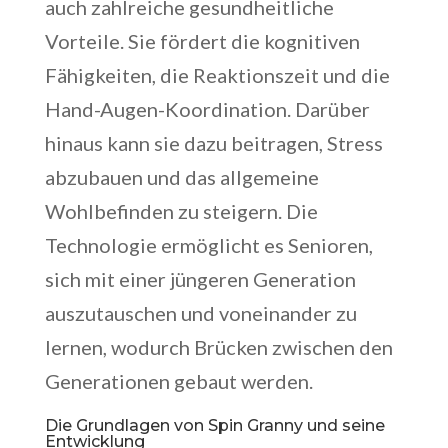
auch zahlreiche gesundheitliche
Vorteile. Sie fördert die kognitiven
Fähigkeiten, die Reaktionszeit und die
Hand-Augen-Koordination. Darüber
hinaus kann sie dazu beitragen, Stress
abzubauen und das allgemeine
Wohlbefinden zu steigern. Die
Technologie ermöglicht es Senioren,
sich mit einer jüngeren Generation
auszutauschen und voneinander zu
lernen, wodurch Brücken zwischen den
Generationen gebaut werden.
Die Grundlagen von Spin Granny und seine
Entwicklung