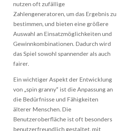
nutzen oft zufällige
Zahlengeneratoren, um das Ergebnis zu
bestimmen, und bieten eine größere
Auswahl an Einsatzmöglichkeiten und
Gewinnkombinationen. Dadurch wird
das Spiel sowohl spannender als auch
fairer.
Ein wichtiger Aspekt der Entwicklung
von „spin granny“ ist die Anpassung an
die Bedürfnisse und Fähigkeiten
älterer Menschen. Die
Benutzeroberfläche ist oft besonders
benutzerfreundlich gestaltet, mit