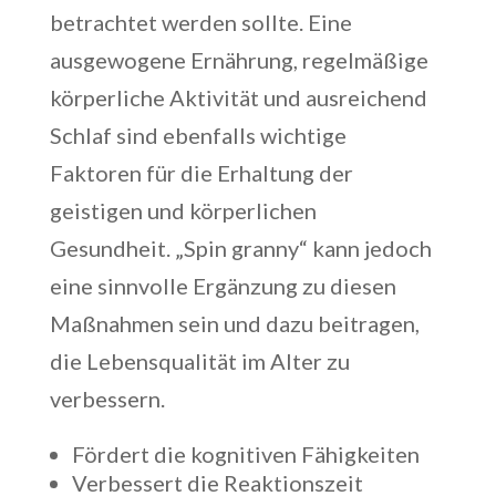
betrachtet werden sollte. Eine
ausgewogene Ernährung, regelmäßige
körperliche Aktivität und ausreichend
Schlaf sind ebenfalls wichtige
Faktoren für die Erhaltung der
geistigen und körperlichen
Gesundheit. „Spin granny“ kann jedoch
eine sinnvolle Ergänzung zu diesen
Maßnahmen sein und dazu beitragen,
die Lebensqualität im Alter zu
verbessern.
Fördert die kognitiven Fähigkeiten
Verbessert die Reaktionszeit