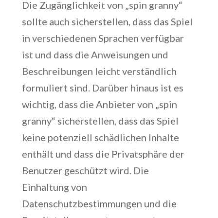
Die Zugänglichkeit von „spin granny“
sollte auch sicherstellen, dass das Spiel
in verschiedenen Sprachen verfügbar
ist und dass die Anweisungen und
Beschreibungen leicht verständlich
formuliert sind. Darüber hinaus ist es
wichtig, dass die Anbieter von „spin
granny“ sicherstellen, dass das Spiel
keine potenziell schädlichen Inhalte
enthält und dass die Privatsphäre der
Benutzer geschützt wird. Die
Einhaltung von
Datenschutzbestimmungen und die