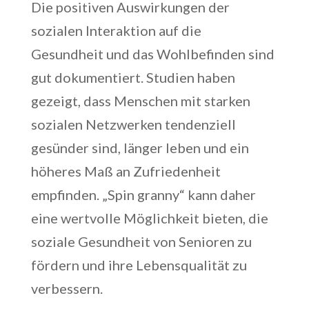
Die positiven Auswirkungen der
sozialen Interaktion auf die
Gesundheit und das Wohlbefinden sind
gut dokumentiert. Studien haben
gezeigt, dass Menschen mit starken
sozialen Netzwerken tendenziell
gesünder sind, länger leben und ein
höheres Maß an Zufriedenheit
empfinden. „Spin granny“ kann daher
eine wertvolle Möglichkeit bieten, die
soziale Gesundheit von Senioren zu
fördern und ihre Lebensqualität zu
verbessern.