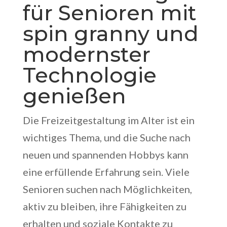
für Senioren mit
spin granny und
modernster
Technologie
genießen
Die Freizeitgestaltung im Alter ist ein
wichtiges Thema, und die Suche nach
neuen und spannenden Hobbys kann
eine erfüllende Erfahrung sein. Viele
Senioren suchen nach Möglichkeiten,
aktiv zu bleiben, ihre Fähigkeiten zu
erhalten und soziale Kontakte zu