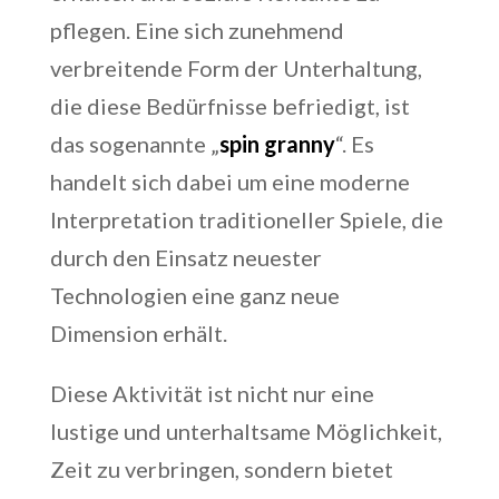
pflegen. Eine sich zunehmend
verbreitende Form der Unterhaltung,
die diese Bedürfnisse befriedigt, ist
das sogenannte „
spin granny
“. Es
handelt sich dabei um eine moderne
Interpretation traditioneller Spiele, die
durch den Einsatz neuester
Technologien eine ganz neue
Dimension erhält.
Diese Aktivität ist nicht nur eine
lustige und unterhaltsame Möglichkeit,
Zeit zu verbringen, sondern bietet