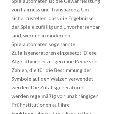
Spielautomaten ist die Gewährleistung
von Fairness und Transparenz. Um
sicherzustellen, dass die Ergebnisse
der Spiele zufällig und unvorhersehbar
sind, werden in modernen
Spielautomaten sogenannte
Zufallsgeneratoren eingesetzt. Diese
Algorithmen erzeugen eine Reihe von
Zahlen, die für die Bestimmung der
Symbole auf den Walzen verwendet
werden. Die Zufallsgeneratoren
werden regelmäßig von unabhängigen
Prüfinstitutionen auf ihre
Funktionsfähigkeit und Korrektheit