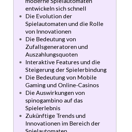
moderne Spielautomaten
entwickeln sich schnell
Die Evolution der
Spielautomaten und die Rolle
von Innovationen
Die Bedeutung von
Zufallsgeneratoren und
Auszahlungsquoten
Interaktive Features und die
Steigerung der Spielerbindung
Die Bedeutung von Mobile
Gaming und Online-Casinos
Die Auswirkungen von
spinogambino auf das
Spielerlebnis
Zukünftige Trends und
Innovationen im Bereich der
Spielautomaten