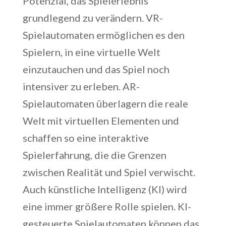
Potenzial, das Spielerlebnis
grundlegend zu verändern. VR-
Spielautomaten ermöglichen es den
Spielern, in eine virtuelle Welt
einzutauchen und das Spiel noch
intensiver zu erleben. AR-
Spielautomaten überlagern die reale
Welt mit virtuellen Elementen und
schaffen so eine interaktive
Spielerfahrung, die die Grenzen
zwischen Realität und Spiel verwischt.
Auch künstliche Intelligenz (KI) wird
eine immer größere Rolle spielen. KI-
gesteuerte Spielautomaten können das