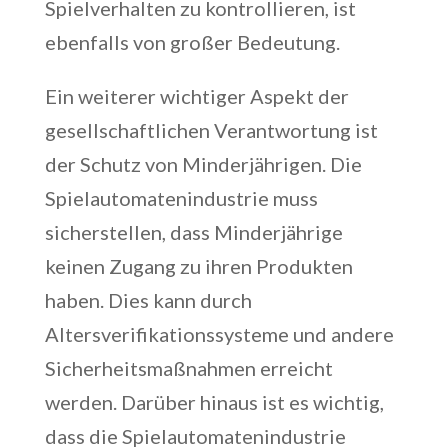
Spielverhalten zu kontrollieren, ist
ebenfalls von großer Bedeutung.
Ein weiterer wichtiger Aspekt der
gesellschaftlichen Verantwortung ist
der Schutz von Minderjährigen. Die
Spielautomatenindustrie muss
sicherstellen, dass Minderjährige
keinen Zugang zu ihren Produkten
haben. Dies kann durch
Altersverifikationssysteme und andere
Sicherheitsmaßnahmen erreicht
werden. Darüber hinaus ist es wichtig,
dass die Spielautomatenindustrie