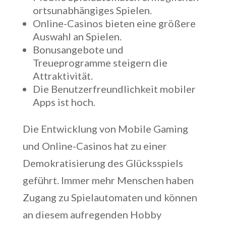
ortsunabhängiges Spielen.
Online-Casinos bieten eine größere
Auswahl an Spielen.
Bonusangebote und
Treueprogramme steigern die
Attraktivität.
Die Benutzerfreundlichkeit mobiler
Apps ist hoch.
Die Entwicklung von Mobile Gaming
und Online-Casinos hat zu einer
Demokratisierung des Glücksspiels
geführt. Immer mehr Menschen haben
Zugang zu Spielautomaten und können
an diesem aufregenden Hobby