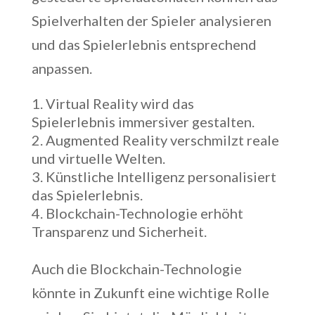
Spielverhalten der Spieler analysieren
und das Spielerlebnis entsprechend
anpassen.
Virtual Reality wird das
Spielerlebnis immersiver gestalten.
Augmented Reality verschmilzt reale
und virtuelle Welten.
Künstliche Intelligenz personalisiert
das Spielerlebnis.
Blockchain-Technologie erhöht
Transparenz und Sicherheit.
Auch die Blockchain-Technologie
könnte in Zukunft eine wichtige Rolle