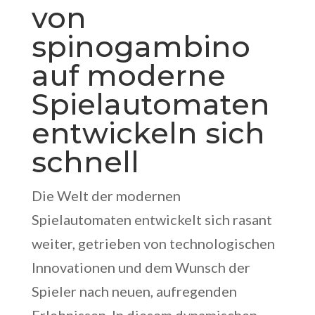
von
spinogambino
auf moderne
Spielautomaten
entwickeln sich
schnell
Die Welt der modernen
Spielautomaten entwickelt sich rasant
weiter, getrieben von technologischen
Innovationen und dem Wunsch der
Spieler nach neuen, aufregenden