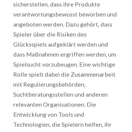
sicherstellen, dass ihre Produkte
verantwortungsbewusst beworben und
angeboten werden. Dazu gehört, dass
Spieler über die Risiken des
Glücksspiels aufgeklärt werden und
dass Maßnahmen ergriffen werden, um
Spielsucht vorzubeugen. Eine wichtige
Rolle spielt dabei die Zusammenarbeit
mit Regulierungsbehörden,
Suchtberatungsstellen und anderen
relevanten Organisationen. Die
Entwicklung von Tools und
Technologien, die Spielern helfen, ihr