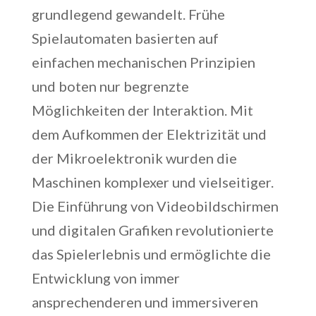
grundlegend gewandelt. Frühe
Spielautomaten basierten auf
einfachen mechanischen Prinzipien
und boten nur begrenzte
Möglichkeiten der Interaktion. Mit
dem Aufkommen der Elektrizität und
der Mikroelektronik wurden die
Maschinen komplexer und vielseitiger.
Die Einführung von Videobildschirmen
und digitalen Grafiken revolutionierte
das Spielerlebnis und ermöglichte die
Entwicklung von immer
ansprechenderen und immersiveren