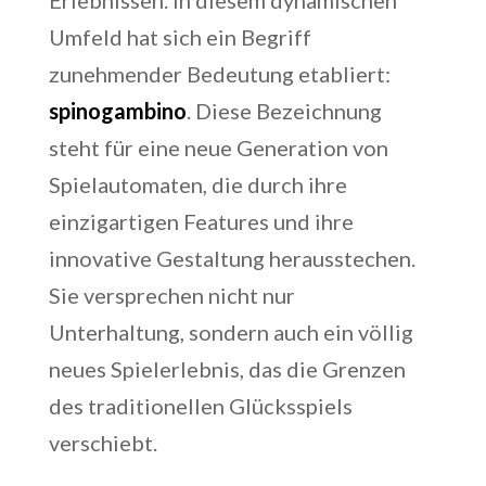
Erlebnissen. In diesem dynamischen
Umfeld hat sich ein Begriff
zunehmender Bedeutung etabliert:
spinogambino
. Diese Bezeichnung
steht für eine neue Generation von
Spielautomaten, die durch ihre
einzigartigen Features und ihre
innovative Gestaltung herausstechen.
Sie versprechen nicht nur
Unterhaltung, sondern auch ein völlig
neues Spielerlebnis, das die Grenzen
des traditionellen Glücksspiels
verschiebt.