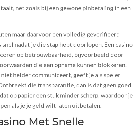
etaalt, net zoals bij een gewone pinbetaling in een
nuten maar daarvoor een volledig geverifieerd
as snel nadat je die stap hebt doorlopen. Een casino
 scoren op betrouwbaarheid, bijvoorbeeld door
svoorwaarden die een opname kunnen blokkeren.
 niet helder communiceert, geeft je als speler
 Ontbreekt die transparantie, dan is dat geen goed
is dat op papier een stuk minder scherp, waardoor je
n als je je geld wilt laten uitbetalen.
Casino Met Snelle