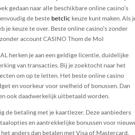
ek gedaan naar alle beschikbare online casino’s
j eenvoudig de beste
betclic
keuze kunt maken. Als j
eb je keuze te over. Beste online casino’s zonder
ken zonder account CASINO Thom de Mol
L herken je aan een geldige licentie, duidelijke
king van transacties. Bij je zoektocht naar het
specten om op te letten. Het beste online casino
budget en voorkeur voor snelheid of bonussen. Dan
ten ook daadwerkelijk uitbetaald worden.
ig de betaling met je kaartlezer. Deze aanbieders
etaalopties en aantrekkelijke bonussen voor nieuw
 het anders dan betalen met Visa of Mastercard,