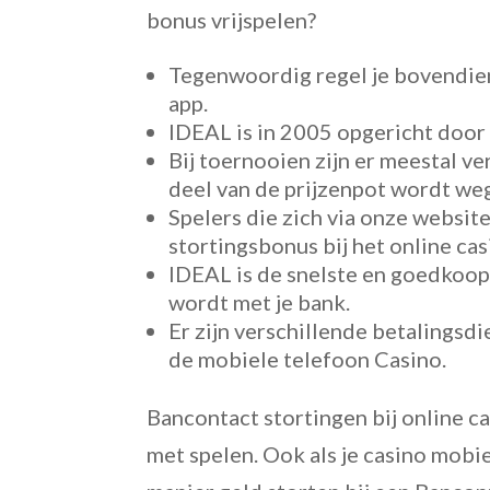
bonus vrijspelen?
Tegenwoordig regel je bovendien
app.
IDEAL is in 2005 opgericht door
Bij toernooien zijn er meestal ve
deel van de prijzenpot wordt w
Spelers die zich via onze websi
stortingsbonus bij het online cas
IDEAL is de snelste en goedkoop
wordt met je bank.
Er zijn verschillende betalingsd
de mobiele telefoon Casino.
Bancontact stortingen bij online ca
met spelen. Ook als je casino mobie