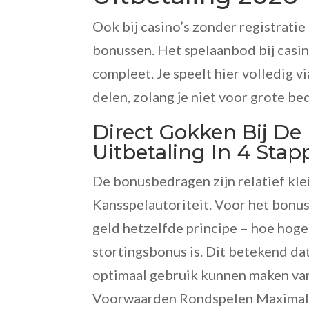
Ook bij casino’s zonder registrat
bonussen. Het spelaanbod bij casin
compleet. Je speelt hier volledig v
delen, zolang je niet voor grote be
Direct Gokken Bij De 
Uitbetaling In 4 Sta
De bonusbedragen zijn relatief klei
Kansspelautoriteit. Voor het bon
geld hetzelfde principe – hoe hog
stortingsbonus is. Dit betekend d
optimaal gebruik kunnen maken v
Voorwaarden Rondspelen Maximale i