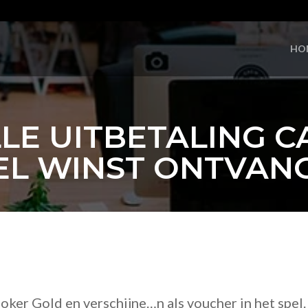
HO
LE UITBETALING C
EL WINST ONTVAN
Joker Gold en verschijne…n als voucher in het spel.