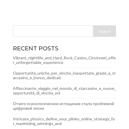
RECENT POSTS
Vibrant_nightlife_and_Hard_Rock_Casino_Cincinnati_offe
r_unforgettable_experience
Opportunità_uniche_per_vincite_inaspettate_grazie_a_st
arcasino_e_bonus_dedicati
Affascinante_viaggio_nel_mondo_di_starcasino_e_nuove_
opportunità_di_vincita_onl
Отчего психологическое истощение стало проблемой
цифровой эпохи
Intricate_physics_define_your_plinko_online_strategy_fo
r_maximizing_winnings_and