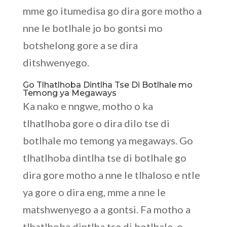
mme go itumedisa go dira gore motho a
nne le botlhale jo bo gontsi mo
botshelong gore a se dira
ditshwenyego.
Go Tlhatlhoba Dintlha Tse Di Botlhale mo
Temong ya Megaways
Ka nako e nngwe, motho o ka
tlhatlhoba gore o dira dilo tse di
botlhale mo temong ya megaways. Go
tlhatlhoba dintlha tse di botlhale go
dira gore motho a nne le tlhaloso e ntle
ya gore o dira eng, mme a nne le
matshwenyego a a gontsi. Fa motho a
tlhatlhoba dintlha tse di botlhale, o