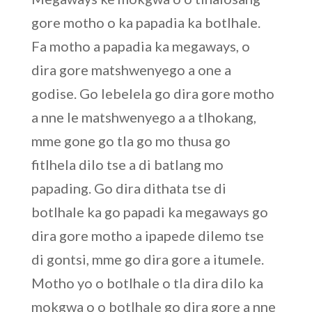
gore motho o ka papadia ka botlhale.
Fa motho a papadia ka megaways, o
dira gore matshwenyego a one a
godise. Go lebelela go dira gore motho
a nne le matshwenyego a a tlhokang,
mme gone go tla go mo thusa go
fitlhela dilo tse a di batlang mo
papading. Go dira dithata tse di
botlhale ka go papadi ka megaways go
dira gore motho a ipapede dilemo tse
di gontsi, mme go dira gore a itumele.
Motho yo o botlhale o tla dira dilo ka
mokgwa o o botlhale go dira gore a nne