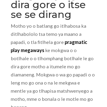
dira gore o itse
se se dirang
Motho yo o batlang go itlhabosa ka
ditlhabololo tsa temo ya maano a
papadi, o tla fitlhela gore
pragmatic
play megaways
ke mokgwa o o
botlhale o o tlhomphang botlhale le go
dira gore motho a itumele mo go
diamaneng. Mokgwa o wa go papadi o o
leng mo go ona o na le mekgwa e
mentle ya go tlhapisa matshwenyego a
motho, mme o bonala o le motle mo go