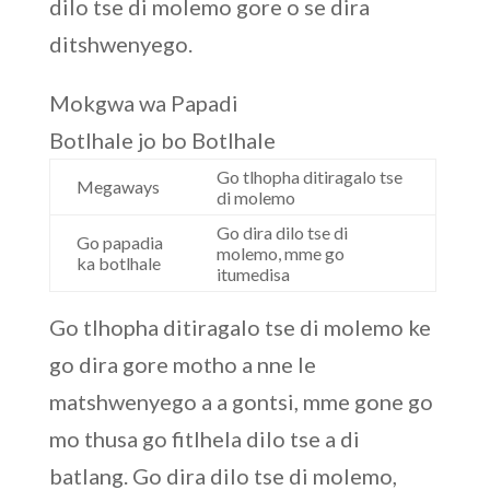
dilo tse di molemo gore o se dira
ditshwenyego.
Mokgwa wa Papadi
Botlhale jo bo Botlhale
Go tlhopha ditiragalo tse
Megaways
di molemo
Go dira dilo tse di
Go papadia
molemo, mme go
ka botlhale
itumedisa
Go tlhopha ditiragalo tse di molemo ke
go dira gore motho a nne le
matshwenyego a a gontsi, mme gone go
mo thusa go fitlhela dilo tse a di
batlang. Go dira dilo tse di molemo,