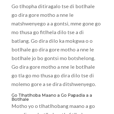
Go tlhopha ditiragalo tse di botlhale
go dira gore motho a nne le
matshwenyego a a gontsi, mme gone go
mo thusa go fitlhela dilo tse a di
batlang. Go dira dilo ka mokgwa o o
botlhale go dira gore motho a nne le
botlhale jo bo gontsi mo botshelong.
Go dira gore motho a nne le botlhale
go tla go mo thusa go dira dilo tse di
molemo gore a se dira ditshwenyego.
Go Tlhatlhoba Maano a Go Papadia a a
Botlhale
Motho yo o tlhatlhobang maano a go