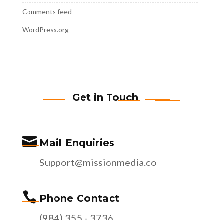
Comments feed
WordPress.org
Get in Touch

Mail Enquiries
Support@missionmedia.co

Phone Contact
(984) 355 - 3736