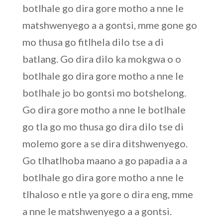
botlhale go dira gore motho a nne le
matshwenyego a a gontsi, mme gone go
mo thusa go fitlhela dilo tse a di
batlang. Go dira dilo ka mokgwa o o
botlhale go dira gore motho a nne le
botlhale jo bo gontsi mo botshelong.
Go dira gore motho a nne le botlhale
go tla go mo thusa go dira dilo tse di
molemo gore a se dira ditshwenyego.
Go tlhatlhoba maano a go papadia a a
botlhale go dira gore motho a nne le
tlhaloso e ntle ya gore o dira eng, mme
a nne le matshwenyego a a gontsi.