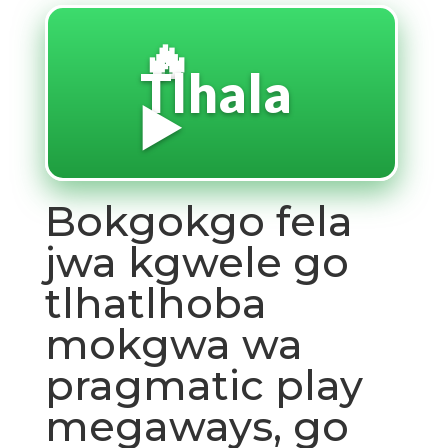
🔥
Tlhala
▶️
Bokgokgo fela
jwa kgwele go
tlhatlhoba
mokgwa wa
pragmatic play
megaways, go