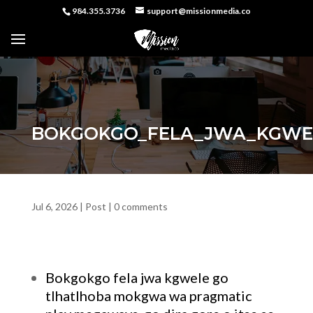
984.355.3736
support@missionmedia.co
BOKGOKGO_FELA_JWA_KGWE
Jul 6, 2026
|
Post
|
0 comments
Bokgokgo fela jwa kgwele go
tlhatlhoba mokgwa wa pragmatic