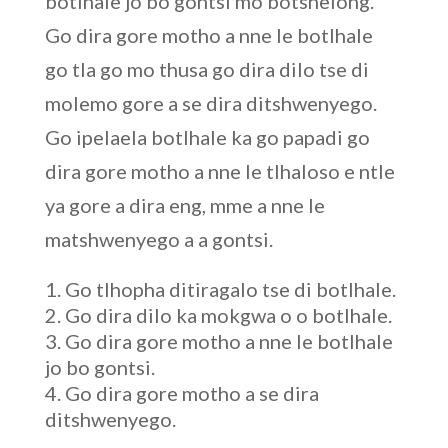
botlhale jo bo gontsi mo botshelong.
Go dira gore motho a nne le botlhale
go tla go mo thusa go dira dilo tse di
molemo gore a se dira ditshwenyego.
Go ipelaela botlhale ka go papadi go
dira gore motho a nne le tlhaloso e ntle
ya gore a dira eng, mme a nne le
matshwenyego a a gontsi.
Go tlhopha ditiragalo tse di botlhale.
Go dira dilo ka mokgwa o o botlhale.
Go dira gore motho a nne le botlhale
jo bo gontsi.
Go dira gore motho a se dira
ditshwenyego.