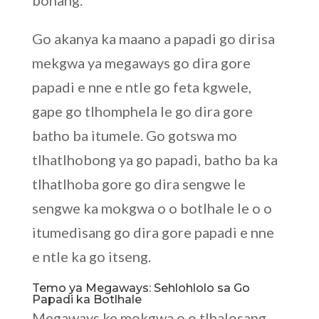
bonang.
Go akanya ka maano a papadi go dirisa
mekgwa ya megaways go dira gore
papadi e nne e ntle go feta kgwele,
gape go tlhomphela le go dira gore
batho ba itumele. Go gotswa mo
tlhatlhobong ya go papadi, batho ba ka
tlhatlhoba gore go dira sengwe le
sengwe ka mokgwa o o botlhale le o o
itumedisang go dira gore papadi e nne
e ntle ka go itseng.
Temo ya Megaways: Sehlohlolo sa Go
Papadi ka Botlhale
Megaways ke mokgwa o o tlhalosang