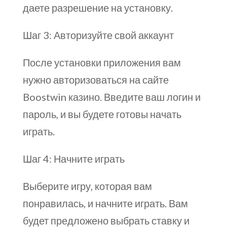
даете разрешение на установку.
Шаг 3: Авторизуйте свой аккаунт
После установки приложения вам
нужно авторизоваться на сайте
Boostwin казино. Введите ваш логин и
пароль, и вы будете готовы начать
играть.
Шаг 4: Начните играть
Выберите игру, которая вам
понравилась, и начните играть. Вам
будет предложено выбрать ставку и