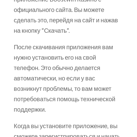
официального сайта. Вы можете
сделать это, перейдя на сайт и нажав
на кнопку “Скачать”.
После скачивания приложения вам
нужно установить его на свой
телефон. Это обычно делается
автоматически, но если у вас
возникнут проблемы, то вам может
потребоваться помощь технической
поддержки.
Когда вы установите приложение, вы
сможете зарегистрироваться и начать