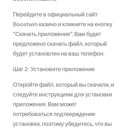
Перейдите в официальный сайт
Boostwin казино и кликните на кнопку
“Скачать приложение”. Вам будет
предложено скачать файл, который
будет установлен на ваш телефон.
Шаг 2: Установите приложение
Откройте файл, который вы скачали, и
следуйте инструкциям для установки
приложения. Вам может
потребоваться подтверждение
установки, поэтому убедитесь, что вы