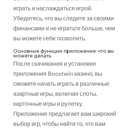
играть и наслаждаться игрой.
Убедитесь, что вы следите за своими
финансами и не игратьте больше, чем
вы можете себе позволить.
Основные функции приложения: что вы
можете делать
После скачивания и установки
приложения Boostwin казино, вы
сможете начать играть в различные
азартные игры, включая слоты,
карточные игры и рулетку.
Приложение предлагает вам широкий
выбор игр, чтобы найти то, что вам