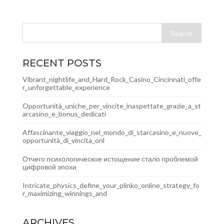
RECENT POSTS
Vibrant_nightlife_and_Hard_Rock_Casino_Cincinnati_offe
r_unforgettable_experience
Opportunità_uniche_per_vincite_inaspettate_grazie_a_st
arcasino_e_bonus_dedicati
Affascinante_viaggio_nel_mondo_di_starcasino_e_nuove_
opportunità_di_vincita_onl
Отчего психологическое истощение стало проблемой
цифровой эпохи
Intricate_physics_define_your_plinko_online_strategy_fo
r_maximizing_winnings_and
ARCHIVES