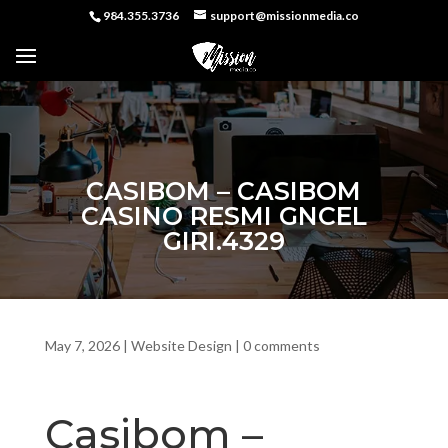
984.355.3736
support@missionmedia.co
CASIBOM – CASIBOM
CASINO RESMI GNCEL
GIRI.4329
May 7, 2026
|
Website Design
|
0 comments
Casibom –