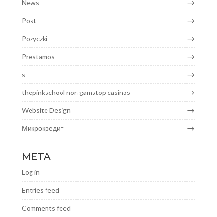
News
Post
Pozyczki
Prestamos
s
thepinkschool non gamstop casinos
Website Design
Микрокредит
META
Log in
Entries feed
Comments feed