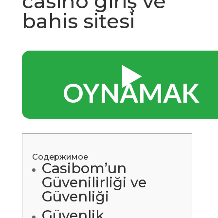
casino giriş ve
bahis sitesi
▶️
OYNAMAK
Содержимое
Casibom’un
Güvenilirliği ve
Güvenliği
Güvenlik