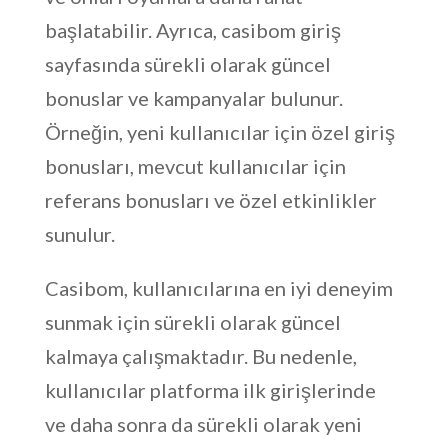
başlatabilir. Ayrıca, casibom giriş
sayfasında sürekli olarak güncel
bonuslar ve kampanyalar bulunur.
Örneğin, yeni kullanıcılar için özel giriş
bonusları, mevcut kullanıcılar için
referans bonusları ve özel etkinlikler
sunulur.
Casibom, kullanıcılarına en iyi deneyim
sunmak için sürekli olarak güncel
kalmaya çalışmaktadır. Bu nedenle,
kullanıcılar platforma ilk girişlerinde
ve daha sonra da sürekli olarak yeni