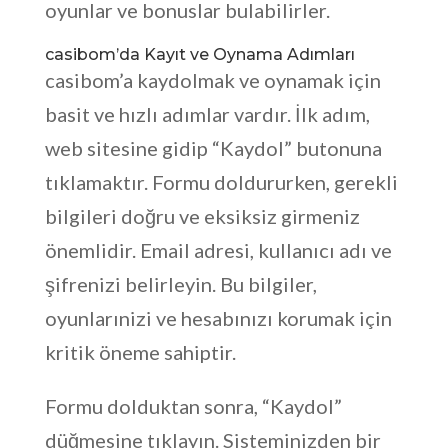
oyunlar ve bonuslar bulabilirler.
casibom’da Kayıt ve Oynama Adımları
casibom’a kaydolmak ve oynamak için
basit ve hızlı adımlar vardır. İlk adım,
web sitesine gidip “Kaydol” butonuna
tıklamaktır. Formu doldururken, gerekli
bilgileri doğru ve eksiksiz girmeniz
önemlidir. Email adresi, kullanıcı adı ve
şifrenizi belirleyin. Bu bilgiler,
oyunlarınizi ve hesabınızı korumak için
kritik öneme sahiptir.
Formu dolduktan sonra, “Kaydol”
düğmesine tıklayın. Sisteminizden bir