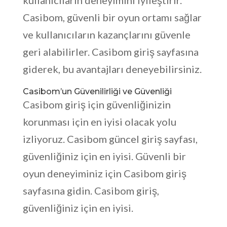
kullanıcıların deneyimini iyileştirir.
Casibom, güvenli bir oyun ortamı sağlar
ve kullanıcıların kazançlarını güvenle
geri alabilirler. Casibom giriş sayfasına
giderek, bu avantajları deneyebilirsiniz.
Casibom’un Güvenilirliği ve Güvenliği
Casibom giriş için güvenliğinizin
korunması için en iyisi olacak yolu
izliyoruz. Casibom güncel giriş sayfası,
güvenliğiniz için en iyisi. Güvenli bir
oyun deneyiminiz için Casibom giriş
sayfasına gidin. Casibom giriş,
güvenliğiniz için en iyisi.