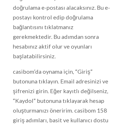
doğrulama e-postası alacaksınız. Bu e-
postayı kontrol edip doğrulama
bağlantısını tıklatmanız
gerekmektedir. Bu adımdan sonra
hesabınız aktif olur ve oyunları
başlatabilirsiniz.
casibom’da oynama için, “Giriş”
butonuna tıklayın. Email adresinizi ve
şifrenizi girin. Eğer kayıtlı değilseniz,
“Kaydol” butonuna tıklayarak hesap
oluşturmanızı öneririm. casibom 158
giriş adımları, basit ve kullanıcı dostu