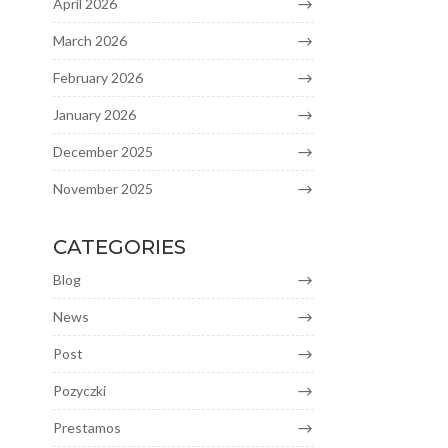
April 2026
March 2026
February 2026
January 2026
December 2025
November 2025
CATEGORIES
Blog
News
Post
Pozyczki
Prestamos