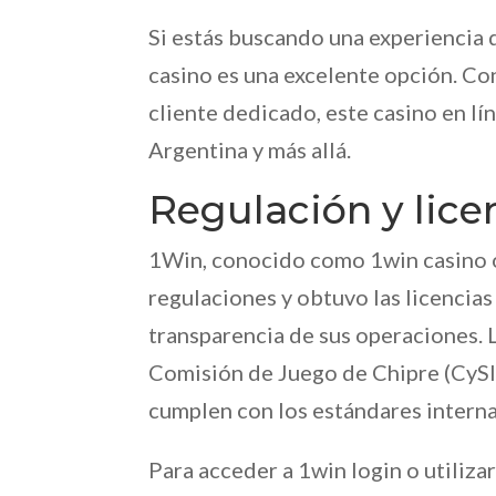
Si estás buscando una experiencia 
casino es una excelente opción. Con
cliente dedicado, este casino en lí
Argentina y más allá.
Regulación y lice
1Win, conocido como 1win casino on
regulaciones y obtuvo las licencias
transparencia de sus operaciones. L
Comisión de Juego de Chipre (CySIC
cumplen con los estándares interna
Para acceder a 1win login o utilizar