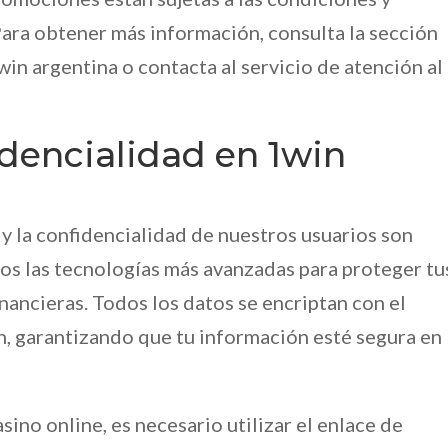
Para obtener más información, consulta la sección
in argentina o contacta al servicio de atención al
dencialidad en 1win
 y la confidencialidad de nuestros usuarios son
os las tecnologías más avanzadas para proteger tu
nancieras. Todos los datos se encriptan con el
, garantizando que tu información esté segura en
sino online, es necesario utilizar el enlace de