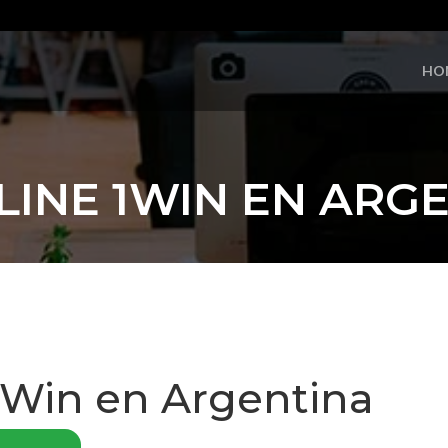
HO
LINE 1WIN EN ARGE
1Win en Argentina