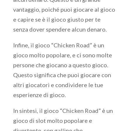
vantaggio, poiché puoi giocare al gioco
e capire se è il gioco giusto per te
senza dover spendere alcun denaro.
Infine, il gioco “Chicken Road” è un
gioco molto popolare, e ci sono molte
persone che giocano a questo gioco.
Questo significa che puoi giocare con
altri giocatori e condividere le tue
esperienze di gioco.
In sintesi, il gioco “Chicken Road” è un
gioco di slot molto popolare e
divertente, con galline che