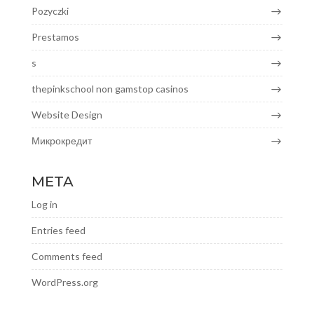
Pozyczki
Prestamos
s
thepinkschool non gamstop casinos
Website Design
Микрокредит
META
Log in
Entries feed
Comments feed
WordPress.org