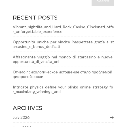
RECENT POSTS
Vibrant_nightlife_and_Hard_Rock_Casino_Cincinnati_offe
r_unforgettable_experience
Opportunità_uniche_per_vincite_inaspettate_grazie_a_st
arcasino_e_bonus_dedicati
Affascinante_viaggio_nel_mondo_di_starcasino_e_nuove_
opportunità_di_vincita_onl
Отчего психологическое истощение стало проблемой
цифровой эпохи
Intricate_physics_define_your_plinko_online_strategy_fo
r_maximizing_winnings_and
ARCHIVES
July 2026