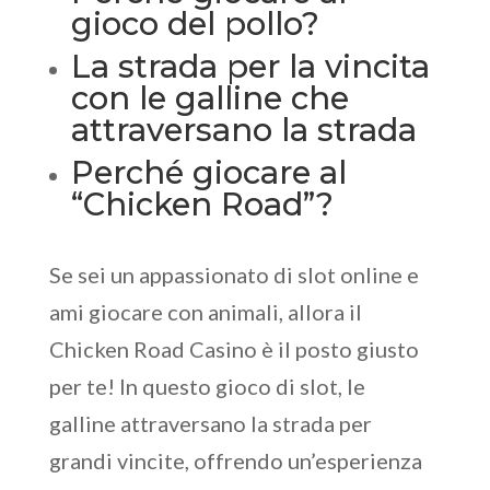
gioco del pollo?
La strada per la vincita
con le galline che
attraversano la strada
Perché giocare al
“Chicken Road”?
Se sei un appassionato di slot online e
ami giocare con animali, allora il
Chicken Road Casino è il posto giusto
per te! In questo gioco di slot, le
galline attraversano la strada per
grandi vincite, offrendo un’esperienza