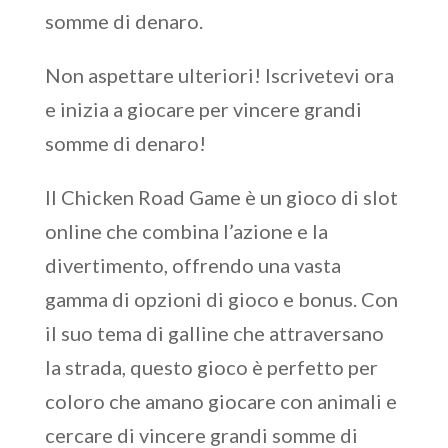
somme di denaro.
Non aspettare ulteriori! Iscrivetevi ora
e inizia a giocare per vincere grandi
somme di denaro!
Il Chicken Road Game è un gioco di slot
online che combina l’azione e la
divertimento, offrendo una vasta
gamma di opzioni di gioco e bonus. Con
il suo tema di galline che attraversano
la strada, questo gioco è perfetto per
coloro che amano giocare con animali e
cercare di vincere grandi somme di