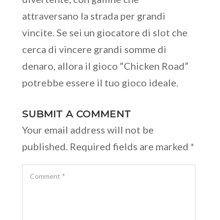
attraversano la strada per grandi
vincite. Se sei un giocatore di slot che
cerca di vincere grandi somme di
denaro, allora il gioco “Chicken Road”
potrebbe essere il tuo gioco ideale.
SUBMIT A COMMENT
Your email address will not be
published.
Required fields are marked
*