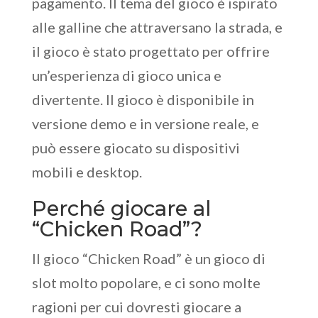
pagamento. Il tema del gioco è ispirato
alle galline che attraversano la strada, e
il gioco è stato progettato per offrire
un’esperienza di gioco unica e
divertente. Il gioco è disponibile in
versione demo e in versione reale, e
può essere giocato su dispositivi
mobili e desktop.
Perché giocare al
“Chicken Road”?
Il gioco “Chicken Road” è un gioco di
slot molto popolare, e ci sono molte
ragioni per cui dovresti giocare a