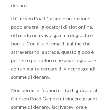
denaro.
Il Chicken Road Casino è un’opzione
popolare tra i giocatori di slot online,
offrendo una vasta gamma di giochi e
bonus. Con il suo tema di galline che
attraversano la strada, questo gioco è
perfetto per coloro che amano giocare
con animali e cercare di vincere grandi
somme di denaro.
Non perdere l’opportunità di giocare al
Chicken Road Game e di vincere grandi
somme di denaro! Iscrivetevi ora e