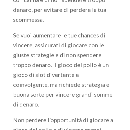
denaro, per evitare di perdere la tua
scommessa.
Se vuoi aumentare le tue chances di
vincere, assicurati di giocare con le
giuste strategie e di non spendere
troppo denaro. Il gioco del pollo è un
gioco di slot divertente e
coinvolgente, ma richiede strategia e
buona sorte per vincere grandi somme
di denaro.
Non perdere l’opportunità di giocare al
gioco del pollo e di vincere grandi