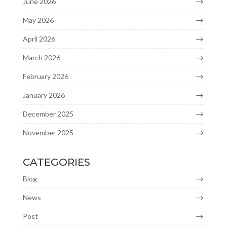
June 2026
May 2026
April 2026
March 2026
February 2026
January 2026
December 2025
November 2025
CATEGORIES
Blog
News
Post