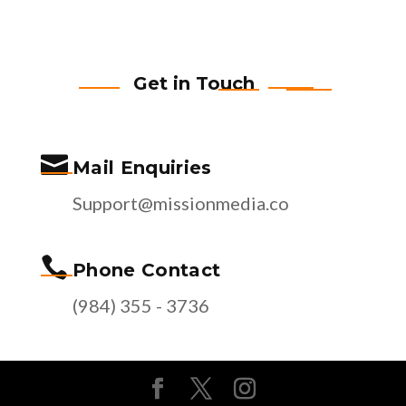
Get in Touch

Mail Enquiries
Support@missionmedia.co

Phone Contact
(984) 355 - 3736