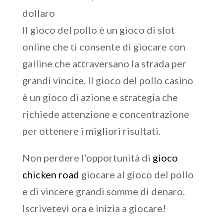
dollaro
Il gioco del pollo è un gioco di slot
online che ti consente di giocare con
galline che attraversano la strada per
grandi vincite. Il gioco del pollo casino
è un gioco di azione e strategia che
richiede attenzione e concentrazione
per ottenere i migliori risultati.
Non perdere l’opportunità di
gioco
chicken road
giocare al gioco del pollo
e di vincere grandi somme di denaro.
Iscrivetevi ora e inizia a giocare!