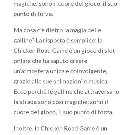
magiche: sono il cuore del gioco, il suo
punto di forza.
Ma cosa c’è dietro la magia delle
galline? La risposta è semplice: la
Chicken Road Game è un gioco di slot
online che ha saputo creare
un’atmosfera unica e coinvolgente,
grazie alle sue animazioni e musica.
Ecco perché le galline che attraversano
la strada sono così magiche: sono il
cuore del gioco, il suo punto di forza.
Inoltre, la Chicken Road Game è un