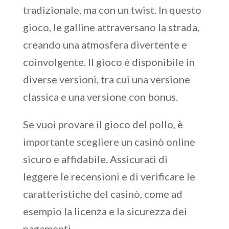
tradizionale, ma con un twist. In questo
gioco, le galline attraversano la strada,
creando una atmosfera divertente e
coinvolgente. Il gioco è disponibile in
diverse versioni, tra cui una versione
classica e una versione con bonus.
Se vuoi provare il gioco del pollo, è
importante scegliere un casinò online
sicuro e affidabile. Assicurati di
leggere le recensioni e di verificare le
caratteristiche del casinò, come ad
esempio la licenza e la sicurezza dei
pagamenti.