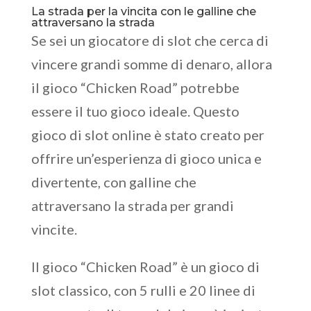
La strada per la vincita con le galline che
attraversano la strada
Se sei un giocatore di slot che cerca di
vincere grandi somme di denaro, allora
il gioco “Chicken Road” potrebbe
essere il tuo gioco ideale. Questo
gioco di slot online è stato creato per
offrire un’esperienza di gioco unica e
divertente, con galline che
attraversano la strada per grandi
vincite.
Il gioco “Chicken Road” è un gioco di
slot classico, con 5 rulli e 20 linee di