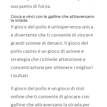
suo punto di forza.
Gioca e vinci con le galline che attraversano
la strada
Il gioco del pollo è un’esperienza unica
e divertente che ti consente di vincere
grandi somme di denaro. Il gioco del
pollo casino è un gioco di azione e
strategia che richiede attenzione e
concentrazione per ottenere i migliori
risultati.
Il gioco del pollo è un gioco di slot
online che ti consente di giocare con
galline che attraversano la strada per