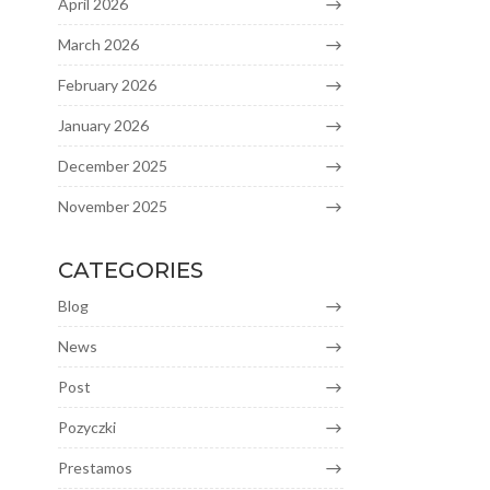
April 2026
March 2026
February 2026
January 2026
December 2025
November 2025
CATEGORIES
ı
Blog
News
Post
Pozyczki
Prestamos