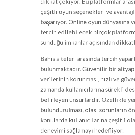
dikkat çekiyor. Bu platformlar aras
çeşitli oyun seçenekleri ve avantajlı
başarıyor. Online oyun dünyasına y
tercih edilebilecek birçok platform
sunduğu imkanlar açısından dikkatl
Bahis siteleri arasında tercih yapa
bulunmaktadır. Güvenilir bir altyapı
verilerinin korunması, hızlı ve güv
zamanda kullanıcılarına sürekli dest
belirleyen unsurlardır. Özellikle y
bulundurulması, olası sorunların ö
konularda kullanıcılarına çeşitli ol
deneyimi sağlamayı hedefliyor.