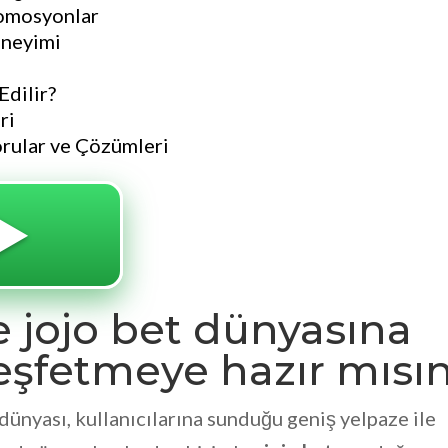
romosyonlar
eneyimi
Edilir?
ri
Sorular ve Çözümleri
▶️
 jojo bet dünyasına
keşfetmeye hazır mısı
ünyası, kullanıcılarına sunduğu geniş yelpaze ile