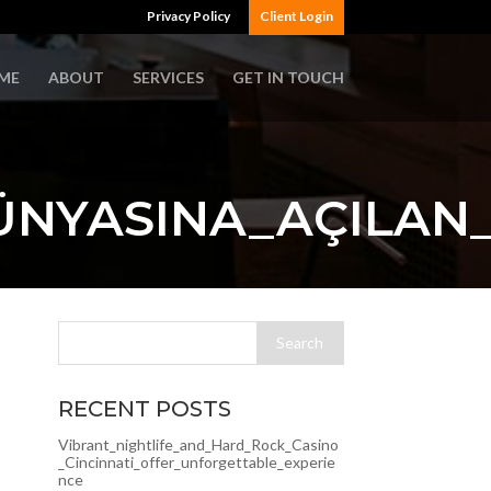
Privacy Policy
Client Login
ME
ABOUT
SERVICES
GET IN TOUCH
NYASINA_AÇILAN_
RECENT POSTS
Vibrant_nightlife_and_Hard_Rock_Casino
_Cincinnati_offer_unforgettable_experie
nce