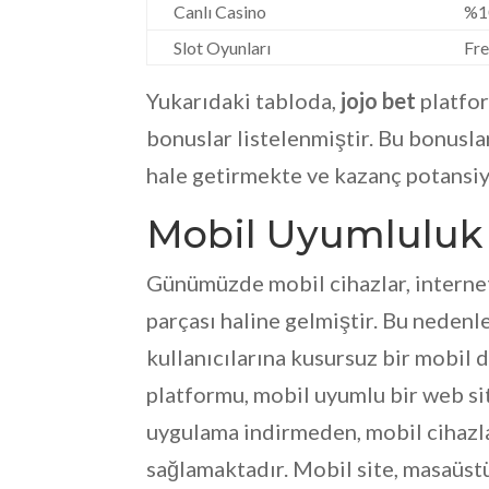
Canlı Casino
%10
Slot Oyunları
Fre
Yukarıdaki tabloda,
jojo bet
platfor
bonuslar listelenmiştir. Bu bonuslar
hale getirmekte ve kazanç potansiye
Mobil Uyumluluk 
Günümüzde mobil cihazlar, internet
parçası haline gelmiştir. Bu nedenl
kullanıcılarına kusursuz bir mobi
platformu, mobil uyumlu bir web sit
uygulama indirmeden, mobil cihazla
sağlamaktadır. Mobil site, masaüst