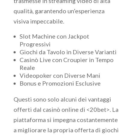
trasmesse in streaming video di alta
qualità, garantendo un’esperienza
visiva impeccabile.
Slot Machine con Jackpot
Progressivi
Giochi da Tavolo in Diverse Varianti
Casinò Live con Croupier in Tempo
Reale
Videopoker con Diverse Mani
Bonus e Promozioni Esclusive
Questi sono solo alcuni dei vantaggi
offerti dal casinò online di <20bet>. La
piattaforma si impegna costantemente
a migliorare la propria offerta di giochi