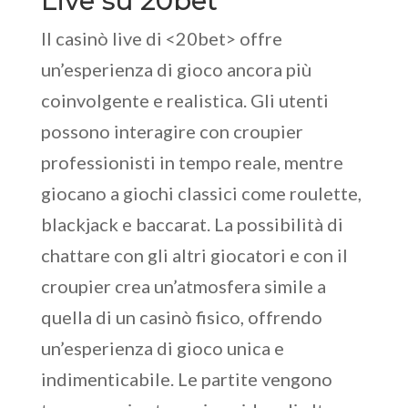
Live su 20bet
Il casinò live di <20bet> offre
un’esperienza di gioco ancora più
coinvolgente e realistica. Gli utenti
possono interagire con croupier
professionisti in tempo reale, mentre
giocano a giochi classici come roulette,
blackjack e baccarat. La possibilità di
chattare con gli altri giocatori e con il
croupier crea un’atmosfera simile a
quella di un casinò fisico, offrendo
un’esperienza di gioco unica e
indimenticabile. Le partite vengono