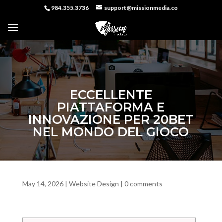
984.355.3736
support@missionmedia.co
ECCELLENTE
PIATTAFORMA E
INNOVAZIONE PER 20BET
NEL MONDO DEL GIOCO
May 14, 2026
|
Website Design
|
0 comments