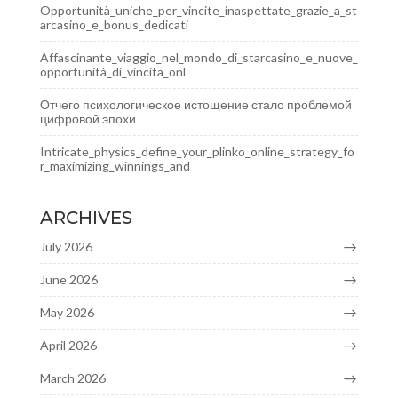
Opportunità_uniche_per_vincite_inaspettate_grazie_a_st
arcasino_e_bonus_dedicati
Affascinante_viaggio_nel_mondo_di_starcasino_e_nuove_
opportunità_di_vincita_onl
Отчего психологическое истощение стало проблемой
цифровой эпохи
Intricate_physics_define_your_plinko_online_strategy_fo
r_maximizing_winnings_and
ARCHIVES
July 2026
June 2026
May 2026
April 2026
March 2026