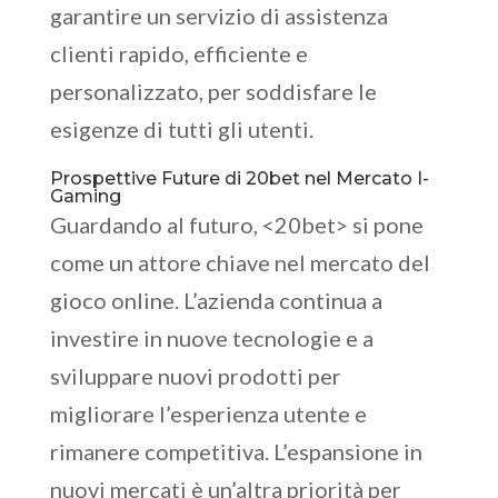
garantire un servizio di assistenza
clienti rapido, efficiente e
personalizzato, per soddisfare le
esigenze di tutti gli utenti.
Prospettive Future di 20bet nel Mercato I-
Gaming
Guardando al futuro, <20bet> si pone
come un attore chiave nel mercato del
gioco online. L’azienda continua a
investire in nuove tecnologie e a
sviluppare nuovi prodotti per
migliorare l’esperienza utente e
rimanere competitiva. L’espansione in
nuovi mercati è un’altra priorità per