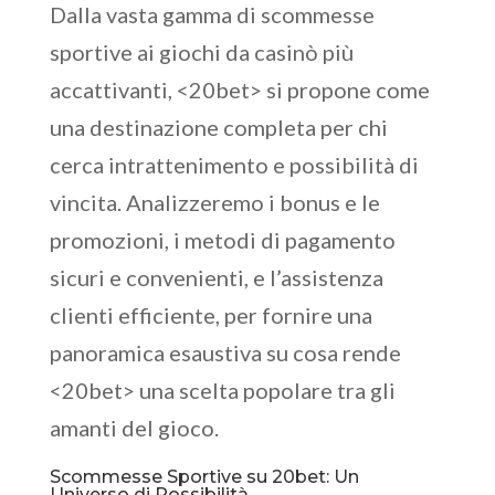
Dalla vasta gamma di scommesse
sportive ai giochi da casinò più
accattivanti, <20bet> si propone come
una destinazione completa per chi
cerca intrattenimento e possibilità di
vincita. Analizzeremo i bonus e le
promozioni, i metodi di pagamento
sicuri e convenienti, e l’assistenza
clienti efficiente, per fornire una
panoramica esaustiva su cosa rende
<20bet> una scelta popolare tra gli
amanti del gioco.
Scommesse Sportive su 20bet: Un
Universo di Possibilità