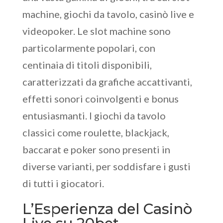
machine, giochi da tavolo, casinò live e
videopoker. Le slot machine sono
particolarmente popolari, con
centinaia di titoli disponibili,
caratterizzati da grafiche accattivanti,
effetti sonori coinvolgenti e bonus
entusiasmanti. I giochi da tavolo
classici come roulette, blackjack,
baccarat e poker sono presenti in
diverse varianti, per soddisfare i gusti
di tutti i giocatori.
L’Esperienza del Casinò