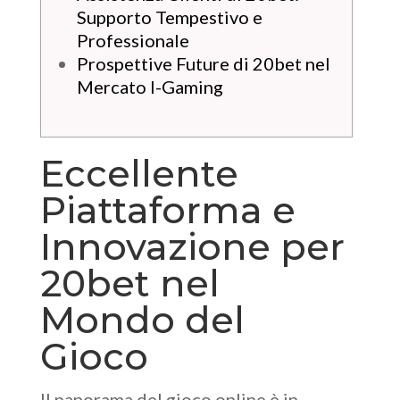
Supporto Tempestivo e
Professionale
Prospettive Future di 20bet nel
Mercato I-Gaming
Eccellente
Piattaforma e
Innovazione per
20bet nel
Mondo del
Gioco
Il panorama del gioco online è in