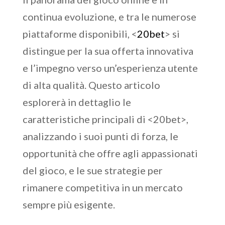
continua evoluzione, e tra le numerose
piattaforme disponibili, <
20bet
> si
distingue per la sua offerta innovativa
e l’impegno verso un’esperienza utente
di alta qualità. Questo articolo
esplorerà in dettaglio le
caratteristiche principali di <20bet>,
analizzando i suoi punti di forza, le
opportunità che offre agli appassionati
del gioco, e le sue strategie per
rimanere competitiva in un mercato
sempre più esigente.