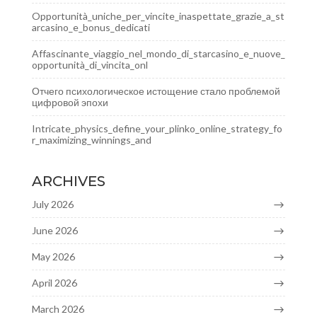
Opportunità_uniche_per_vincite_inaspettate_grazie_a_st
arcasino_e_bonus_dedicati
Affascinante_viaggio_nel_mondo_di_starcasino_e_nuove_
opportunità_di_vincita_onl
Отчего психологическое истощение стало проблемой
цифровой эпохи
Intricate_physics_define_your_plinko_online_strategy_fo
r_maximizing_winnings_and
ARCHIVES
July 2026
June 2026
May 2026
April 2026
March 2026