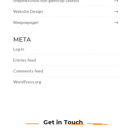
thepinkschool non gamstop casinos
Website Design
Микрокредит
META
Log in
Entries feed
Comments feed
WordPress.org
Get in Touch