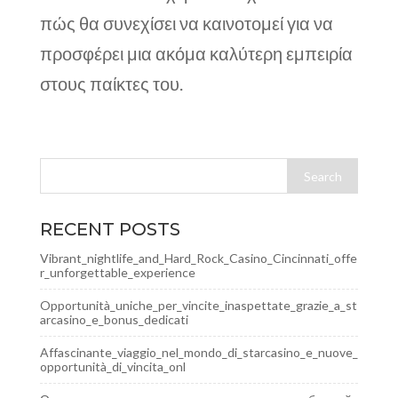
πώς θα συνεχίσει να καινοτομεί για να
προσφέρει μια ακόμα καλύτερη εμπειρία
στους παίκτες του.
RECENT POSTS
Vibrant_nightlife_and_Hard_Rock_Casino_Cincinnati_offe
r_unforgettable_experience
Opportunità_uniche_per_vincite_inaspettate_grazie_a_st
arcasino_e_bonus_dedicati
Affascinante_viaggio_nel_mondo_di_starcasino_e_nuove_
opportunità_di_vincita_onl