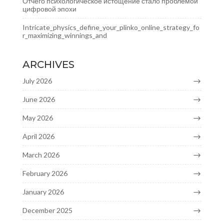
Отчего психологическое истощение стало проблемой
цифровой эпохи
Intricate_physics_define_your_plinko_online_strategy_fo
r_maximizing_winnings_and
ARCHIVES
July 2026
June 2026
May 2026
April 2026
March 2026
February 2026
January 2026
December 2025