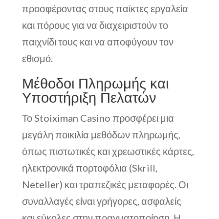
προσφέροντας στους παίκτες εργαλεία
και πόρους για να διαχειριστούν το
παιχνίδι τους και να αποφύγουν τον
εθισμό.
Μέθοδοι Πληρωμής και
Υποστήριξη Πελατών
Το Stoiximan Casino προσφέρει μια
μεγάλη ποικιλία μεθόδων πληρωμής,
όπως πιστωτικές και χρεωστικές κάρτες,
ηλεκτρονικά πορτοφόλια (Skrill,
Neteller) και τραπεζικές μεταφορές. Οι
συναλλαγές είναι γρήγορες, ασφαλείς
και εύκολες στην πραγματοποίηση. Η