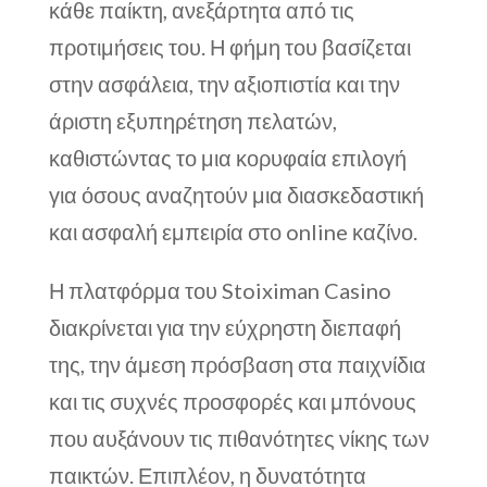
κάθε παίκτη, ανεξάρτητα από τις
προτιμήσεις του. Η φήμη του βασίζεται
στην ασφάλεια, την αξιοπιστία και την
άριστη εξυπηρέτηση πελατών,
καθιστώντας το μια κορυφαία επιλογή
για όσους αναζητούν μια διασκεδαστική
και ασφαλή εμπειρία στο online καζίνο.
Η πλατφόρμα του Stoiximan Casino
διακρίνεται για την εύχρηστη διεπαφή
της, την άμεση πρόσβαση στα παιχνίδια
και τις συχνές προσφορές και μπόνους
που αυξάνουν τις πιθανότητες νίκης των
παικτών. Επιπλέον, η δυνατότητα