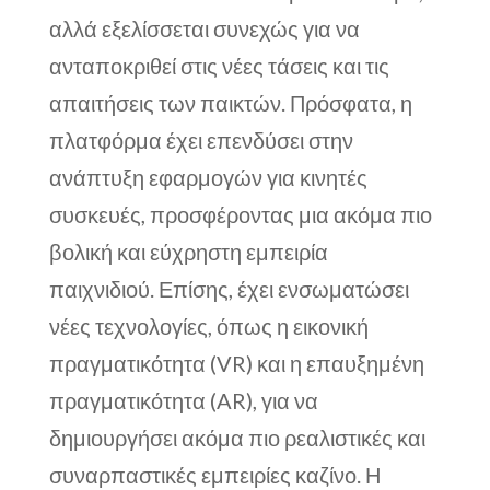
αλλά εξελίσσεται συνεχώς για να
ανταποκριθεί στις νέες τάσεις και τις
απαιτήσεις των παικτών. Πρόσφατα, η
πλατφόρμα έχει επενδύσει στην
ανάπτυξη εφαρμογών για κινητές
συσκευές, προσφέροντας μια ακόμα πιο
βολική και εύχρηστη εμπειρία
παιχνιδιού. Επίσης, έχει ενσωματώσει
νέες τεχνολογίες, όπως η εικονική
πραγματικότητα (VR) και η επαυξημένη
πραγματικότητα (AR), για να
δημιουργήσει ακόμα πιο ρεαλιστικές και
συναρπαστικές εμπειρίες καζίνο. Η