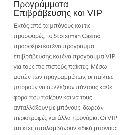
Προγράμματα
Επιβράβευσης και VIP
Εκτός από τα μπόνους και τις
προσφορές, το Stoiximan Casino
προσφέρει και ένα πρόγραμμα
επιβράβευσης και ένα πρόγραμμα VIP
για τους πιο πιστούς παίκτες. Μέσω
αυτών των προγραμμάτων, οι παίκτες
μπορούν να συλλέξουν πόντους κάθε
φορά που παίζουν και να τους
ανταλλάξουν με μπόνους, δωρεάν
περιστροφές και άλλα προνόμια. Οι VIP
παίκτες απολαμβάνουν ειδικά μπόνους,