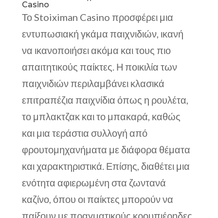
Casino
Το Stoiximan Casino προσφέρει μια
εντυπωσιακή γκάμα παιχνιδιών, ικανή
να ικανοποιήσει ακόμα και τους πιο
απαιτητικούς παίκτες. Η ποικιλία των
παιχνιδιών περιλαμβάνει κλασικά
επιτραπέζια παιχνίδια όπως η ρουλέτα,
το μπλακτζακ και το μπακαρά, καθώς
και μια τεράστια συλλογή από
φρουτομηχανήματα με διάφορα θέματα
και χαρακτηριστικά. Επίσης, διαθέτει μια
ενότητα αφιερωμένη στα ζωντανά
καζίνο, όπου οι παίκτες μπορούν να
παίξουν με πραγματικούς κρουπιέρηδες