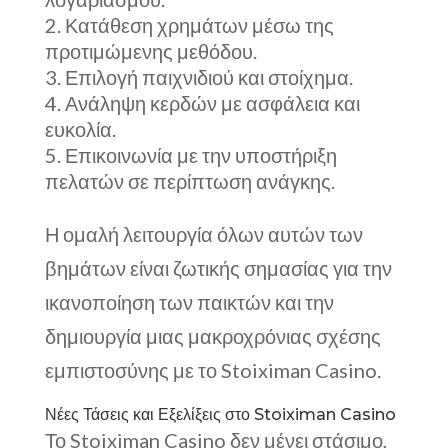
Κατάθεση χρημάτων μέσω της
προτιμώμενης μεθόδου.
Επιλογή παιχνιδιού και στοίχημα.
Ανάληψη κερδών με ασφάλεια και
ευκολία.
Επικοινωνία με την υποστήριξη
πελατών σε περίπτωση ανάγκης.
Η ομαλή λειτουργία όλων αυτών των
βημάτων είναι ζωτικής σημασίας για την
ικανοποίηση των παικτών και την
δημιουργία μιας μακροχρόνιας σχέσης
εμπιστοσύνης με το Stoiximan Casino.
Νέες Τάσεις και Εξελίξεις στο Stoiximan Casino
Το Stoiximan Casino δεν μένει στάσιμο,