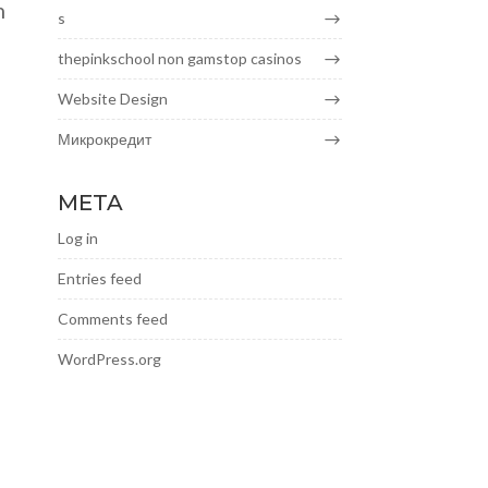
n
s
thepinkschool non gamstop casinos
Website Design
Микрокредит
META
Log in
Entries feed
Comments feed
WordPress.org