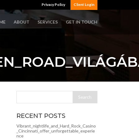
Privacy Policy
Client Login
ME
ABOUT
SERVICES
GET IN TOUCH
EN_ROAD_VILÁGÁB
RECENT POSTS
Vibrant_nightlife_and_Hard_Rock_Casino
_Cincinnati_offer_unforgettable_experie
nce