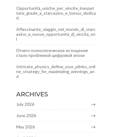
Opportunità_uniche_per_vincite_inaspet
tate_grazie_a_starcasino_e_bonus_dedica
ti
Affascinante_viaggio_nel_mondo_di_starc
asino_e_nuove_opportunità_di_vincita_on
l
Отчего психологическое истощение
стало проблемой цифровой эпохи
Intricate_physics_define_your_plinko_onli
ne_strategy_for_maximizing_winnings_an
d
ARCHIVES
July 2026
June 2026
May 2026