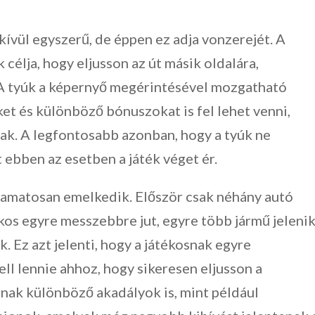
ívül egyszerű, de éppen ez adja vonzerejét. A
 célja, hogy eljusson az út másik oldalára,
 A tyúk a képernyő megérintésével mozgatható
ket és különböző bónuszokat is fel lehet venni,
ak. A legfontosabb azonban, hogy a tyúk ne
 ebben az esetben a játék véget ér.
lyamatosan emelkedik. Először csak néhány autó
ékos egyre messzebbre jut, egyre több jármű jeleni
. Ez azt jelenti, hogy a játékosnak egyre
l lennie ahhoz, hogy sikeresen eljusson a
tnak különböző akadályok is, mint például