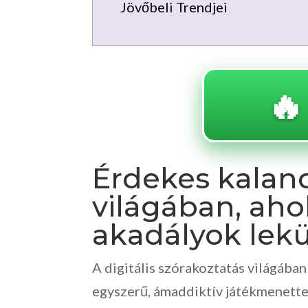
Jövőbeli Trendjei
🔥
Érdekes kalan
világában, aho
akadályok lekü
A digitális szórakoztatás világába
egyszerű, ámaddiktív játékmenettel