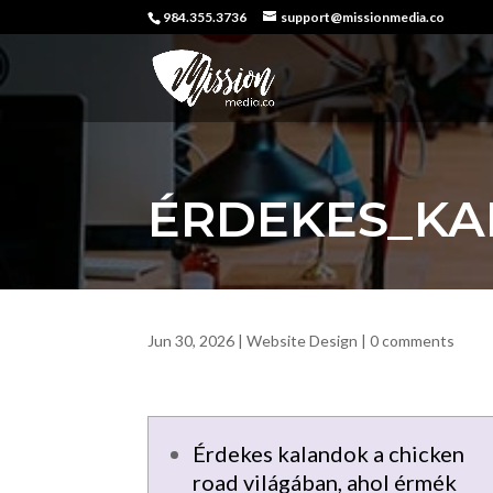
984.355.3736
support@missionmedia.co
ÉRDEKES_KA
Jun 30, 2026
|
Website Design
|
0 comments
Érdekes kalandok a chicken
road világában, ahol érmék