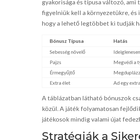
gyakorisága és típusa változó, ami 
figyelniük kell a környezetükre, é
hogy a lehető legtöbbet ki tudják h
Bónusz Típusa
Hatás
Sebesség növelő
Ideiglenese
Pajzs
Megvédi a t
Érmegyűjtő
Megduplázza
Extra élet
Ad egy extra
A táblázatban látható bónuszok cs
közül. A játék folyamatosan fejlődi
játékosok mindig valami újat fedez
Stratégiák a Sike