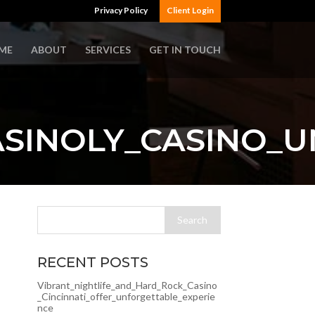
Privacy Policy
Client Login
ME
ABOUT
SERVICES
GET IN TOUCH
CASINOLY_CASINO
RECENT POSTS
Vibrant_nightlife_and_Hard_Rock_Casino
_Cincinnati_offer_unforgettable_experie
nce