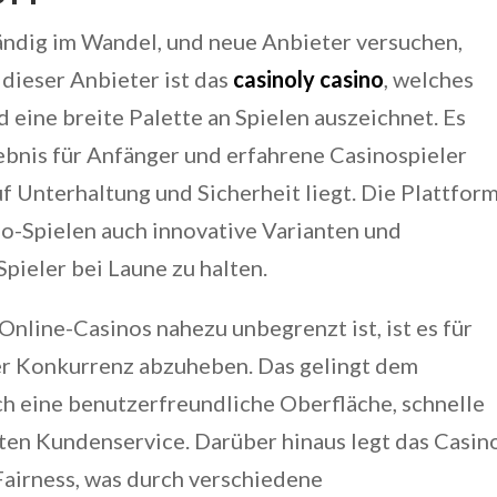
tändig im Wandel, und neue Anbieter versuchen,
dieser Anbieter ist das
casinoly casino
, welches
 eine breite Palette an Spielen auszeichnet. Es
ebnis für Anfänger und erfahrene Casinospieler
 Unterhaltung und Sicherheit liegt. Die Plattfor
no-Spielen auch innovative Varianten und
pieler bei Laune zu halten.
 Online-Casinos nahezu unbegrenzt ist, ist es für
er Konkurrenz abzuheben. Das gelingt dem
ch eine benutzerfreundliche Oberfläche, schnelle
en Kundenservice. Darüber hinaus legt das Casin
airness, was durch verschiedene