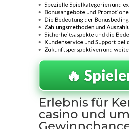
Spezielle Spielkategorien und e
Bonusangebote und Promotionen 
Die Bedeutung der Bonusbeding
Zahlungsmethoden und Auszahlun
Sicherheitsaspekte und die Bed
Kundenservice und Support bei c
Zukunftsperspektiven und weiter
🔥 Spiele
Erlebnis für K
casino und um
Gewinnchanc