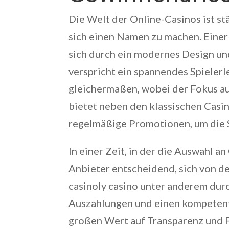
Die Welt der Online-Casinos ist s
sich einen Namen zu machen. Einer 
sich durch ein modernes Design und
verspricht ein spannendes Spielerl
gleichermaßen, wobei der Fokus auf
bietet neben den klassischen Casi
regelmäßige Promotionen, um die S
In einer Zeit, in der die Auswahl an
Anbieter entscheidend, sich von d
casinoly casino unter anderem dur
Auszahlungen und einen kompetent
großen Wert auf Transparenz und F