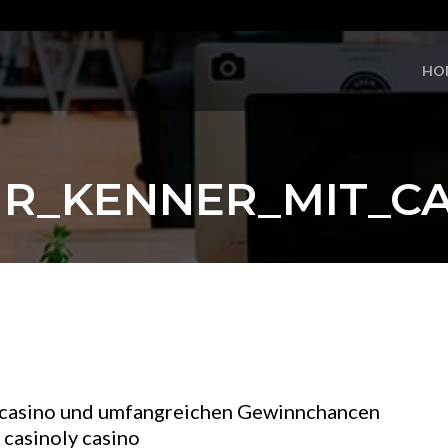
HO
ÜR_KENNER_MIT_
ly casino und umfangreichen Gewinnchancen
 casinoly casino