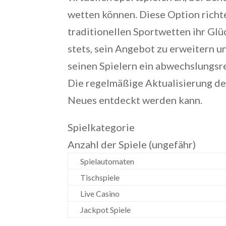
wetten können. Diese Option richte
traditionellen Sportwetten ihr Gl
stets, sein Angebot zu erweitern 
seinen Spielern ein abwechslungsre
Die regelmäßige Aktualisierung des
Neues entdeckt werden kann.
Spielkategorie
Anzahl der Spiele (ungefähr)
Spielautomaten
Tischspiele
Live Casino
Jackpot Spiele