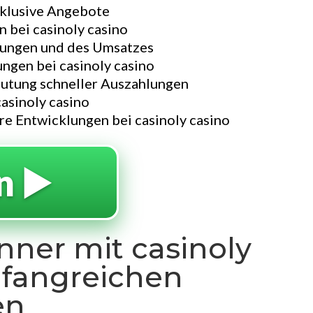
xklusive Angebote
bei casinoly casino
ungen und des Umsatzes
gen bei casinoly casino
eutung schneller Auszahlungen
asinoly casino
e Entwicklungen bei casinoly casino
n ▶️
enner mit casinoly
fangreichen
en