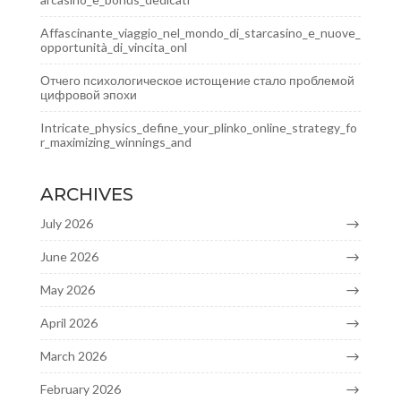
Affascinante_viaggio_nel_mondo_di_starcasino_e_nuove_
opportunità_di_vincita_onl
Отчего психологическое истощение стало проблемой
цифровой эпохи
Intricate_physics_define_your_plinko_online_strategy_fo
r_maximizing_winnings_and
ARCHIVES
July 2026
June 2026
May 2026
April 2026
March 2026
February 2026