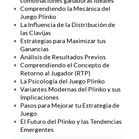
combinaciones ganadoras ideales
Comprendiendo la Mecánica del
Juego Plinko
La Influencia de la Distribución de
las Clavijas
Estrategias para Maximizar tus
Ganancias
Análisis de Resultados Previos
Comprendiendo el Concepto de
Retorno al Jugador (RTP)
La Psicología del Juego Plinko
Variantes Modernas del Plinko y sus
Implicaciones
Pasos para Mejorar tu Estrategia de
Juego
El Futuro del Plinko y las Tendencias
Emergentes