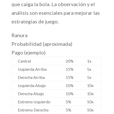
que caiga la bola. La observación y el
análisis son esenciales para mejorar las
estrategias de juego.
Ranura
Probabilidad (aproximada)
Pago (ejemplo)
Central
20%
1x
Izquierda Arriba
15%
5x
Derecha Arriba
15%
5x
Izquierda Abajo
10%
10x
Derecha Abajo
10%
10x
Extremo Izquierdo
5%
50x
Extremo Derecho
5%
50x