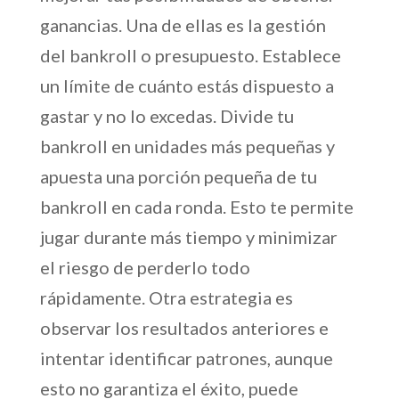
ganancias. Una de ellas es la gestión
del bankroll o presupuesto. Establece
un límite de cuánto estás dispuesto a
gastar y no lo excedas. Divide tu
bankroll en unidades más pequeñas y
apuesta una porción pequeña de tu
bankroll en cada ronda. Esto te permite
jugar durante más tiempo y minimizar
el riesgo de perderlo todo
rápidamente. Otra estrategia es
observar los resultados anteriores e
intentar identificar patrones, aunque
esto no garantiza el éxito, puede