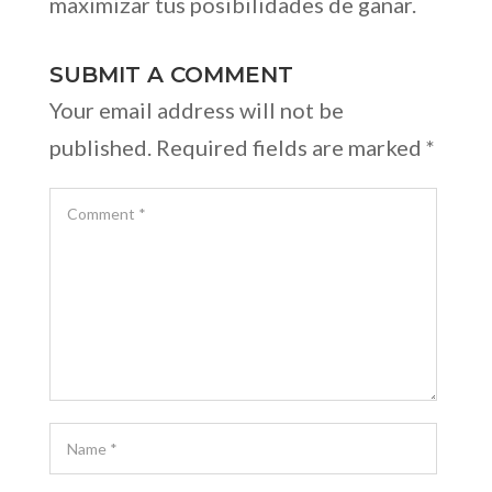
maximizar tus posibilidades de ganar.
SUBMIT A COMMENT
Your email address will not be
published.
Required fields are marked
*