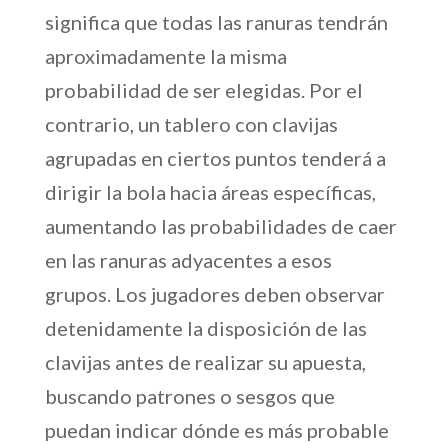
significa que todas las ranuras tendrán
aproximadamente la misma
probabilidad de ser elegidas. Por el
contrario, un tablero con clavijas
agrupadas en ciertos puntos tenderá a
dirigir la bola hacia áreas específicas,
aumentando las probabilidades de caer
en las ranuras adyacentes a esos
grupos. Los jugadores deben observar
detenidamente la disposición de las
clavijas antes de realizar su apuesta,
buscando patrones o sesgos que
puedan indicar dónde es más probable