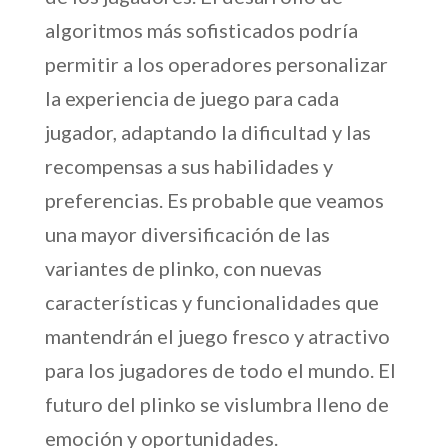
algoritmos más sofisticados podría
permitir a los operadores personalizar
la experiencia de juego para cada
jugador, adaptando la dificultad y las
recompensas a sus habilidades y
preferencias. Es probable que veamos
una mayor diversificación de las
variantes de plinko, con nuevas
características y funcionalidades que
mantendrán el juego fresco y atractivo
para los jugadores de todo el mundo. El
futuro del plinko se vislumbra lleno de
emoción y oportunidades.