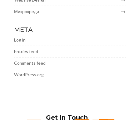
Микрокредит
META
Log in
Entries feed
Comments feed
WordPress.org
Get in Touch