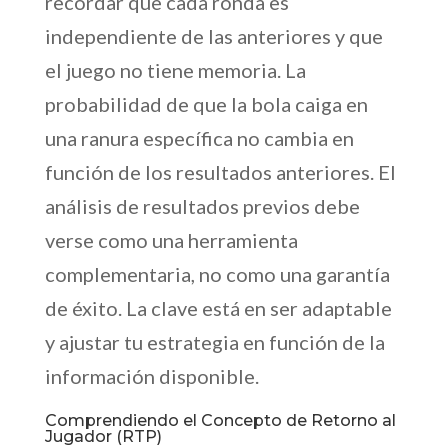
recordar que cada ronda es
independiente de las anteriores y que
el juego no tiene memoria. La
probabilidad de que la bola caiga en
una ranura específica no cambia en
función de los resultados anteriores. El
análisis de resultados previos debe
verse como una herramienta
complementaria, no como una garantía
de éxito. La clave está en ser adaptable
y ajustar tu estrategia en función de la
información disponible.
Comprendiendo el Concepto de Retorno al
Jugador (RTP)