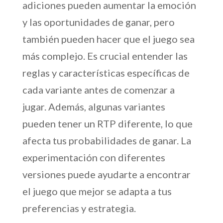
adiciones pueden aumentar la emoción
y las oportunidades de ganar, pero
también pueden hacer que el juego sea
más complejo. Es crucial entender las
reglas y características específicas de
cada variante antes de comenzar a
jugar. Además, algunas variantes
pueden tener un RTP diferente, lo que
afecta tus probabilidades de ganar. La
experimentación con diferentes
versiones puede ayudarte a encontrar
el juego que mejor se adapta a tus
preferencias y estrategia.