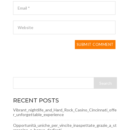
RECENT POSTS
Vibrant_nightlife_and_Hard_Rock_Casino_Cincinnati_offe
r_unforgettable_experience
Opportunità_uniche_per_vincite_inaspettate_grazie_a_st
arcasino_e_bonus_dedicati