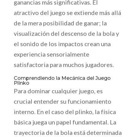
ganancias más significativas. El
atractivo del juego se extiende más allá
de la mera posibilidad de ganar; la
visualización del descenso de la bola y
el sonido de los impactos crean una
experiencia sensorialmente
satisfactoria para muchos jugadores.
Comprendiendo la Mecánica del Juego
Plinko
Para dominar cualquier juego, es
crucial entender su funcionamiento
interno. En el caso del plinko, la física
básica juega un papel fundamental. La
trayectoria de la bola está determinada