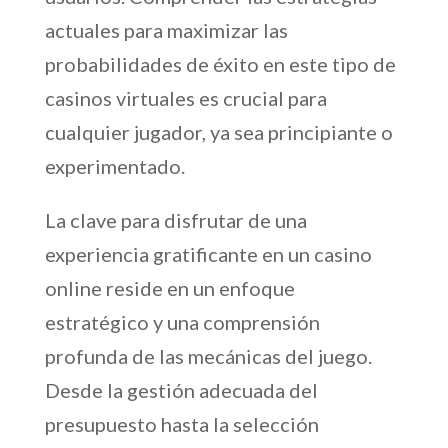
actuales para maximizar las
probabilidades de éxito en este tipo de
casinos virtuales es crucial para
cualquier jugador, ya sea principiante o
experimentado.
La clave para disfrutar de una
experiencia gratificante en un casino
online reside en un enfoque
estratégico y una comprensión
profunda de las mecánicas del juego.
Desde la gestión adecuada del
presupuesto hasta la selección