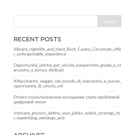
RECENT POSTS
Vibrant_nightlife_and_Hard_Rock_Casino_Cincinnati_offe
r_unforgettable_experience
Opportunità_uniche_per_vincite_inaspettate_grazie_a_st
arcasino_e_bonus_dedicati
Affascinante_viaggio_nel_mondo_di_starcasino_e_nuove_
opportunità_di_vincita_onl
Отчего психологическое истощение стало проблемой
цифровой эпохи
Intricate_physics_define_your_plinko_online_strategy_fo
r_maximizing_winnings_and