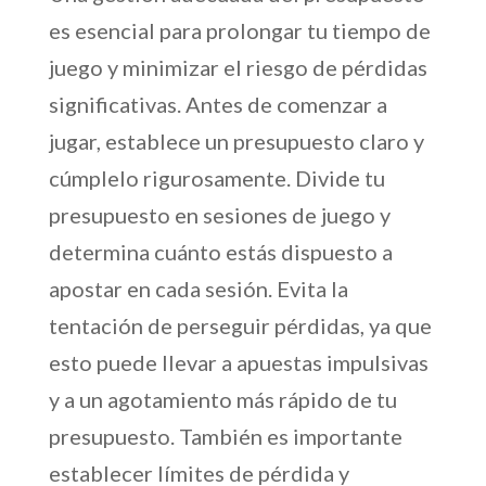
es esencial para prolongar tu tiempo de
juego y minimizar el riesgo de pérdidas
significativas. Antes de comenzar a
jugar, establece un presupuesto claro y
cúmplelo rigurosamente. Divide tu
presupuesto en sesiones de juego y
determina cuánto estás dispuesto a
apostar en cada sesión. Evita la
tentación de perseguir pérdidas, ya que
esto puede llevar a apuestas impulsivas
y a un agotamiento más rápido de tu
presupuesto. También es importante
establecer límites de pérdida y