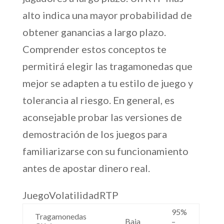
alto indica una mayor probabilidad de
obtener ganancias a largo plazo.
Comprender estos conceptos te
permitirá elegir las tragamonedas que
mejor se adapten a tu estilo de juego y
tolerancia al riesgo. En general, es
aconsejable probar las versiones de
demostración de los juegos para
familiarizarse con su funcionamiento
antes de apostar dinero real.
JuegoVolatilidadRTP
95%
Tragamonedas
Baja
–