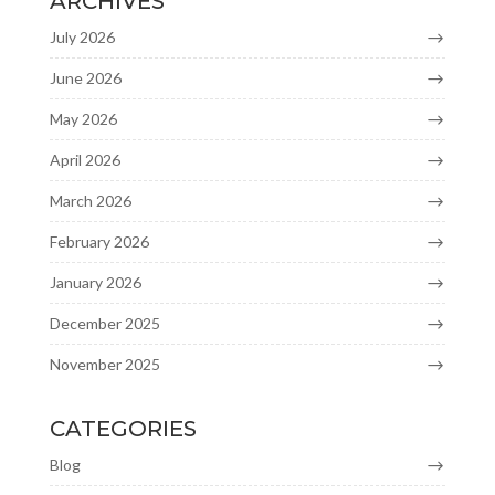
ARCHIVES
July 2026
June 2026
May 2026
April 2026
March 2026
February 2026
January 2026
December 2025
November 2025
CATEGORIES
Blog