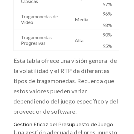
Clásicas
97%
96%
Tragamonedas de
Media
–
Video
98%
90%
Tragamonedas
Alta
–
Progresivas
95%
Esta tabla ofrece una visión general de
la volatilidad y el RTP de diferentes
tipos de tragamonedas. Recuerda que
estos valores pueden variar
dependiendo del juego específico y del
proveedor de software.
Gestión Eficaz del Presupuesto de Juego
Una gestión adecuada del presupuesto