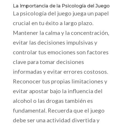
La Importancia de la Psicología del Juego
La psicología del juego juega un papel
crucial en tu éxito a largo plazo.
Mantener la calma y la concentración,
evitar las decisiones impulsivas y
controlar tus emociones son factores
clave para tomar decisiones
informadas y evitar errores costosos.
Reconocer tus propias limitaciones y
evitar apostar bajo la influencia del
alcohol o las drogas también es
fundamental. Recuerda que el juego
debe ser una actividad divertida y