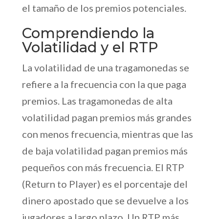
el tamaño de los premios potenciales.
Comprendiendo la
Volatilidad y el RTP
La volatilidad de una tragamonedas se
refiere a la frecuencia con la que paga
premios. Las tragamonedas de alta
volatilidad pagan premios más grandes
con menos frecuencia, mientras que las
de baja volatilidad pagan premios más
pequeños con más frecuencia. El RTP
(Return to Player) es el porcentaje del
dinero apostado que se devuelve a los
jugadores a largo plazo. Un RTP más