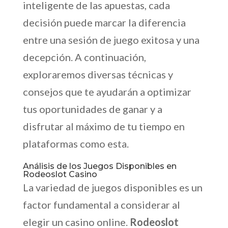
inteligente de las apuestas, cada
decisión puede marcar la diferencia
entre una sesión de juego exitosa y una
decepción. A continuación,
exploraremos diversas técnicas y
consejos que te ayudarán a optimizar
tus oportunidades de ganar y a
disfrutar al máximo de tu tiempo en
plataformas como esta.
Análisis de los Juegos Disponibles en
Rodeoslot Casino
La variedad de juegos disponibles es un
factor fundamental a considerar al
elegir un casino online.
Rodeoslot