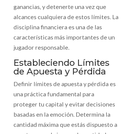
ganancias, y detenerte una vez que
alcances cualquiera de estos límites. La
disciplina financiera es una de las
características más importantes de un
jugador responsable.
Estableciendo Límites
de Apuesta y Pérdida
Definir límites de apuesta y pérdida es
una práctica fundamental para
proteger tu capital y evitar decisiones
basadas en la emoción. Determina la
cantidad máxima que estás dispuesto a