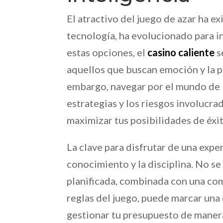
El atractivo del juego de azar ha exi
tecnología, ha evolucionado para i
estas opciones, el
casino caliente
s
aquellos que buscan emoción y la p
embargo, navegar por el mundo de l
estrategias y los riesgos involucra
maximizar tus posibilidades de éxit
La clave para disfrutar de una exper
conocimiento y la disciplina. No se
planificada, combinada con una com
reglas del juego, puede marcar una 
gestionar tu presupuesto de manera