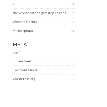
s
thepinkschool non gamstop casinos
Website Design
Микрокредит
META
Log in
Entries feed
Comments feed
WordPress.org