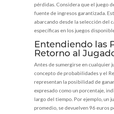
pérdidas. Considera que el juego d
fuente de ingresos garantizada. Este
abarcando desde la selección del c
específicas en los juegos disponibl
Entendiendo las P
Retorno al Jugad
Antes de sumergirse en cualquier 
concepto de probabilidades y el Re
representan la posibilidad de ganar
expresado como un porcentaje, indi
largo del tiempo. Por ejemplo, un j
promedio, se devuelven 96 euros p