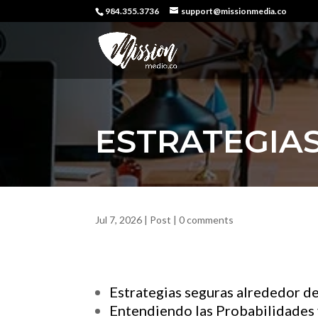
984.355.3736
support@missionmedia.co
ESTRATEGIA
Jul 7, 2026
|
Post
|
0 comments
Estrategias seguras alrededor de
Entendiendo las Probabilidades 