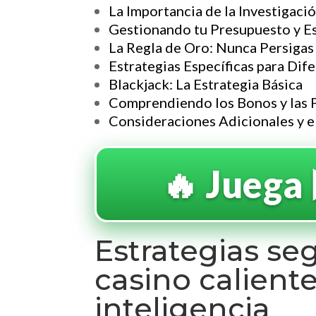
La Importancia de la Investigaci
Gestionando tu Presupuesto y E
La Regla de Oro: Nunca Persigas
Estrategias Específicas para Dif
Blackjack: La Estrategia Básica
Comprendiendo los Bonos y las
Consideraciones Adicionales y 
🔥 Juega 
Estrategias se
casino calient
inteligencia