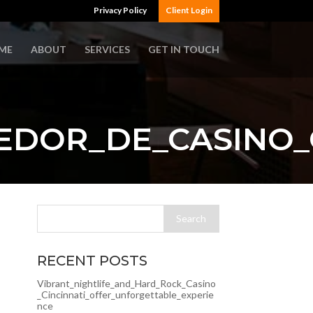
Privacy Policy
Client Login
ME
ABOUT
SERVICES
GET IN TOUCH
EDOR_DE_CASINO_
RECENT POSTS
Vibrant_nightlife_and_Hard_Rock_Casino
_Cincinnati_offer_unforgettable_experie
nce