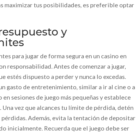
as maximizar tus posibilidades, es preferible optar
resupuesto y
mites
ntes para jugar de forma segura en un casino en
con responsabilidad. Antes de comenzar a jugar,
ue estés dispuesto a perder y nunca lo excedas.
gasto de entretenimiento, similar a ir al cine o a
o en sesiones de juego más pequeñas y establece
. Una vez que alcances tu límite de pérdida, detén
s pérdidas. Además, evita la tentación de depositar
do inicialmente. Recuerda que el juego debe ser