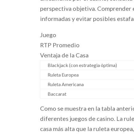
perspectiva objetiva. Comprender 
informadas y evitar posibles estafa
Juego
RTP Promedio
Ventaja de la Casa
Blackjack (con estrategia óptima)
Ruleta Europea
Ruleta Americana
Baccarat
Como se muestra en la tabla anterio
diferentes juegos de casino. La rul
casa más alta que la ruleta europea