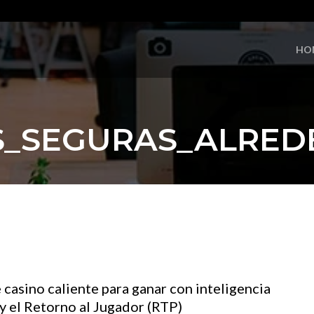
HO
S_SEGURAS_ALRED
 casino caliente para ganar con inteligencia
y el Retorno al Jugador (RTP)