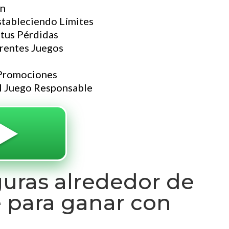
ón
stableciendo Límites
 tus Pérdidas
erentes Juegos
 Promociones
el Juego Responsable
▶️
guras alrededor de
e para ganar con