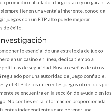
un promedio calculado a largo plazo y no garantiz
s siempre tienen una ventaja inherente, conocida
egir juegos con un RTP alto puede mejorar
s de éxito.
Investigación
componente esencial de una estrategia de juego
nero en un casino en línea, dedica tiempo a
 y políticas de seguridad. Busca reseñas de otros
tá regulado por una autoridad de juego confiable.
es y el RTP de los diferentes juegos ofrecidos por
lmente se encuentra en la sección de ayuda o en lo
ego. No confíes en la información proporcionada
a fuentes independientes para obtener una