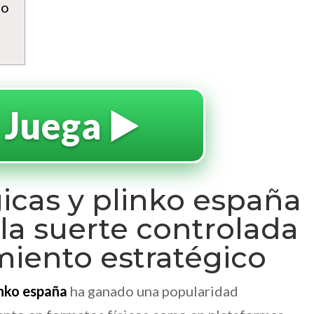
mo
 Juega ▶️
gicas y plinko españa
la suerte controlada
iento estratégico
inko españa
ha ganado una popularidad