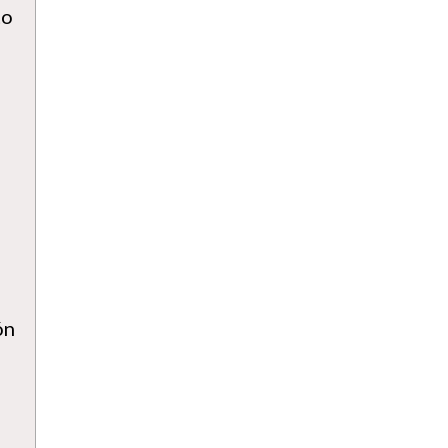
to
ón