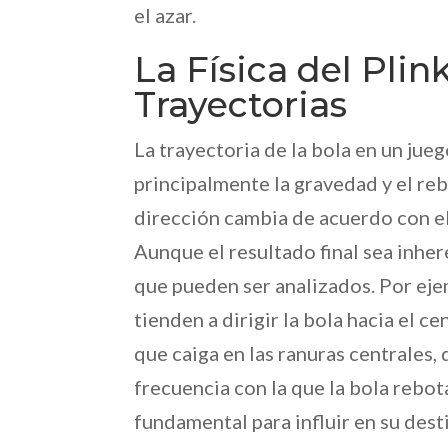
el azar.
La Física del Plin
Trayectorias
La trayectoria de la bola en un juego
principalmente la gravedad y el reb
dirección cambia de acuerdo con el 
Aunque el resultado final sea inhe
que pueden ser analizados. Por ejem
tienden a dirigir la bola hacia el c
que caiga en las ranuras centrales,
frecuencia con la que la bola rebota
fundamental para influir en su desti