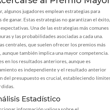
Acercarse al Premio Mayo
ar, algunos jugadores emplean estrategias para
 de ganar. Estas estrategias no garantizan el éxito
 expectativas. Una de las estrategias más comunes
anuras y las probabilidades asociadas a cada una.
ras centrales, que suelen ofrecer los premios más
ta, aunque también implica una mayor competencia.
es en los resultados anteriores, aunque es
miento es independiente y el resultado anterior
ón del presupuesto es crucial, estableciendo límite
rdidas.
álisis Estadístico
rcionar información valiosa sobre el