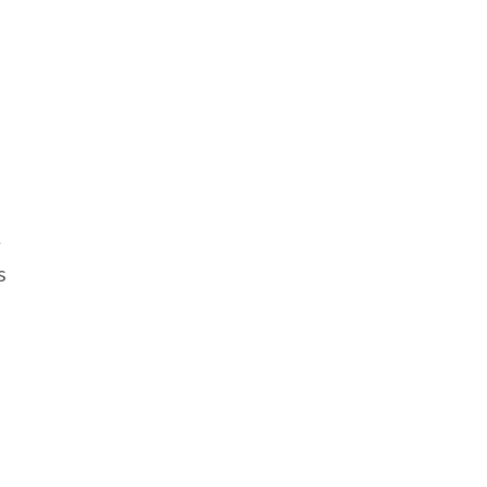
.
s
e