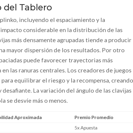
 del Tablero
 plinko, incluyendo el espaciamiento y la
n impacto considerable en la distribución de las
avijas más densamente agrupadas tiende a producir
na mayor dispersión de los resultados. Por otro
espaciadas puede favorecer trayectorias más
 en las ranuras centrales. Los creadores de juegos
para equilibrar el riesgo y la recompensa, creand
 desafiante. La variación del ángulo de las clavijas
ola se desvíe más o menos.
ilidad Aproximada
Premio Promedio
5x Apuesta