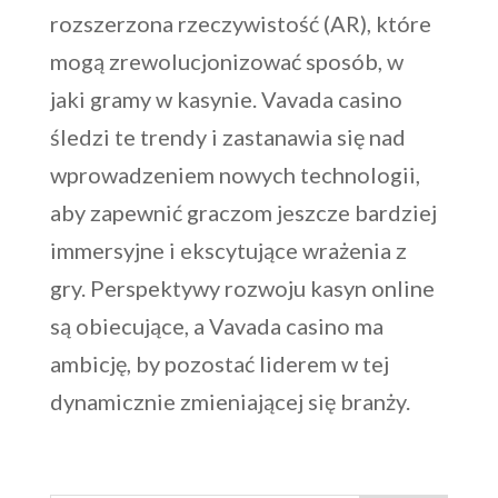
rozszerzona rzeczywistość (AR), które
mogą zrewolucjonizować sposób, w
jaki gramy w kasynie. Vavada casino
śledzi te trendy i zastanawia się nad
wprowadzeniem nowych technologii,
aby zapewnić graczom jeszcze bardziej
immersyjne i ekscytujące wrażenia z
gry. Perspektywy rozwoju kasyn online
są obiecujące, a Vavada casino ma
ambicję, by pozostać liderem w tej
dynamicznie zmieniającej się branży.