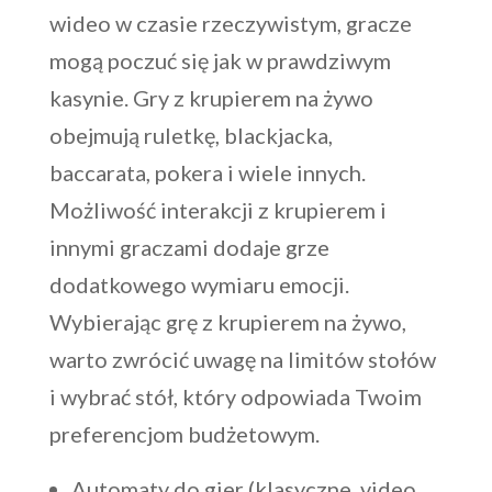
wideo w czasie rzeczywistym, gracze
mogą poczuć się jak w prawdziwym
kasynie. Gry z krupierem na żywo
obejmują ruletkę, blackjacka,
baccarata, pokera i wiele innych.
Możliwość interakcji z krupierem i
innymi graczami dodaje grze
dodatkowego wymiaru emocji.
Wybierając grę z krupierem na żywo,
warto zwrócić uwagę na limitów stołów
i wybrać stół, który odpowiada Twoim
preferencjom budżetowym.
Automaty do gier (klasyczne, video