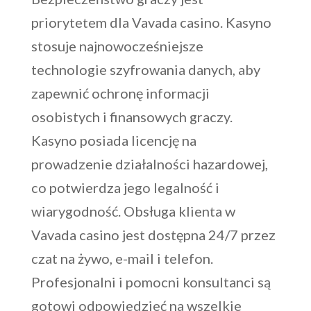
priorytetem dla Vavada casino. Kasyno
stosuje najnowocześniejsze
technologie szyfrowania danych, aby
zapewnić ochronę informacji
osobistych i finansowych graczy.
Kasyno posiada licencję na
prowadzenie działalności hazardowej,
co potwierdza jego legalność i
wiarygodność. Obsługa klienta w
Vavada casino jest dostępna 24/7 przez
czat na żywo, e-mail i telefon.
Profesjonalni i pomocni konsultanci są
gotowi odpowiedzieć na wszelkie