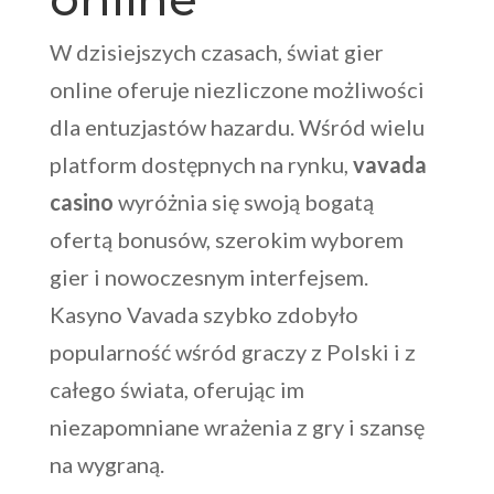
W dzisiejszych czasach, świat gier
online oferuje niezliczone możliwości
dla entuzjastów hazardu. Wśród wielu
platform dostępnych na rynku,
vavada
casino
wyróżnia się swoją bogatą
ofertą bonusów, szerokim wyborem
gier i nowoczesnym interfejsem.
Kasyno Vavada szybko zdobyło
popularność wśród graczy z Polski i z
całego świata, oferując im
niezapomniane wrażenia z gry i szansę
na wygraną.