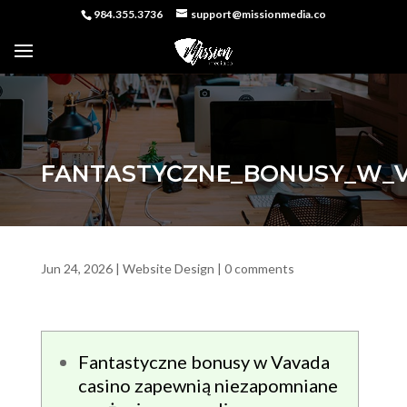
984.355.3736
support@missionmedia.co
FANTASTYCZNE_BONUSY_W_V
Jun 24, 2026
|
Website Design
|
0 comments
Fantastyczne bonusy w Vavada
casino zapewnią niezapomniane