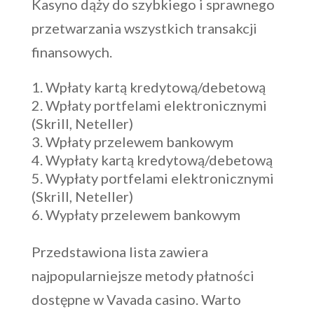
Kasyno dąży do szybkiego i sprawnego
przetwarzania wszystkich transakcji
finansowych.
Wpłaty kartą kredytową/debetową
Wpłaty portfelami elektronicznymi
(Skrill, Neteller)
Wpłaty przelewem bankowym
Wypłaty kartą kredytową/debetową
Wypłaty portfelami elektronicznymi
(Skrill, Neteller)
Wypłaty przelewem bankowym
Przedstawiona lista zawiera
najpopularniejsze metody płatności
dostępne w Vavada casino. Warto