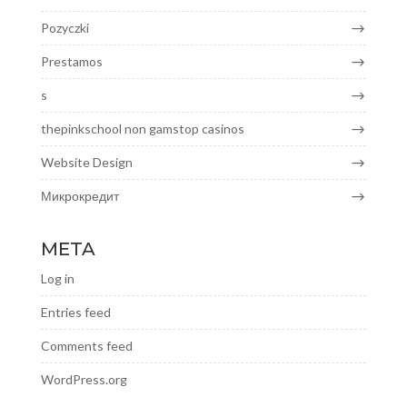
Pozyczki
Prestamos
s
thepinkschool non gamstop casinos
Website Design
Микрокредит
META
Log in
Entries feed
Comments feed
WordPress.org