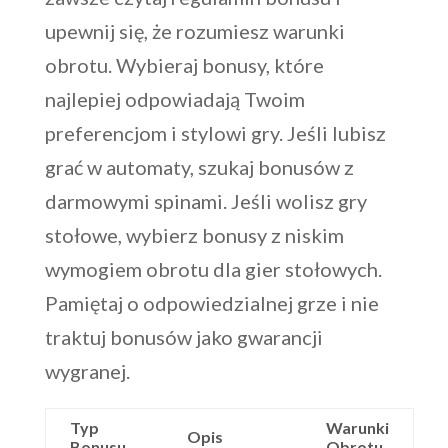
upewnij się, że rozumiesz warunki
obrotu. Wybieraj bonusy, które
najlepiej odpowiadają Twoim
preferencjom i stylowi gry. Jeśli lubisz
grać w automaty, szukaj bonusów z
darmowymi spinami. Jeśli wolisz gry
stołowe, wybierz bonusy z niskim
wymogiem obrotu dla gier stołowych.
Pamiętaj o odpowiedzialnej grze i nie
traktuj bonusów jako gwarancji
wygranej.
Typ
Warunki
Opis
Bonusu
Obrotu