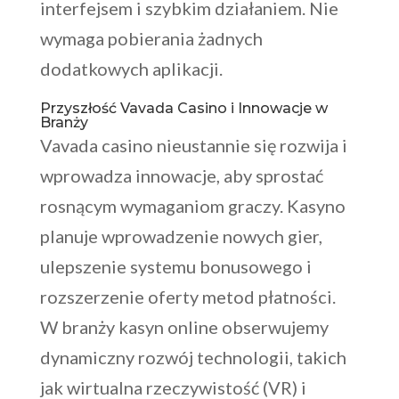
interfejsem i szybkim działaniem. Nie
wymaga pobierania żadnych
dodatkowych aplikacji.
Przyszłość Vavada Casino i Innowacje w
Branży
Vavada casino nieustannie się rozwija i
wprowadza innowacje, aby sprostać
rosnącym wymaganiom graczy. Kasyno
planuje wprowadzenie nowych gier,
ulepszenie systemu bonusowego i
rozszerzenie oferty metod płatności.
W branży kasyn online obserwujemy
dynamiczny rozwój technologii, takich
jak wirtualna rzeczywistość (VR) i