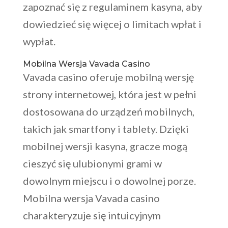
zapoznać się z regulaminem kasyna, aby
dowiedzieć się więcej o limitach wpłat i
wypłat.
Mobilna Wersja Vavada Casino
Vavada casino oferuje mobilną wersję
strony internetowej, która jest w pełni
dostosowana do urządzeń mobilnych,
takich jak smartfony i tablety. Dzięki
mobilnej wersji kasyna, gracze mogą
cieszyć się ulubionymi grami w
dowolnym miejscu i o dowolnej porze.
Mobilna wersja Vavada casino
charakteryzuje się intuicyjnym