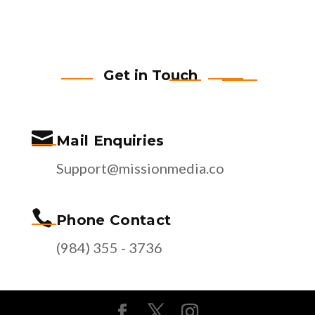
Get in Touch

Mail Enquiries
Support@missionmedia.co

Phone Contact
(984) 355 - 3736