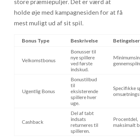
store præmiepuljer. Det er værd at
holde øje med kampagnesiden for at få
mest muligt ud af sit spil.
Bonus Type
Beskrivelse
Betingelser
Bonusser til
nye spillere
Minimumsin
Velkomstbonus
ved første
gennemspiln
indskud.
Bonustilbud
til
Specifikke sp
Ugentlig Bonus
eksisterende
omsætningsk
spillere hver
uge.
Del af tabt
indsats
Procentdel,
Cashback
returneres til
maksimalt b
spilleren.