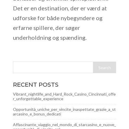
Det er en destination, der er værd at
udforske for både nybegyndere og
erfarne spillere, der søger
underholdning og spænding.
RECENT POSTS
Vibrant_nightlife_and_Hard_Rock_Casino_Cincinnati_offe
r_unforgettable_experience
Opportunità_uniche_per_vincite_inaspettate_grazie_a_st
arcasino_e_bonus_dedicati
Affascinante_viaggio_nel_mondo_di_starcasino_e_nuove_