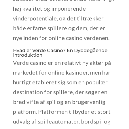
høj kvalitet og imponerende
vinderpotentiale, og det tiltrækker
både erfarne spillere og dem, der er
nye inden for online casino verdenen.
Hvad er Verde Casino? En Dybdegående
Introduktion
Verde casino er en relativt ny aktør på
markedet for online kasinoer, men har
hurtigt etableret sig som en populær
destination for spillere, der søger en
bred vifte af spil og en brugervenlig
platform. Platformen tilbyder et stort
udvalg af spilleautomater, bordspil og