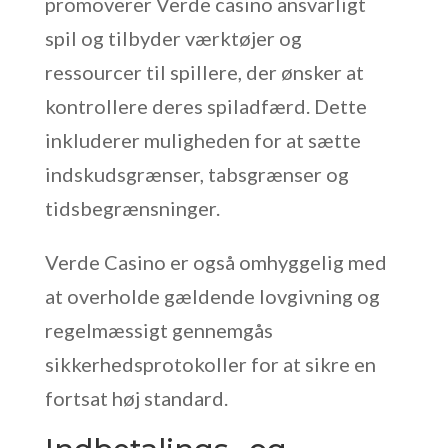
promoverer Verde casino ansvarligt
spil og tilbyder værktøjer og
ressourcer til spillere, der ønsker at
kontrollere deres spiladfærd. Dette
inkluderer muligheden for at sætte
indskudsgrænser, tabsgrænser og
tidsbegrænsninger.
Verde Casino er også omhyggelig med
at overholde gældende lovgivning og
regelmæssigt gennemgås
sikkerhedsprotokoller for at sikre en
fortsat høj standard.