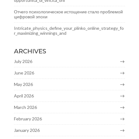
opportunità_di_vincita_onl
Отчего психологическое истощение стало проблемой
цифровой эпохи
Intricate_physics_define_your_plinko_online_strategy_fo
r_maximizing_winnings_and
ARCHIVES
July 2026
June 2026
May 2026
April 2026
March 2026
February 2026
January 2026