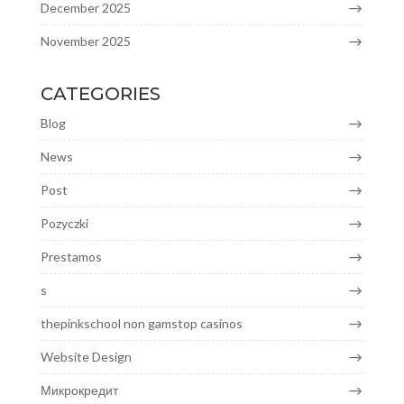
December 2025
November 2025
CATEGORIES
Blog
News
Post
Pozyczki
Prestamos
s
thepinkschool non gamstop casinos
Website Design
Микрокредит