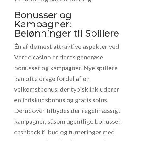
Bonusser og
Kampagner:
Belønninger til Spillere
Én af de mest attraktive aspekter ved
Verde casino er deres generøse
bonusser og kampagner. Nye spillere
kan ofte drage fordel af en
velkomstbonus, der typisk inkluderer
en indskudsbonus og gratis spins.
Derudover tilbydes der regelmæssigt
kampagner, såsom ugentlige bonusser,
cashback tilbud og turneringer med