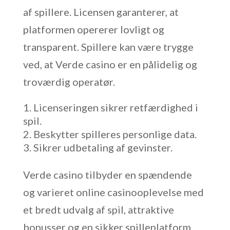
af spillere. Licensen garanterer, at
platformen opererer lovligt og
transparent. Spillere kan være trygge
ved, at Verde casino er en pålidelig og
troværdig operatør.
Licenseringen sikrer retfærdighed i
spil.
Beskytter spilleres personlige data.
Sikrer udbetaling af gevinster.
Verde casino tilbyder en spændende
og varieret online casinooplevelse med
et bredt udvalg af spil, attraktive
bonusser og en sikker spilleplatform.