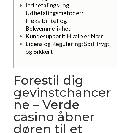
Indbetalings- og
Udbetalingsmetoder:
Fleksibilitet og
Bekvemmelighed
Kundesupport: Hjælp er Nær
Licens og Regulering: Spil Trygt
og Sikkert
Forestil dig
gevinstchancer
ne – Verde
casino åbner
døren til et