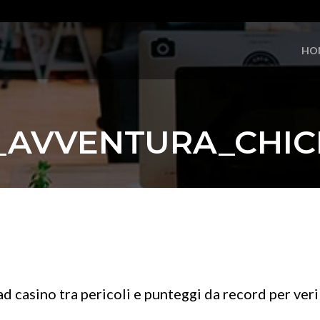
HO
E_AVVENTURA_CHI
d casino tra pericoli e punteggi da record per veri