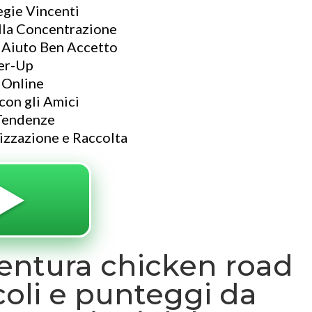
egie Vincenti
ella Concentrazione
 Aiuto Ben Accetto
wer-Up
e Online
 con gli Amici
 Tendenze
lizzazione e Raccolta
▶️
ventura chicken road
coli e punteggi da