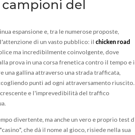
i campioni del
tinua espansione e, tra le numerose proposte,
l'attenzione di un vasto pubblico: il
chicken road
mplice ma incredibilmente coinvolgente, dove
alla prova in una corsa frenetica contro il tempo e i
re una gallina attraverso una strada trafficata,
ccogliendo punti ad ogni attraversamento riuscito.
crescente e l'imprevedibilità del traffico
ua.
mpo divertente, ma anche un vero e proprio test d
"casino", che dà il nome al gioco, risiede nella sua