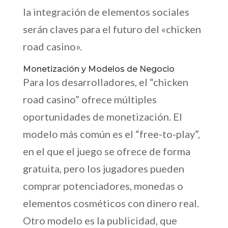
la integración de elementos sociales
serán claves para el futuro del «chicken
road casino».
Monetización y Modelos de Negocio
Para los desarrolladores, el “chicken
road casino” ofrece múltiples
oportunidades de monetización. El
modelo más común es el “free-to-play”,
en el que el juego se ofrece de forma
gratuita, pero los jugadores pueden
comprar potenciadores, monedas o
elementos cosméticos con dinero real.
Otro modelo es la publicidad, que