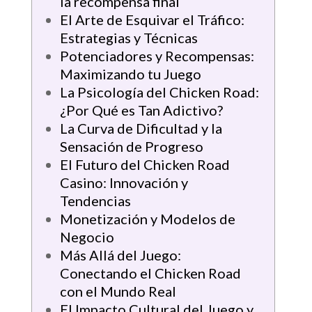
la recompensa final
El Arte de Esquivar el Tráfico:
Estrategias y Técnicas
Potenciadores y Recompensas:
Maximizando tu Juego
La Psicología del Chicken Road:
¿Por Qué es Tan Adictivo?
La Curva de Dificultad y la
Sensación de Progreso
El Futuro del Chicken Road
Casino: Innovación y
Tendencias
Monetización y Modelos de
Negocio
Más Allá del Juego:
Conectando el Chicken Road
con el Mundo Real
El Impacto Cultural del Juego y