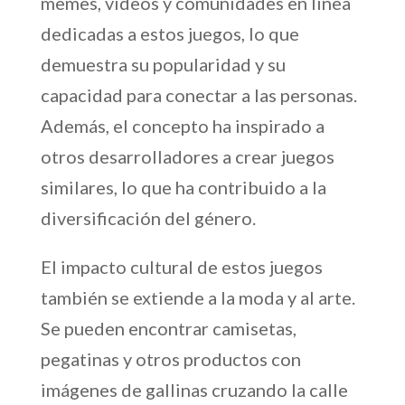
memes, videos y comunidades en línea
dedicadas a estos juegos, lo que
demuestra su popularidad y su
capacidad para conectar a las personas.
Además, el concepto ha inspirado a
otros desarrolladores a crear juegos
similares, lo que ha contribuido a la
diversificación del género.
El impacto cultural de estos juegos
también se extiende a la moda y al arte.
Se pueden encontrar camisetas,
pegatinas y otros productos con
imágenes de gallinas cruzando la calle