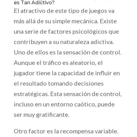
es Tan Adictivo?
El atractivo de este tipo de juegos va
más allá de su simple mecánica. Existe
una serie de factores psicológicos que
contribuyen a su naturaleza adictiva.
Uno de ellos es la sensación de control.
Aunque el tráfico es aleatorio, el
jugador tiene la capacidad de influir en
el resultado tomando decisiones
estratégicas. Esta sensación de control,
incluso en un entorno caótico, puede
ser muy gratificante.
Otro factor es la recompensa variable.