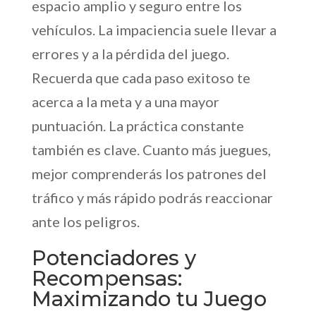
espacio amplio y seguro entre los
vehículos. La impaciencia suele llevar a
errores y a la pérdida del juego.
Recuerda que cada paso exitoso te
acerca a la meta y a una mayor
puntuación. La práctica constante
también es clave. Cuanto más juegues,
mejor comprenderás los patrones del
tráfico y más rápido podrás reaccionar
ante los peligros.
Potenciadores y
Recompensas:
Maximizando tu Juego