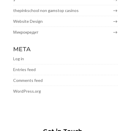
thepinkschool non gamstop casinos
Website Design
Микрокредит
META
Log in
Entries feed
Comments feed
WordPress.org