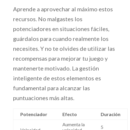
Aprende a aprovechar al máximo estos
recursos. No malgastes los
potenciadores en situaciones fáciles,
guárdalos para cuando realmente los
necesites. Y no te olvides de utilizar las
recompensas para mejorar tu juego y
mantenerte motivado. La gestión
inteligente de estos elementos es
fundamental para alcanzar las
puntuaciones más altas.
Potenciador
Efecto
Duración
Aumenta la
5
Velocidad
velocidad