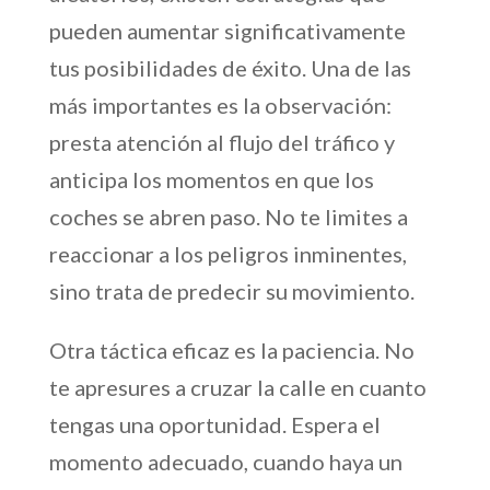
pueden aumentar significativamente
tus posibilidades de éxito. Una de las
más importantes es la observación:
presta atención al flujo del tráfico y
anticipa los momentos en que los
coches se abren paso. No te limites a
reaccionar a los peligros inminentes,
sino trata de predecir su movimiento.
Otra táctica eficaz es la paciencia. No
te apresures a cruzar la calle en cuanto
tengas una oportunidad. Espera el
momento adecuado, cuando haya un