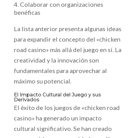
Colaborar con organizaciones
benéficas
La lista anterior presenta algunas ideas
para expandir el concepto del «chicken
road casino» más allá del juego en sí. La
creatividad y la innovación son
fundamentales para aprovechar al
máximo su potencial.
El Impacto Cultural del Juego y sus
Derivados
El éxito de los juegos de «chicken road
casino» ha generado un impacto
cultural significativo. Se han creado