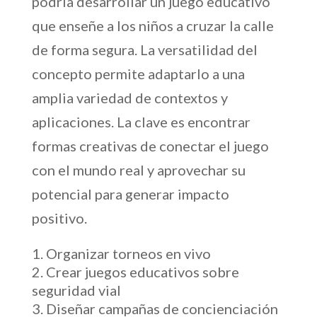
podría desarrollar un juego educativo
que enseñe a los niños a cruzar la calle
de forma segura. La versatilidad del
concepto permite adaptarlo a una
amplia variedad de contextos y
aplicaciones. La clave es encontrar
formas creativas de conectar el juego
con el mundo real y aprovechar su
potencial para generar impacto
positivo.
Organizar torneos en vivo
Crear juegos educativos sobre
seguridad vial
Diseñar campañas de concienciación