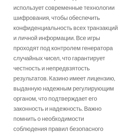
использует современные технологии
шифрования, чтобы обеспечить
конфиденциальность всех транзакций
и личной информации. Все игры
проходят под контролем генератора
случайных чисел, что гарантирует
честность и непредвзятость
результатов. Казино имеет лицензию,
выданную надежным регулирующим
органом, что подтверждает его
законность и надежность. Важно
помнить о необходимости
соблюдения правил безопасного