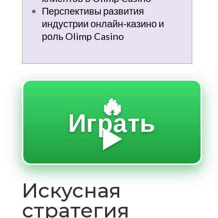
Перспективы развития
индустрии онлайн-казино и
роль Olimp Casino
🔥
Играть
▶️
Искусная
стратегия