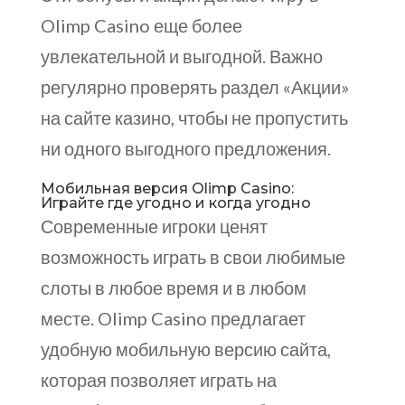
Olimp Casino еще более
увлекательной и выгодной. Важно
регулярно проверять раздел «Акции»
на сайте казино, чтобы не пропустить
ни одного выгодного предложения.
Мобильная версия Olimp Casino:
Играйте где угодно и когда угодно
Современные игроки ценят
возможность играть в свои любимые
слоты в любое время и в любом
месте. Olimp Casino предлагает
удобную мобильную версию сайта,
которая позволяет играть на