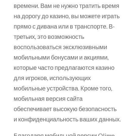
времени. Вам не нужно тратить время
на дорогу до казино, вы можете играть
прямо с дивана или в транспорте. В-
третьих, это возможность
воспользоваться эксклюзивными
мобильными бонусами и акциями,
которые часто предлагаются казино
для игроков, использующих
мобильные устройства. Кроме того,
мобильная версия сайта
обеспечивает высокую безопасность
и конфиденциальность ваших данных.
Благодаря мобильной версии Olimp