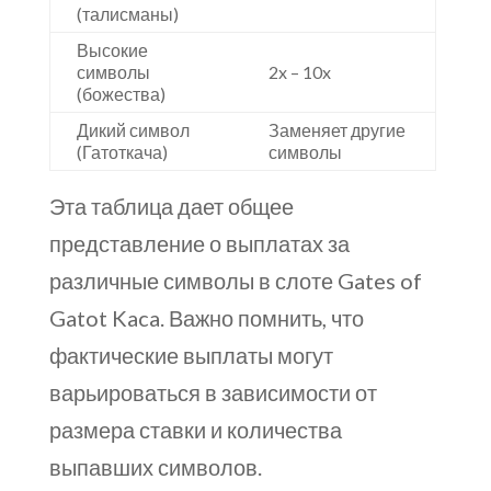
(талисманы)
Высокие
символы
2x – 10x
(божества)
Дикий символ
Заменяет другие
(Гатоткача)
символы
Эта таблица дает общее
представление о выплатах за
различные символы в слоте Gates of
Gatot Kaca. Важно помнить, что
фактические выплаты могут
варьироваться в зависимости от
размера ставки и количества
выпавших символов.