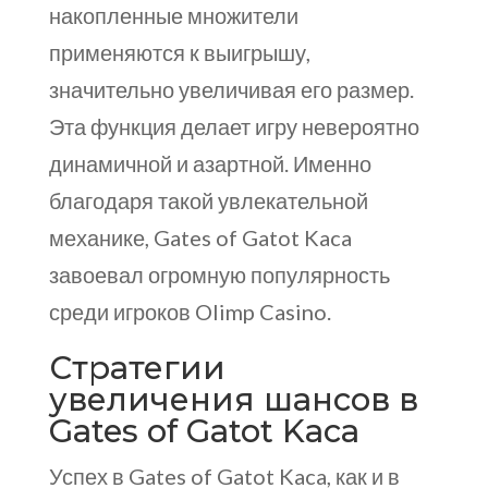
накопленные множители
применяются к выигрышу,
значительно увеличивая его размер.
Эта функция делает игру невероятно
динамичной и азартной. Именно
благодаря такой увлекательной
механике, Gates of Gatot Kaca
завоевал огромную популярность
среди игроков Olimp Casino.
Стратегии
увеличения шансов в
Gates of Gatot Kaca
Успех в Gates of Gatot Kaca, как и в