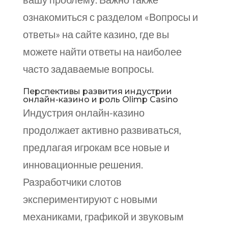
ознакомиться с разделом «Вопросы и
ответы» на сайте казино, где вы
можете найти ответы на наиболее
часто задаваемые вопросы.
Перспективы развития индустрии
онлайн-казино и роль Olimp Casino
Индустрия онлайн-казино
продолжает активно развиваться,
предлагая игрокам все новые и
инновационные решения.
Разработчики слотов
экспериментируют с новыми
механиками, графикой и звуковым