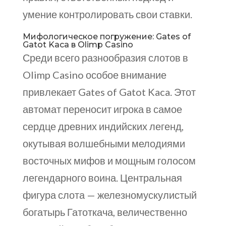
умение контролировать свои ставки.
Мифологическое погружение: Gates of
Gatot Kaca в Olimp Casino
Среди всего разнообразия слотов в
Olimp Casino особое внимание
привлекает Gates of Gatot Kaca. Этот
автомат переносит игрока в самое
сердце древних индийских легенд,
окутывая волшебными мелодиями
восточных мифов и мощным голосом
легендарного воина. Центральная
фигура слота — железномускулистый
богатырь Гатоткача, величественно