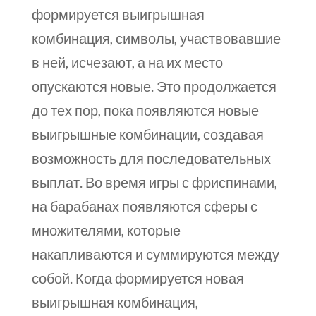
формируется выигрышная
комбинация, символы, участвовавшие
в ней, исчезают, а на их место
опускаются новые. Это продолжается
до тех пор, пока появляются новые
выигрышные комбинации, создавая
возможность для последовательных
выплат. Во время игры с фриспинами,
на барабанах появляются сферы с
множителями, которые
накапливаются и суммируются между
собой. Когда формируется новая
выигрышная комбинация,