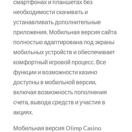
смартфонах и планшетах без
необходимости скачивать и
устанавливать дополнительные
приложения. Мобильная версия сайта
полностью адаптирована под экраны
мобильных устройств и обеспечивает
комфортный игровой процесс. Все
функции и возможности казино
доступны в мобильной версии,
включая возможность пополнения
счета, вывода средств и участия в
акциях.
Мобильная версия Olimp Casino