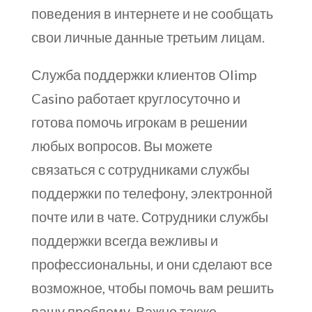
поведения в интернете и не сообщать
свои личные данные третьим лицам.
Служба поддержки клиентов Olimp
Casino работает круглосуточно и
готова помочь игрокам в решении
любых вопросов. Вы можете
связаться с сотрудниками службы
поддержки по телефону, электронной
почте или в чате. Сотрудники службы
поддержки всегда вежливы и
профессиональны, и они сделают все
возможное, чтобы помочь вам решить
вашу проблему. Важно также