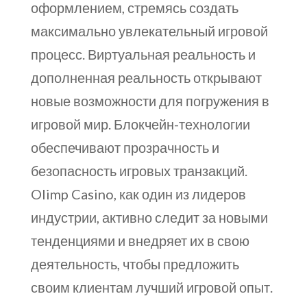
оформлением, стремясь создать
максимально увлекательный игровой
процесс. Виртуальная реальность и
дополненная реальность открывают
новые возможности для погружения в
игровой мир. Блокчейн-технологии
обеспечивают прозрачность и
безопасность игровых транзакций.
Olimp Casino, как один из лидеров
индустрии, активно следит за новыми
тенденциями и внедряет их в свою
деятельность, чтобы предложить
своим клиентам лучший игровой опыт.