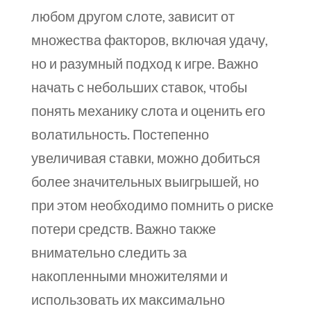
любом другом слоте, зависит от
множества факторов, включая удачу,
но и разумный подход к игре. Важно
начать с небольших ставок, чтобы
понять механику слота и оценить его
волатильность. Постепенно
увеличивая ставки, можно добиться
более значительных выигрышей, но
при этом необходимо помнить о риске
потери средств. Важно также
внимательно следить за
накопленными множителями и
использовать их максимально