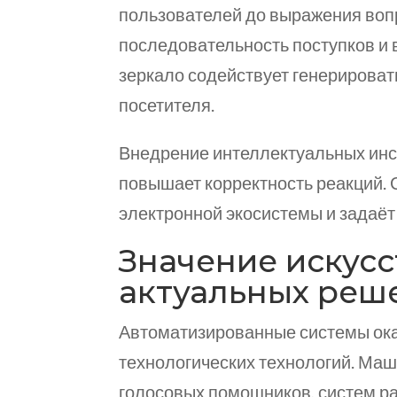
пользователей до выражения воп
последовательность поступков и 
зеркало содействует генерирова
посетителя.
Внедрение интеллектуальных инс
повышает корректность реакций.
электронной экосистемы и задаёт
Значение искусс
актуальных реш
Автоматизированные системы ока
технологических технологий. Маш
голосовых помощников, систем р