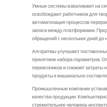
Умные системы взваливают на се
освобождают работников для тво
автоматизация процессов перера
записи между платформами. Пре
обращений с нескольких дней до 
Алгоритмы улучшают поставочные 
принятием набора параметров. О
перевозчиков и снижает затраты 
продукты и машинально составля
Промышленные компании устанав
качества продукции. Компьютерн
стремительнее человека-инспекто