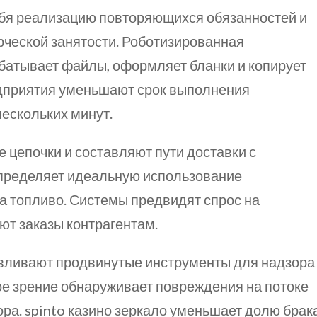
бя реализацию повторяющихся обязанностей и
рческой занятости. Роботизированная
батывает файлы, оформляет бланки и копирует
дприятия уменьшают срок выполнения
нескольких минут.
цепочки и составляют пути доставки с
пределяет идеальную использование
на топливо. Системы предвидят спрос на
ют заказы контрагентам.
ливают продвинутые инструменты для надзора
ое зрение обнаруживает повреждения на потоке
ра. spinto казино зеркало уменьшает долю брак