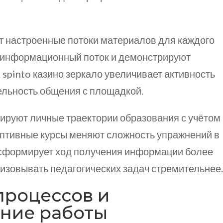
 настроенные потоки материалов для каждого
 информационный поток и демонстрируют
 spinto казино зеркало увеличивает активность
ельность общения с площадкой.
ируют личные траектории образования с учётом
аптивные курсы меняют сложность упражнений в
нсформирует ход получения информации более
изовывать педагогических задач стремительнее
процессов и
ние работы