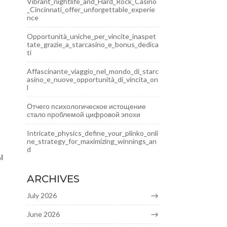
Vibrant_nightlife_and_Hard_Rock_Casino
_Cincinnati_offer_unforgettable_experie
nce
Opportunità_uniche_per_vincite_inaspet
tate_grazie_a_starcasino_e_bonus_dedica
ti
Affascinante_viaggio_nel_mondo_di_starc
ы
asino_e_nuove_opportunità_di_vincita_on
l
Отчего психологическое истощение
стало проблемой цифровой эпохи
Intricate_physics_define_your_plinko_onli
ne_strategy_for_maximizing_winnings_an
d
ы
ARCHIVES
July 2026
June 2026