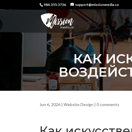
984.355.3736
support@missionmedia.co
КАК ИС
ВОЗДЕЙС
Jun 6, 2026
|
Website Design
|
0 comments
Как искусств