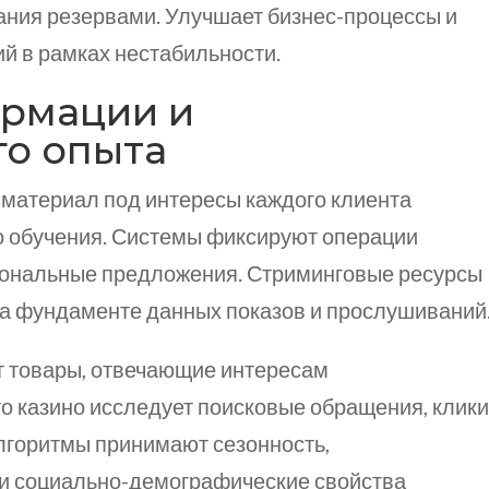
ания резервами. Улучшает бизнес-процессы и
й в рамках нестабильности.
рмации и
го опыта
материал под интересы каждого клиента
 обучения. Системы фиксируют операции
сональные предложения. Стриминговые ресурсы
на фундаменте данных показов и прослушиваний
 товары, отвечающие интересам
то казино исследует поисковые обращения, клик
лгоритмы принимают сезонность,
и социально-демографические свойства