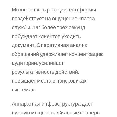
Мгновенность реакции платформы
воздействует на ощущение класса
службы. Лаг более трёх секунд
побуждает клиентов уходить
документ. Оперативная анализ
обращений удерживает концентрацию
аудитории, усиливает
результативность действий,
повышает места в поисковиках
системах.
Аппаратная инфраструктура даёт
нужную мощность. Сильные серверы