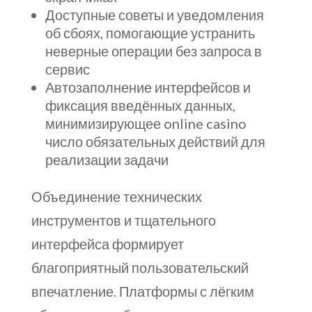
Доступные советы и уведомления
об сбоях, помогающие устранить
неверные операции без запроса в
сервис
Автозаполнение интерфейсов и
фиксация введённых данных,
минимизирующее online casino
число обязательных действий для
реализации задачи
Объединение технических
инструментов и тщательного
интерфейса формирует
благоприятный пользовательский
впечатление. Платформы с лёгким