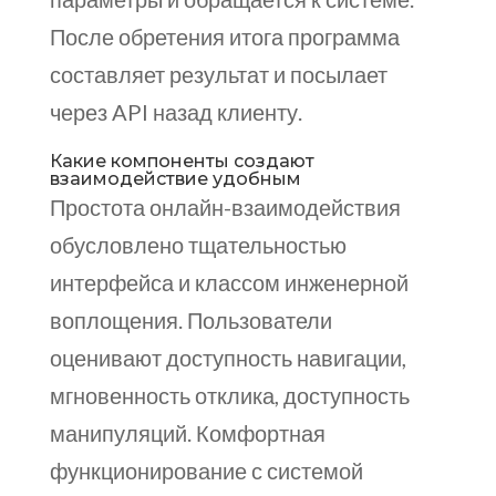
После обретения итога программа
составляет результат и посылает
через API назад клиенту.
Какие компоненты создают
взаимодействие удобным
Простота онлайн-взаимодействия
обусловлено тщательностью
интерфейса и классом инженерной
воплощения. Пользователи
оценивают доступность навигации,
мгновенность отклика, доступность
манипуляций. Комфортная
функционирование с системой