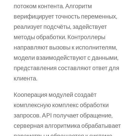
потоком контента. Алгоритм
верифицирует точность переменных,
реализует подсчёты, задействует
методы обработки. Контроллеры
направляют вызовы к исполнителям,
модели взаимодействуют с данными,
представления составляют ответ для
клиента.
Кооперация модулей создаёт
комплексную комплекс обработки
запросов. API получает обращение,
серверная алгоритмика обрабатывает
параметры и обращается к системе.