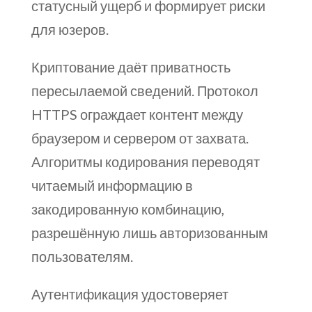
статусный ущерб и формирует риски
для юзеров.
Криптование даёт приватность
пересылаемой сведений. Протокол
HTTPS ограждает контент между
браузером и сервером от захвата.
Алгоритмы кодирования переводят
читаемый информацию в
закодированную комбинацию,
разрешённую лишь авторизованным
пользователям.
Аутентификация удостоверяет