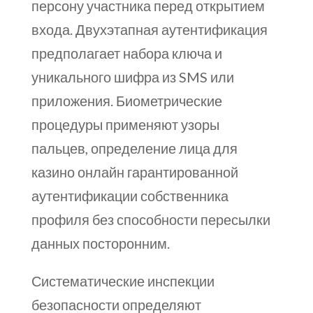
персону участника перед открытием
входа. Двухэтапная аутентификация
предполагает набора ключа и
уникального шифра из SMS или
приложения. Биометрические
процедуры применяют узоры
пальцев, определение лица для
казино онлайн гарантированной
аутентификации собственника
профиля без способности пересылки
данных посторонним.
Систематические инспекции
безопасности определяют