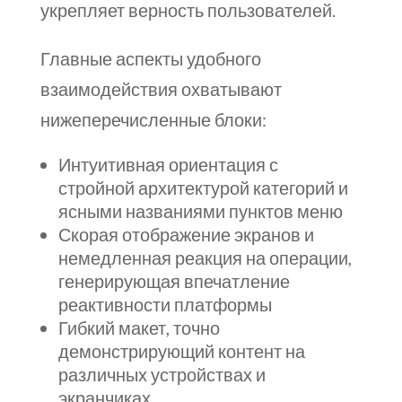
укрепляет верность пользователей.
Главные аспекты удобного
взаимодействия охватывают
нижеперечисленные блоки:
Интуитивная ориентация с
стройной архитектурой категорий и
ясными названиями пунктов меню
Скорая отображение экранов и
немедленная реакция на операции,
генерирующая впечатление
реактивности платформы
Гибкий макет, точно
демонстрирующий контент на
различных устройствах и
экранчиках