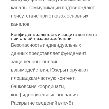
каналы коммуникации подтверждают
присутствие при отказах основных
каналов.
Конфиденциальность и защита контента
при онлайн-взаимодействии
Безопасность индивидуальных
данных представляет фундамент
защищённого онлайн-
взаимодействия. Юзеры поручают
площадкам частную контент,
банковские координаты,
конфиденциальные послания.
Раскрытие сведений влечёт