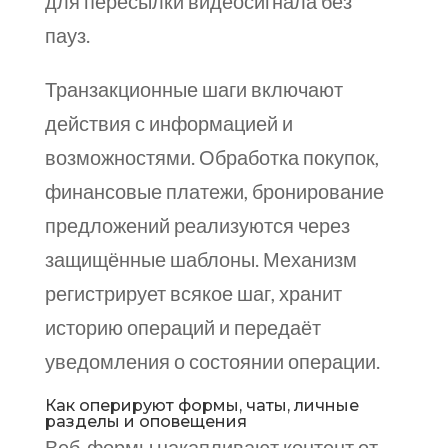
для пересылки видеосигнала без
пауз.
Транзакционные шаги включают
действия с информацией и
возможностями. Обработка покупок,
финансовые платежи, бронирование
предложений реализуются через
защищённые шаблоны. Механизм
регистрирует всякое шаг, хранит
историю операций и передаёт
уведомления о состоянии операции.
Как оперируют формы, чаты, личные
разделы и оповещения
Веб-формы накапливают контент от