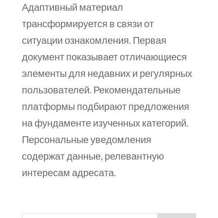
Адаптивный материал
трансформируется в связи от
ситуации ознакомления. Первая
документ показывает отличающиеся
элементы для недавних и регулярных
пользователей. Рекомендательные
платформы подбирают предложения
на фундаменте изученных категорий.
Персональные уведомления
содержат данные, релевантную
интересам адресата.