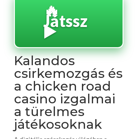
🔥
Játssz
▶️
Kalandos
csirkemozgás és
a chicken road
casino izgalmai
a türelmes
játékosoknak