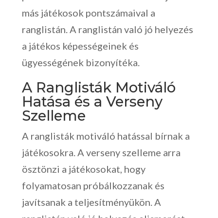
más játékosok pontszámaival a
ranglistán. A ranglistán való jó helyezés
a játékos képességeinek és
ügyességének bizonyítéka.
A Ranglisták Motiváló
Hatása és a Verseny
Szelleme
A ranglisták motiváló hatással bírnak a
játékosokra. A verseny szelleme arra
ösztönzi a játékosokat, hogy
folyamatosan próbálkozzanak és
javítsanak a teljesítményükön. A