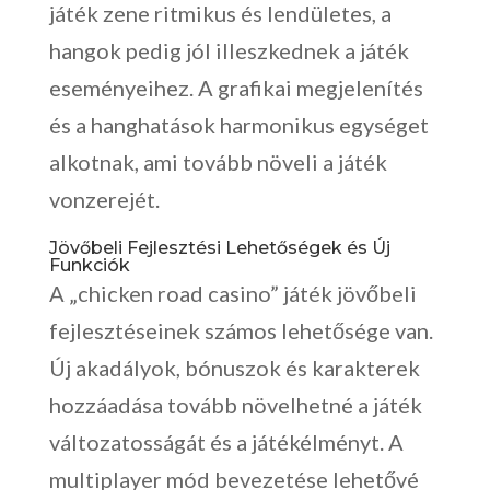
játék zene ritmikus és lendületes, a
hangok pedig jól illeszkednek a játék
eseményeihez. A grafikai megjelenítés
és a hanghatások harmonikus egységet
alkotnak, ami tovább növeli a játék
vonzerejét.
Jövőbeli Fejlesztési Lehetőségek és Új
Funkciók
A „chicken road casino” játék jövőbeli
fejlesztéseinek számos lehetősége van.
Új akadályok, bónuszok és karakterek
hozzáadása tovább növelhetné a játék
változatosságát és a játékélményt. A
multiplayer mód bevezetése lehetővé