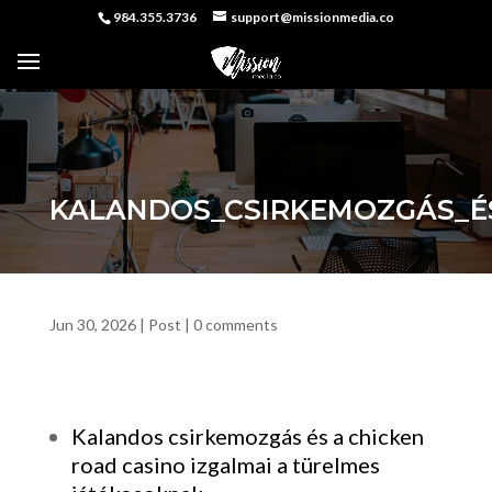
984.355.3736
support@missionmedia.co
KALANDOS_CSIRKEMOZGÁS_É
Jun 30, 2026
|
Post
|
0 comments
Kalandos csirkemozgás és a chicken
road casino izgalmai a türelmes