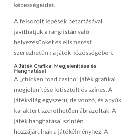
képességeidet.
A felsorolt lépések betartásával
javíthatjuk a ranglistán való
helyezésünket és elismerést
szerezhetünk a játék közösségében.
A Játék Grafikai Megjelenítése és
Hanghatásai
A „chicken road casino” játék grafikai
megjelenítése letisztult és színes. A
játékvilág egyszerű, de vonzó, és a tyúk
karaktert szerethetően ábrázolták. A
játék hanghatásai szintén
hozzájárulnak a játékélményhez. A