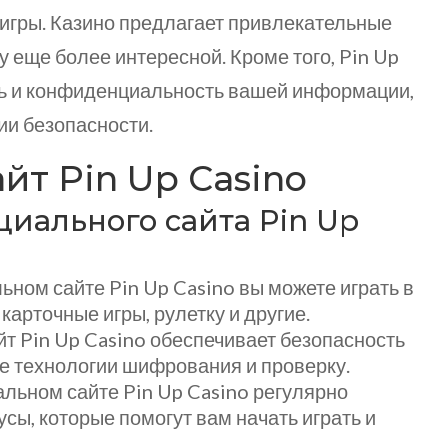
игры. Казино предлагает привлекательные
ру еще более интересной. Кроме того, Pin Up
ть и конфиденциальность вашей информации,
ии безопасности.
т Pin Up Casino
иального сайта Pin Up
ьном сайте Pin Up Casino вы можете играть в
карточные игры, рулетку и другие.
т Pin Up Casino обеспечивает безопасность
е технологии шифрования и проверку.
льном сайте Pin Up Casino регулярно
сы, которые помогут вам начать играть и