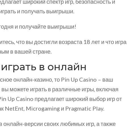
едлагает широкий спектр игр, безопасность и
играть и получать выигрыши.
егодня и получайте выигрыши!
есь, что вы достигли возраста 18 лет и что игра
ным в вашей стране.
 играть в онлайн
ное онлайн-казино, то Pin Up Casino – ваш
 вы можете играть в различные игры, включая
 Pin Up Casino предлагает широкий выбор игр от
к NetEnt, Microgaming и Pragmatic Play.
 в онлайн-версии своих любимых игр, а также