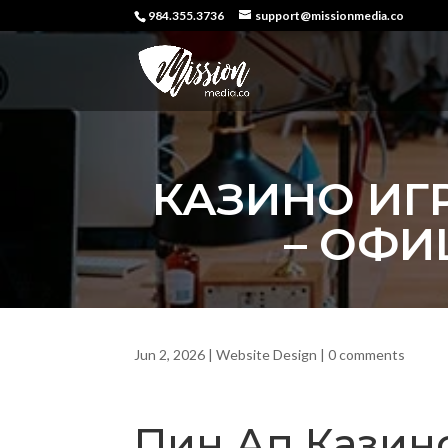
984.355.3736
support@missionmedia.co
КАЗИНО ИГР
– ОФИ
Jun 2, 2026
|
Website Design
|
0 comments
Пин Ап Казино