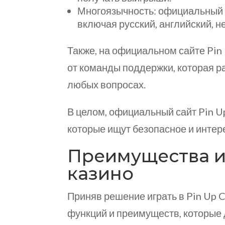
Многоязычность: официальный с
включая русский, английский, н
Также, на официальном сайте Pin
от команды поддержки, которая ра
любых вопросах.
В целом, официальный сайт Pin Up
которые ищут безопасное и интер
Преимущества и
казино
Приняв решение играть в Pin Up C
функций и преимуществ, которые 