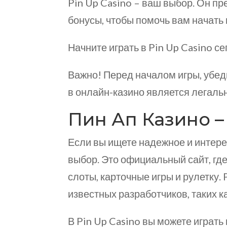
Pin Up Casino – ваш выбор. Он пр
бонусы, чтобы помочь вам начать 
Начните играть в Pin Up Casino с
Важно! Перед началом игры, убедит
в онлайн-казино является легаль
Пин Ап Казино –
Если вы ищете надежное и интерес
выбор. Это официальный сайт, где
слоты, карточные игры и рулетку.
известных разработчиков, таких ка
В Pin Up Casino вы можете играть