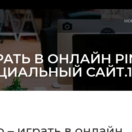
HO
АТЬ В ОНЛАЙН PI
ЦИАЛЬНЫЙ САЙТ.14
 – играть в онлайн