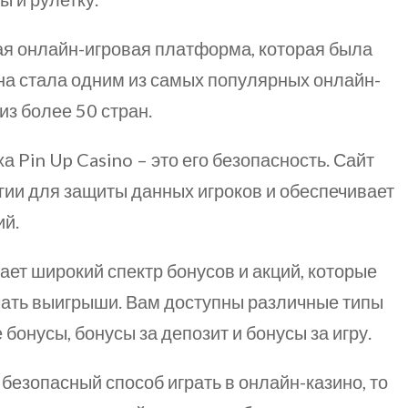
ая онлайн-игровая платформа, которая была
она стала одним из самых популярных онлайн-
из более 50 стран.
 Pin Up Casino – это его безопасность. Сайт
ии для защиты данных игроков и обеспечивает
ий.
гает широкий спектр бонусов и акций, которые
учать выигрыши. Вам доступны различные типы
бонусы, бонусы за депозит и бонусы за игру.
 безопасный способ играть в онлайн-казино, то