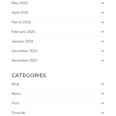
May 2026
April 2026
March 2026
February 2026
January 2026
December 2025
November 2025
CATEGORIES
Blog
News
Post
Pozyczki