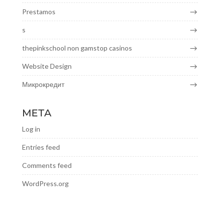
Prestamos
s
thepinkschool non gamstop casinos
Website Design
Микрокредит
META
Log in
Entries feed
Comments feed
WordPress.org