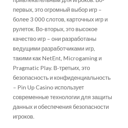
первых, это огромный выбор игр –
более 3 000 слотов, карточных игр и
рулеток. Во-вторых, это высокое
качество игр – они разработаны
ведущими разработчиками игр,
такими как NetEnt, Microgaming и
Pragmatic Play. В-третьих, это
безопасность и конфиденциальность
– Pin Up Casino использует
современные технологии для защиты
данных и обеспечения безопасности
игроков.