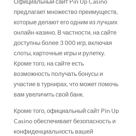
Официальный сайт Pin Up Casino
предлагает множество преимуществ,
которые делают его одним из лучших
онлайн-казино. В частности, на сайте
доступны более 3 000 игр, включая
слоты, карточные игры и рулетку.
Кроме того, на сайте есть
возможность получать бонусы и
участие в турнирах, что может помочь
вам увеличить свой банк.
Кроме того, официальный сайт Pin Up
Casino обеспечивает безопасность и
конфиденциальность вашей