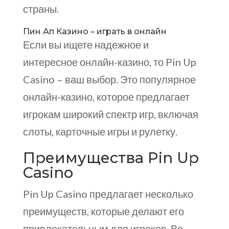
страны.
Пин Ап Казино – играть в онлайн
Если вы ищете надежное и
интересное онлайн-казино, то Pin Up
Casino – ваш выбор. Это популярное
онлайн-казино, которое предлагает
игрокам широкий спектр игр, включая
слоты, карточные игры и рулетку.
Преимущества Pin Up
Casino
Pin Up Casino предлагает несколько
преимуществ, которые делают его
привлекательным для игроков. Во-