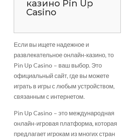
казино Pin Up
Casino
Если вы ищете надежное и
развлекательное онлайн-казино, то
Pin Up Casino – ваш выбор. Это
официальный сайт, где вы можете
играть в игры с любым устройством,
связанным с интернетом.
Pin Up Casino – это международная
онлайн-игровая платформа, которая
предлагает игрокам из многих стран