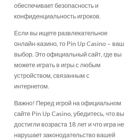
обеспечивает безопасность и
конфиденциальность игроков.
Если вы ищете развлекательное
онлайн-казино, то Pin Up Casino – ваш
выбор. Это официальный сайт, где вы
можете играть в игры с любым
устройством, связанным с
интернетом.
Важно! Перед игрой на официальном
сайте Pin Up Casino, убедитесь, что вы
достигли возраста 18 лет и что игра не
нарушает законодательство вашей