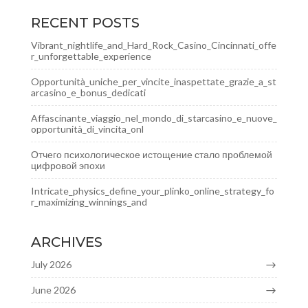
RECENT POSTS
Vibrant_nightlife_and_Hard_Rock_Casino_Cincinnati_offe
r_unforgettable_experience
Opportunità_uniche_per_vincite_inaspettate_grazie_a_st
arcasino_e_bonus_dedicati
Affascinante_viaggio_nel_mondo_di_starcasino_e_nuove_
opportunità_di_vincita_onl
Отчего психологическое истощение стало проблемой
цифровой эпохи
Intricate_physics_define_your_plinko_online_strategy_fo
r_maximizing_winnings_and
ARCHIVES
July 2026
June 2026