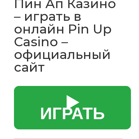
Пин Ап Казино
– играть в
онлайн Pin Up
Casino –
официальный
сайт
▶️
ИГРАТЬ