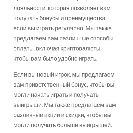
лояльности, которая позволяет вам
получать бонусы и преимущества,
если вы играть регулярно. Мы также
предлагаем вам различные способы
оплаты, включая криптовалюты,
чтобы вам было удобно играть.
Если вы новый игрок, мы предлагаем
вам приветственный бонус, чтобы вы
могли начать играть и получать
выигрыши. Мы также предлагаем вам
различные акции и скидки, чтобы вы
могли получать больше выигрышей.