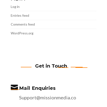
Log in
Entries feed
Comments feed
WordPress.org
Get in Touch

Mail Enquiries
Support@missionmedia.co