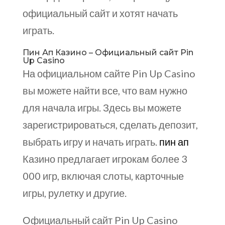
официальный сайт и хотят начать
играть.
Пин Ап Казино – Официальный сайт Pin
Up Casino
На официальном сайте Pin Up Casino
вы можете найти все, что вам нужно
для начала игры. Здесь вы можете
зарегистрироваться, сделать депозит,
выбрать игру и начать играть.
пин ап
Казино предлагает игрокам более 3
000 игр, включая слоты, карточные
игры, рулетку и другие.
Официальный сайт Pin Up Casino