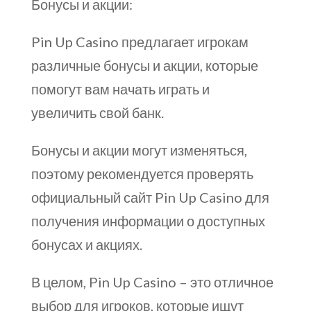
Бонусы и акции:
Pin Up Casino предлагает игрокам
различные бонусы и акции, которые
помогут вам начать играть и
увеличить свой банк.
Бонусы и акции могут изменяться,
поэтому рекомендуется проверять
официальный сайт Pin Up Casino для
получения информации о доступных
бонусах и акциях.
В целом, Pin Up Casino – это отличное
выбор для игроков, которые ищут