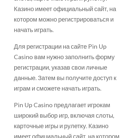
Казино имеет официальный сайт, на
котором можно регистрироваться и
начать играть.
Для регистрации на сайте Pin Up
Casino вам нужно заполнить форму
регистрации, указав свои личные
данные. Затем вы получите доступ к
играм и сможете начать играть.
Pin Up Casino предлагает игрокам
широкий выбор игр, включая слоты,
карточные игры и рулетку. Казино
имеет официальный сайт, на котором