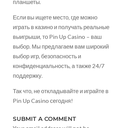
планшеты.
Если вы ищете место, где можно
играть в казино и получать реальные
выигрыши, то Pin Up Casino – ваш
выбор. Мы предлагаем вам широкий
выбор игр, безопасность и
конфиденциальность, а также 24/7
поддержку.
Так что, не откладывайте и играйте в
Pin Up Casino сегодня!
SUBMIT A COMMENT