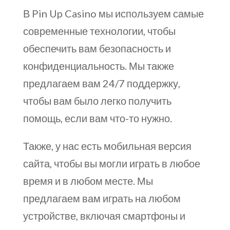
В Pin Up Casino мы используем самые
современные технологии, чтобы
обеспечить вам безопасность и
конфиденциальность. Мы также
предлагаем вам 24/7 поддержку,
чтобы вам было легко получить
помощь, если вам что-то нужно.
Также, у нас есть мобильная версия
сайта, чтобы вы могли играть в любое
время и в любом месте. Мы
предлагаем вам играть на любом
устройстве, включая смартфоны и