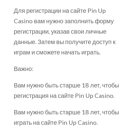
Для регистрации на сайте Pin Up
Casino вам нужно заполнить форму
регистрации, указав свои личные
данные. Затем вы получите доступ к
играм и сможете начать играть.
Важно:
Вам нужно быть старше 18 лет, чтобы
регистрация на сайте Pin Up Casino.
Вам нужно быть старше 18 лет, чтобы
играть на сайте Pin Up Casino.