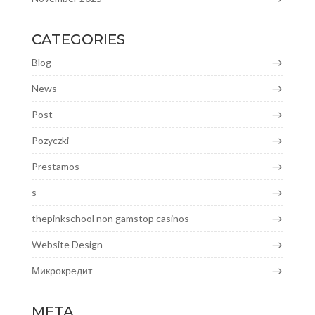
CATEGORIES
Blog
News
Post
Pozyczki
Prestamos
s
thepinkschool non gamstop casinos
Website Design
Микрокредит
META