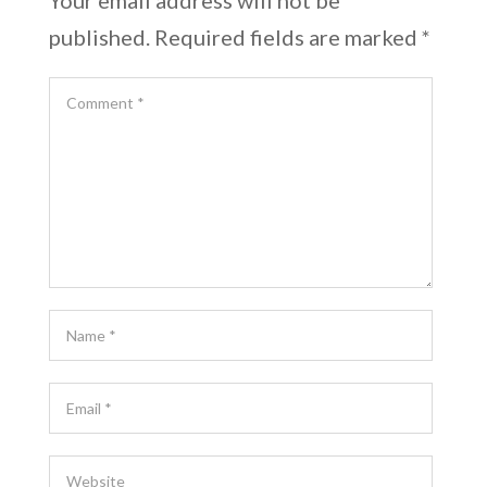
Your email address will not be
published.
Required fields are marked
*