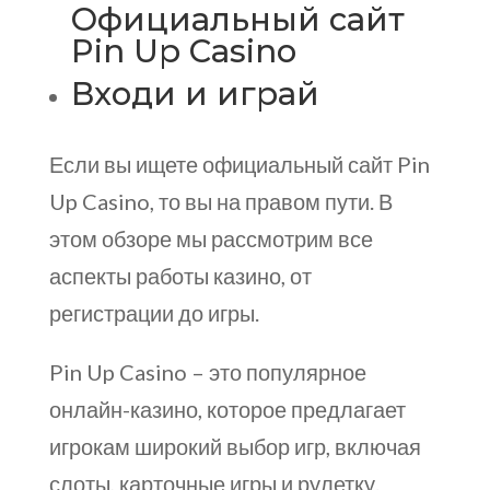
Официальный сайт
Pin Up Casino
Входи и играй
Если вы ищете официальный сайт Pin
Up Casino, то вы на правом пути. В
этом обзоре мы рассмотрим все
аспекты работы казино, от
регистрации до игры.
Pin Up Casino – это популярное
онлайн-казино, которое предлагает
игрокам широкий выбор игр, включая
слоты, карточные игры и рулетку.