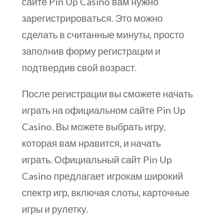
сайте Pin Up Casino вам нужно
зарегистрироваться. Это можно
сделать в считанные минуты, просто
заполнив форму регистрации и
подтвердив свой возраст.
После регистрации вы сможете начать
играть на официальном сайте Pin Up
Casino. Вы можете выбрать игру,
которая вам нравится, и начать
играть. Официальный сайт Pin Up
Casino предлагает игрокам широкий
спектр игр, включая слоты, карточные
игры и рулетку.