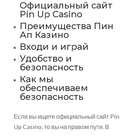
Официальный сайт
Pin Up Casino
Преимущества Пин
Ап Казино
Входи и играй
Удобство и
безопасность
Как мы
обеспечиваем
безопасность
Если вы ищете официальный сайт Pin
Up Casino, то вы на правом пути. В