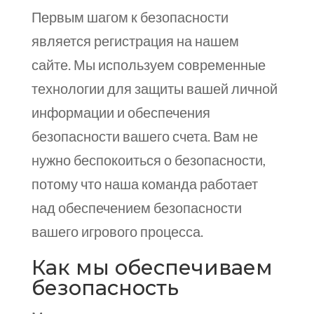
Первым шагом к безопасности
является регистрация на нашем
сайте. Мы используем современные
технологии для защиты вашей личной
информации и обеспечения
безопасности вашего счета. Вам не
нужно беспокоиться о безопасности,
потому что наша команда работает
над обеспечением безопасности
вашего игрового процесса.
Как мы обеспечиваем
безопасность