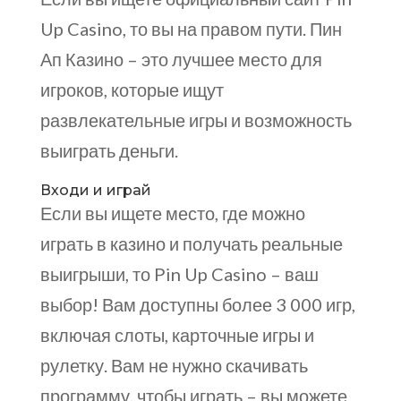
Up Casino, то вы на правом пути. Пин
Ап Казино – это лучшее место для
игроков, которые ищут
развлекательные игры и возможность
выиграть деньги.
Входи и играй
Если вы ищете место, где можно
играть в казино и получать реальные
выигрыши, то Pin Up Casino – ваш
выбор! Вам доступны более 3 000 игр,
включая слоты, карточные игры и
рулетку. Вам не нужно скачивать
программу, чтобы играть – вы можете