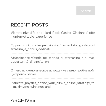
RECENT POSTS
Vibrant_nightlife_and_Hard_Rock_Casino_Cincinnati_offe
r_unforgettable_experience
Opportunità_uniche_per_vincite_inaspettate_grazie_a_st
arcasino_e_bonus_dedicati
Affascinante_viaggio_nel_mondo_di_starcasino_e_nuove_
opportunità_di_vincita_onl
Отчего психологическое истощение стало проблемой
цифровой эпохи
Intricate_physics_define_your_plinko_online_strategy_fo
r_maximizing_winnings_and
ARCHIVES