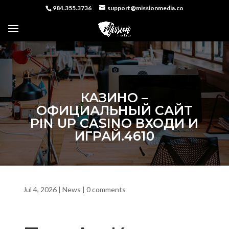
984.355.3736
support@missionmedia.co
КАЗИНО –
ОФИЦИАЛЬНЫЙ САЙТ
PIN UP CASINO ВХОДИ И
ИГРАЙ.4610
Jul 4, 2026
|
News
|
0 comments