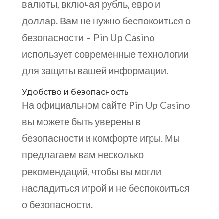
валюты, включая рубль, евро и
доллар. Вам не нужно беспокоиться о
безопасности – Pin Up Casino
использует современные технологии
для защиты вашей информации.
Удобство и безопасность
На официальном сайте Pin Up Casino
вы можете быть уверены в
безопасности и комфорте игры. Мы
предлагаем вам несколько
рекомендаций, чтобы вы могли
насладиться игрой и не беспокоиться
о безопасности.