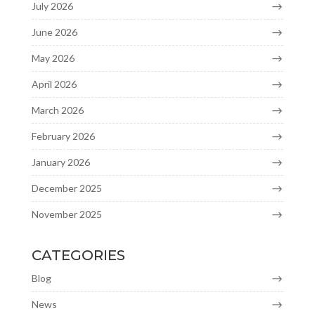
July 2026
June 2026
May 2026
April 2026
March 2026
February 2026
January 2026
December 2025
November 2025
CATEGORIES
Blog
News