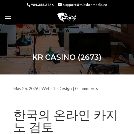
984.355.3736
support@missionmedia.co
KR CASINO (2673)
May 26, 2026
|
Website Design
|
0 comments
한국의 온라인 카지
노 검토