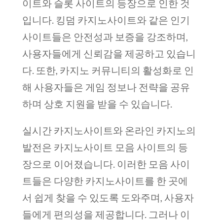
이트와 슬롯 사이트의 등장으로 인한 것
입니다. 킹덤 카지노사이트와 같은 인기
사이트들은 안전성과 보증을 강조하며,
사용자들에게 신뢰감을 제공하고 있습니
다. 또한, 카지노 커뮤니티의 활성화로 인
해 사용자들은 게임 정보나 전략을 공유
하며 상호 지원을 받을 수 있습니다.
실시간 카지노사이트와 온라인 카지노의
발전은 카지노사이트 모음 사이트의 등
장으로 이어졌습니다. 이러한 모음 사이
트들은 다양한 카지노사이트를 한 곳에
서 쉽게 찾을 수 있도록 도와주며, 사용자
들에게 편의성을 제공합니다. 그러나 이