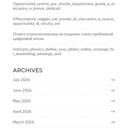
Opportunità_uniche_per_vincite_inaspettate_grazie_a_st
arcasino_e_bonus_dedicati
Affascinante_viaggio_nel_mondo_di_starcasino_e_nuove_
opportunità_di_vincita_onl
Отчего психологическое истощение стало проблемой
цифровой эпохи
Intricate_physics_define_your_plinko_online_strategy_fo
r_maximizing_winnings_and
ARCHIVES
July 2026
June 2026
May 2026
April 2026
March 2026