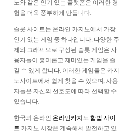
노와 같은 인기 있는 플랫폼은 이러한 경
험을 더욱 풍부하게 만듭니다.
슬롯 사이트는 온라인 카지노에서 가장
인기 있는 게임 중 하나입니다. 다양한 주
제와 그래픽으로 구성된 슬롯 게임은 사
용자들이 흥미롭고 재미있는 게임을 즐
길 수 있게 합니다. 이러한 게임들은 카지
노사이트에서 쉽게 찾을 수 있으며, 사용
자들은 자신의 선호도에 따라 선택할 수
있습니다.
한국의 온라인
온라인카지노 합법 사이
트
카지노 시장은 계속해서 발전하고 있