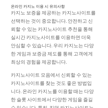
온라인 카지노 이용 시 유의사항
카지노 보증을 제공하는 카지노사이트를
선택하는 것이 중요합니다. 안전하고 신
뢰할 수 있는 카지노사이트 추천을 통해
실시간 카지노사이트를 이용하면 더욱
안심할 수 있습니다. 우리 카지노는 다양
한 게임과 보증금 제도를 통해 고객에게
최상의 경험을 제공합니다.
카지노사이트 모음에서 신뢰할 수 있는
카지노사이트를 찾는 것도 좋은 방법입
니다. 온라인 카지노를 이용할 때는 다양
한 슬롯 사이트에서 다양한 게임을 즐길
수 있습니다. 특히, 킹덤 카지노사이트는