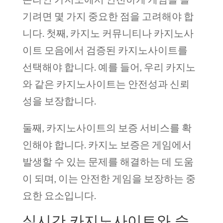
기려면 몇 가지 중요한 점을 고려해야 합
니다. 첫째, 카지노 커뮤니티나 카지노사
이트 모음에서 검증된 카지노사이트를
선택해야 합니다. 예를 들어, 우리 카지노
와 같은 카지노사이트는 안전성과 신뢰
성을 보장합니다.
둘째, 카지노사이트의 보증 서비스를 확
인해야 합니다. 카지노 보증은 게임에서
발생할 수 있는 문제를 해결하는 데 도움
이 되며, 이는 안전한 게임을 보장하는 중
요한 요소입니다.
실시간 카지노사이트와 슬