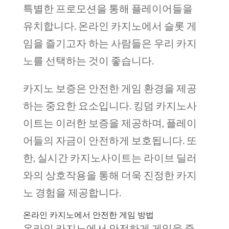
특별한 프로모션을 통해 플레이어들을
유치합니다. 온라인 카지노에서 슬롯 게
임을 즐기고자 하는 사람들은 우리 카지
노를 선택하는 것이 좋습니다.
카지노 보증은 안전한 게임 환경을 제공
하는 중요한 요소입니다. 킹덤 카지노사
이트는 이러한 보증을 제공하며, 플레이
어들의 자금이 안전하게 보호됩니다. 또
한, 실시간 카지노사이트는 라이브 딜러
와의 상호작용을 통해 더욱 진정한 카지
노 경험을 제공합니다.
온라인 카지노에서 안전한 게임 방법
온라인 카지노에서 안전하게 게임을 즐