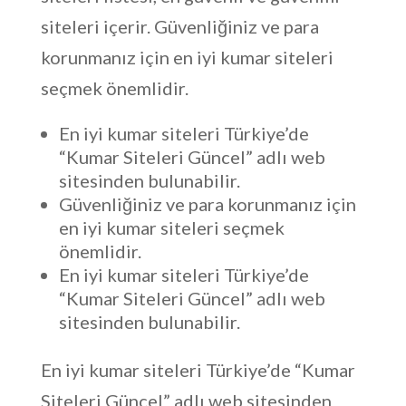
siteleri içerir. Güvenliğiniz ve para
korunmanız için en iyi kumar siteleri
seçmek önemlidir.
En iyi kumar siteleri Türkiye’de
“Kumar Siteleri Güncel” adlı web
sitesinden bulunabilir.
Güvenliğiniz ve para korunmanız için
en iyi kumar siteleri seçmek
önemlidir.
En iyi kumar siteleri Türkiye’de
“Kumar Siteleri Güncel” adlı web
sitesinden bulunabilir.
En iyi kumar siteleri Türkiye’de “Kumar
Siteleri Güncel” adlı web sitesinden