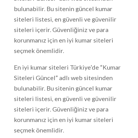
bulunabilir. Bu sitenin güncel kumar
siteleri listesi, en güvenli ve güvenilir
siteleri içerir. Güvenliğiniz ve para
korunmanız için en iyi kumar siteleri
seçmek önemlidir.
En iyi kumar siteleri Türkiye’de “Kumar
Siteleri Güncel” adlı web sitesinden
bulunabilir. Bu sitenin güncel kumar
siteleri listesi, en güvenli ve güvenilir
siteleri içerir. Güvenliğiniz ve para
korunmanız için en iyi kumar siteleri
seçmek önemlidir.