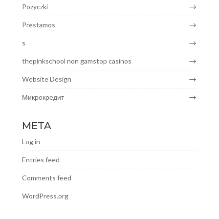
Pozyczki
Prestamos
s
thepinkschool non gamstop casinos
Website Design
Микрокредит
META
Log in
Entries feed
Comments feed
WordPress.org