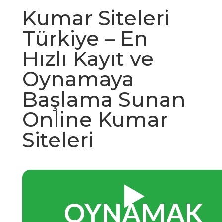
Kumar Siteleri
Türkiye – En
Hızlı Kayıt ve
Oynamaya
Başlama Sunan
Online Kumar
Siteleri
▶️
OYNAMAK