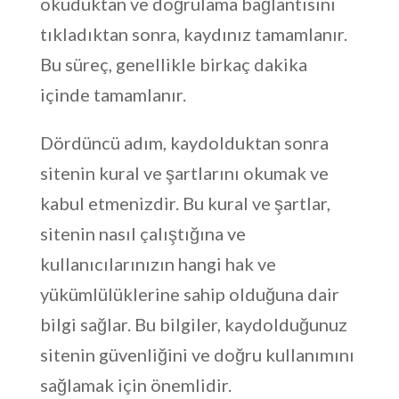
okuduktan ve doğrulama bağlantısını
tıkladıktan sonra, kaydınız tamamlanır.
Bu süreç, genellikle birkaç dakika
içinde tamamlanır.
Dördüncü adım, kaydolduktan sonra
sitenin kural ve şartlarını okumak ve
kabul etmenizdir. Bu kural ve şartlar,
sitenin nasıl çalıştığına ve
kullanıcılarınızın hangi hak ve
yükümlülüklerine sahip olduğuna dair
bilgi sağlar. Bu bilgiler, kaydolduğunuz
sitenin güvenliğini ve doğru kullanımını
sağlamak için önemlidir.