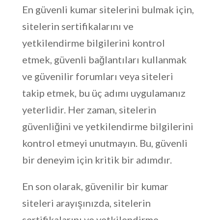
En güvenli kumar sitelerini bulmak için,
sitelerin sertifikalarını ve
yetkilendirme bilgilerini kontrol
etmek, güvenli bağlantıları kullanmak
ve güvenilir forumları veya siteleri
takip etmek, bu üç adımı uygulamanız
yeterlidir. Her zaman, sitelerin
güvenliğini ve yetkilendirme bilgilerini
kontrol etmeyi unutmayın. Bu, güvenli
bir deneyim için kritik bir adımdır.
En son olarak, güvenilir bir kumar
siteleri arayışınızda, sitelerin
sertifikalarını ve yetkilendirme