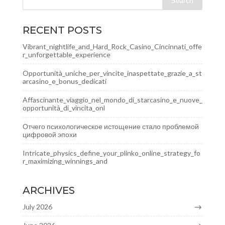
RECENT POSTS
Vibrant_nightlife_and_Hard_Rock_Casino_Cincinnati_offe
r_unforgettable_experience
Opportunità_uniche_per_vincite_inaspettate_grazie_a_st
arcasino_e_bonus_dedicati
Affascinante_viaggio_nel_mondo_di_starcasino_e_nuove_
opportunità_di_vincita_onl
Отчего психологическое истощение стало проблемой
цифровой эпохи
Intricate_physics_define_your_plinko_online_strategy_fo
r_maximizing_winnings_and
ARCHIVES
July 2026