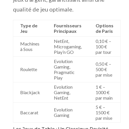
qualité de jeu optimale.
Type de
Fournisseurs
Options
Jeu
Principaux
de Paris
NetEnt,
0,10 € –
Machines
Microgaming,
100 €
à Sous
Play’n GO
par tour
Evolution
0,50 € –
Gaming,
Roulette
500 €
Pragmatic
par mise
Play
Evolution
1 € –
Blackjack
Gaming,
1000 €
NetEnt
par main
5 € –
Evolution
Baccarat
1500 €
Gaming
par mise