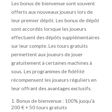
Les bonus de bienvenue sont souvent
offerts aux nouveaux joueurs lors de
leur premier dépôt. Les bonus de dépôt
sont accordés lorsque les joueurs
effectuent des dépôts supplémentaires
sur leur compte. Les tours gratuits
permettent aux joueurs de jouer
gratuitement à certaines machines à
sous. Les programmes de fidélité
récompensent les joueurs réguliers en
leur offrant des avantages exclusifs.
Bonus de bienvenue : 100% jusqu’à
200 € + 50 tours gratuits