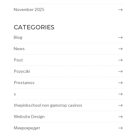
November 2025
CATEGORIES
Blog
News
Post
Pozyczki
Prestamos
s
thepinkschool non gamstop casinos
Website Design
Микрокредит