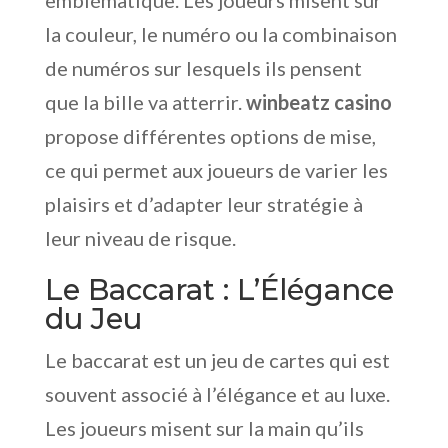
emblématique. Les joueurs misent sur
la couleur, le numéro ou la combinaison
de numéros sur lesquels ils pensent
que la bille va atterrir.
winbeatz casino
propose différentes options de mise,
ce qui permet aux joueurs de varier les
plaisirs et d’adapter leur stratégie à
leur niveau de risque.
Le Baccarat : L’Élégance
du Jeu
Le baccarat est un jeu de cartes qui est
souvent associé à l’élégance et au luxe.
Les joueurs misent sur la main qu’ils