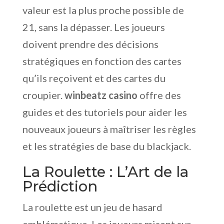
valeur est la plus proche possible de
21, sans la dépasser. Les joueurs
doivent prendre des décisions
stratégiques en fonction des cartes
qu’ils reçoivent et des cartes du
croupier.
winbeatz casino
offre des
guides et des tutoriels pour aider les
nouveaux joueurs à maîtriser les règles
et les stratégies de base du blackjack.
La Roulette : L’Art de la
Prédiction
La roulette est un jeu de hasard