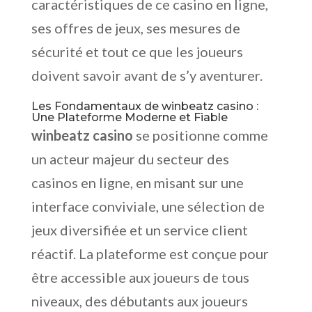
caractéristiques de ce casino en ligne,
ses offres de jeux, ses mesures de
sécurité et tout ce que les joueurs
doivent savoir avant de s’y aventurer.
Les Fondamentaux de winbeatz casino :
Une Plateforme Moderne et Fiable
winbeatz casino
se positionne comme
un acteur majeur du secteur des
casinos en ligne, en misant sur une
interface conviviale, une sélection de
jeux diversifiée et un service client
réactif. La plateforme est conçue pour
être accessible aux joueurs de tous
niveaux, des débutants aux joueurs