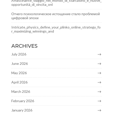
Affascinante_viaggio_nel_mondo_di_starcasino_e_nuove_
opportunità_di_vincita_onl
Отчего психологическое истощение стало проблемой
цифровой эпохи
Intricate_physics_define_your_plinko_online_strategy_fo
r_maximizing_winnings_and
ARCHIVES
July 2026
June 2026
May 2026
April 2026
March 2026
February 2026
January 2026