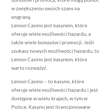
w zwiększeniu swoich szans na
wygraną.
Lemon Casino jest kasynem, które
oferuje wiele możliwości hazardu, a
także wiele bonusów i promocji. Jeśli
szukasz nowych możliwości hazardu, to
Lemon Casino jest kasynem, które
warto rozważyć.
Lemon Casino – to kasyno, które
oferuje wiele możliwości hazardu i jest
dostępne w wielu krajach, w tym w
Polsce. Kasyno jest licencjonowane