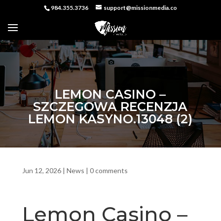
984.355.3736
support@missionmedia.co
LEMON CASINO –
SZCZEGOWA RECENZJA
LEMON KASYNO.13048 (2)
Jun 12, 2026
|
News
|
0 comments
Lemon Casino –