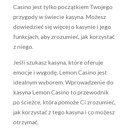
Casino jest tylko początkiem Twojego
przygody w świecie kasyna. Możesz
dowiedzieć się więcej o kasynie i jego
funkcjach, aby zrozumieć, jak korzystać
z niego.
Jeśli szukasz kasyna, które oferuje
emocje i wygodę, Lemon Casino jest
idealnym wyborem. Wprowadzenie do
kasyna Lemon Casino to przewodnik
po ścieżce, która pomoże Ci zrozumieć,
jak korzystać z tego kasyna i co możesz
otrzymać.