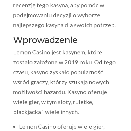
recenzję tego kasyna, aby pomóc w
podejmowaniu decyzji o wyborze
najlepszego kasyna dla swoich potrzeb.
Wprowadzenie
Lemon Casino jest kasynem, które
zostało założone w 2019 roku. Od tego
czasu, kasyno zyskało popularność
wśród graczy, którzy szukają nowych
możliwości hazardu. Kasyno oferuje
wiele gier, w tym sloty, ruletke,
blackjacka i wiele innych.
Lemon Casino oferuje wiele gier,