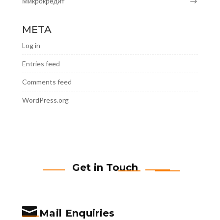
Микрокредит
META
Log in
Entries feed
Comments feed
WordPress.org
Get in Touch

Mail Enquiries