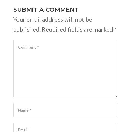
SUBMIT A COMMENT
Your email address will not be
published.
Required fields are marked
*