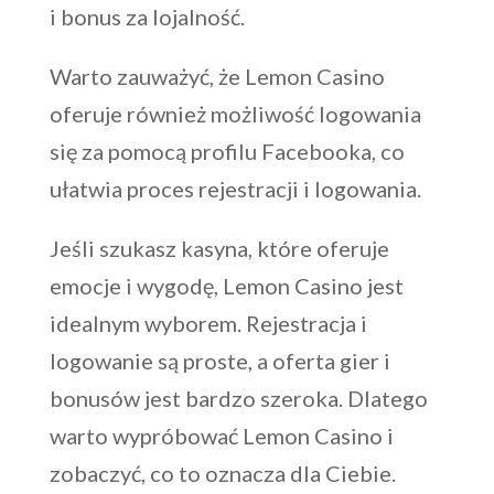
i bonus za lojalność.
Warto zauważyć, że Lemon Casino
oferuje również możliwość logowania
się za pomocą profilu Facebooka, co
ułatwia proces rejestracji i logowania.
Jeśli szukasz kasyna, które oferuje
emocje i wygodę, Lemon Casino jest
idealnym wyborem. Rejestracja i
logowanie są proste, a oferta gier i
bonusów jest bardzo szeroka. Dlatego
warto wypróbować Lemon Casino i
zobaczyć, co to oznacza dla Ciebie.