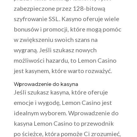
zabezpieczone przez 128-bitową
szyfrowanie SSL. Kasyno oferuje wiele
bonusów i promocji, które mogą pomóc
w zwiększeniu swoich szans na
wygraną. Jeśli szukasz nowych
możliwości hazardu, to Lemon Casino
jest kasynem, które warto rozważyć.
Wprowadzenie do kasyna
Jeśli szukasz kasyna, które oferuje
emocje i wygodę, Lemon Casino jest
idealnym wyborem. Wprowadzenie do
kasyna Lemon Casino to przewodnik
po ścieżce, która pomoże Ci zrozumieć,