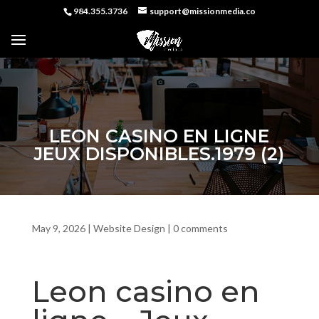
984.355.3736
support@missionmedia.co
LEON CASINO EN LIGNE
JEUX DISPONIBLES.1979 (2)
May 9, 2026
|
Website Design
|
0 comments
Leon casino en