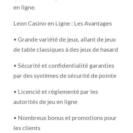
en ligne.
Leon Casino en Ligne : Les Avantages
• Grande variété de jeux, allant de jeux
de table classiques à des jeux de hasard
• Sécurité et confidentialité garanties
par des systèmes de sécurité de pointe
• Licencié et réglementé par les
autorités de jeu en ligne
• Nombreux bonus et promotions pour
les clients