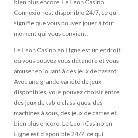
bien plus encore. Le Leon Casino
Connexion est disponible 24/7, ce qui
signifie que vous pouvez jouer à tout
moment qui vous convient.
Le Leon Casino en Ligne est un endroit
où vous pouvez vous détendre et vous
amuser en jouant à des jeux de hasard.
Avec une grande variété de jeux
disponibles, vous pouvez choisir entre
des jeux de table classiques, des
machines à sous, des jeux de cartes et
bien plus encore. Le Leon Casino en
Ligne est disponible 24/7, ce qui