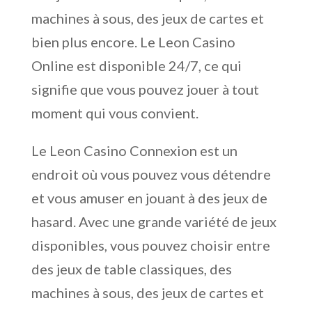
machines à sous, des jeux de cartes et
bien plus encore. Le Leon Casino
Online est disponible 24/7, ce qui
signifie que vous pouvez jouer à tout
moment qui vous convient.
Le Leon Casino Connexion est un
endroit où vous pouvez vous détendre
et vous amuser en jouant à des jeux de
hasard. Avec une grande variété de jeux
disponibles, vous pouvez choisir entre
des jeux de table classiques, des
machines à sous, des jeux de cartes et