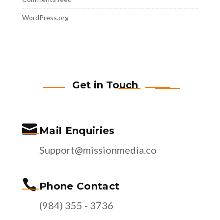
WordPress.org
Get in Touch

Mail Enquiries
Support@missionmedia.co

Phone Contact
(984) 355 - 3736