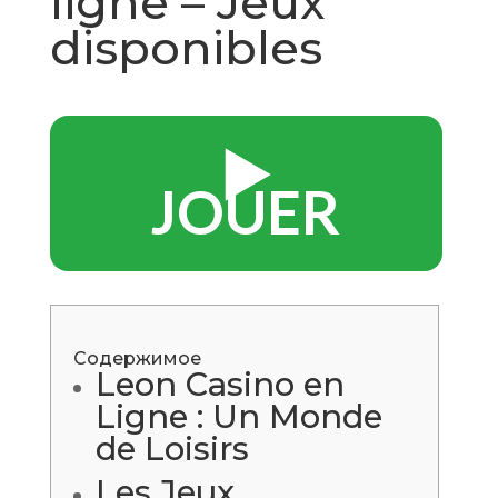
ligne – Jeux
disponibles
▶️
JOUER
Содержимое
Leon Casino en
Ligne : Un Monde
de Loisirs
Les Jeux