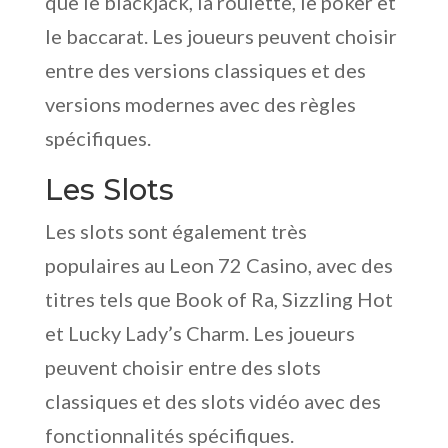
que le blackjack, la roulette, le poker et
le baccarat. Les joueurs peuvent choisir
entre des versions classiques et des
versions modernes avec des règles
spécifiques.
Les Slots
Les slots sont également très
populaires au Leon 72 Casino, avec des
titres tels que Book of Ra, Sizzling Hot
et Lucky Lady’s Charm. Les joueurs
peuvent choisir entre des slots
classiques et des slots vidéo avec des
fonctionnalités spécifiques.