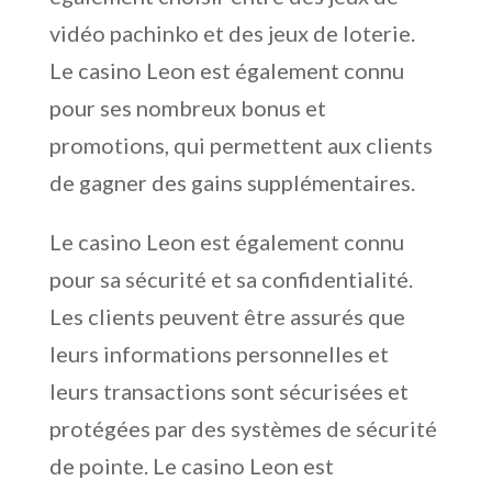
vidéo pachinko et des jeux de loterie.
Le casino Leon est également connu
pour ses nombreux bonus et
promotions, qui permettent aux clients
de gagner des gains supplémentaires.
Le casino Leon est également connu
pour sa sécurité et sa confidentialité.
Les clients peuvent être assurés que
leurs informations personnelles et
leurs transactions sont sécurisées et
protégées par des systèmes de sécurité
de pointe. Le casino Leon est