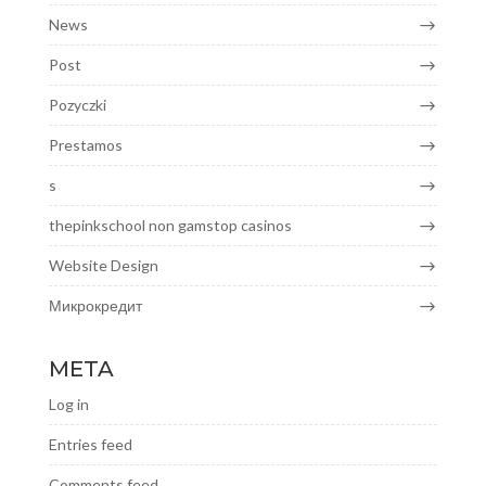
News
Post
Pozyczki
Prestamos
s
thepinkschool non gamstop casinos
Website Design
Микрокредит
META
Log in
Entries feed
Comments feed