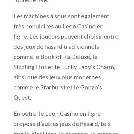
Les machines à sous sont également
très populaires au Leon Casino en
ligne. Les joueurs peuvent choisir entre
des jeux de hasard traditionnels
comme le Book of Ra Deluxe, le
Sizzling Hot et le Lucky Lady’s Charm,
ainsi que des jeux plus modernes
comme le Starburst et le Gonzo’s
Quest.
En outre, le Leon Casino en ligne
propose d’autres jeux de hasard, tels
que le blackjack, le baccarat, le craps et