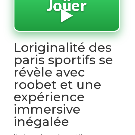
Jouer
▶️
Loriginalité des
paris sportifs se
révèle avec
roobet et une
expérience
immersive
inégalée