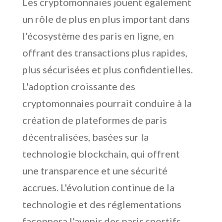
Les cryptomonnaies jouent également
un rôle de plus en plus important dans
l'écosystème des paris en ligne, en
offrant des transactions plus rapides,
plus sécurisées et plus confidentielles.
L'adoption croissante des
cryptomonnaies pourrait conduire à la
création de plateformes de paris
décentralisées, basées sur la
technologie blockchain, qui offrent
une transparence et une sécurité
accrues. L'évolution continue de la
technologie et des réglementations
façonnera l'avenir des paris sportifs,