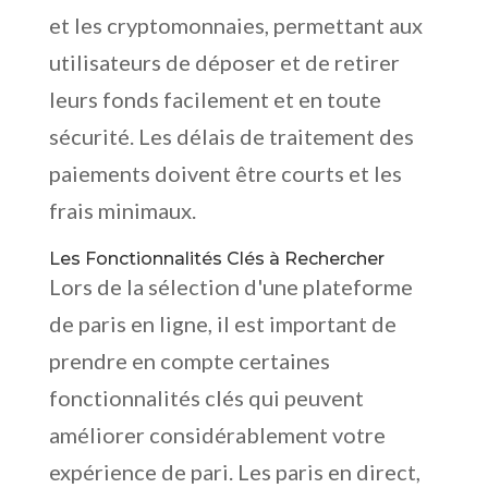
et les cryptomonnaies, permettant aux
utilisateurs de déposer et de retirer
leurs fonds facilement et en toute
sécurité. Les délais de traitement des
paiements doivent être courts et les
frais minimaux.
Les Fonctionnalités Clés à Rechercher
Lors de la sélection d'une plateforme
de paris en ligne, il est important de
prendre en compte certaines
fonctionnalités clés qui peuvent
améliorer considérablement votre
expérience de pari. Les paris en direct,