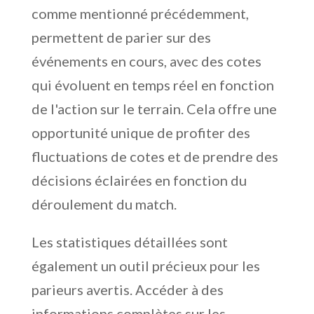
comme mentionné précédemment,
permettent de parier sur des
événements en cours, avec des cotes
qui évoluent en temps réel en fonction
de l'action sur le terrain. Cela offre une
opportunité unique de profiter des
fluctuations de cotes et de prendre des
décisions éclairées en fonction du
déroulement du match.
Les statistiques détaillées sont
également un outil précieux pour les
parieurs avertis. Accéder à des
informations complètes sur les