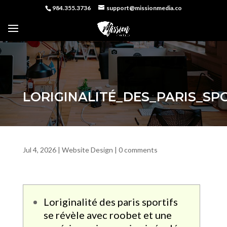
984.355.3736
support@missionmedia.co
LORIGINALITÉ_DES_PARIS_S
Jul 4, 2026
|
Website Design
|
0 comments
Loriginalité des paris sportifs
se révèle avec roobet et une