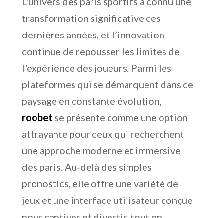
L'univers des paris sportifs a connu une
transformation significative ces
dernières années, et l’innovation
continue de repousser les limites de
l'expérience des joueurs. Parmi les
plateformes qui se démarquent dans ce
paysage en constante évolution,
roobet
se présente comme une option
attrayante pour ceux qui recherchent
une approche moderne et immersive
des paris. Au-delà des simples
pronostics, elle offre une variété de
jeux et une interface utilisateur conçue
pour captiver et divertir, tout en