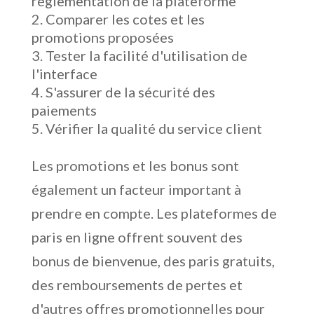
réglementation de la plateforme
Comparer les cotes et les
promotions proposées
Tester la facilité d'utilisation de
l'interface
S'assurer de la sécurité des
paiements
Vérifier la qualité du service client
Les promotions et les bonus sont
également un facteur important à
prendre en compte. Les plateformes de
paris en ligne offrent souvent des
bonus de bienvenue, des paris gratuits,
des remboursements de pertes et
d'autres offres promotionnelles pour