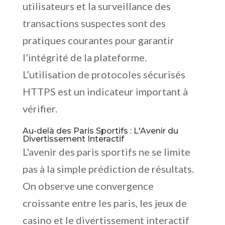
utilisateurs et la surveillance des
transactions suspectes sont des
pratiques courantes pour garantir
l'intégrité de la plateforme.
L’utilisation de protocoles sécurisés
HTTPS est un indicateur important à
vérifier.
Au-delà des Paris Sportifs : L'Avenir du
Divertissement Interactif
L'avenir des paris sportifs ne se limite
pas à la simple prédiction de résultats.
On observe une convergence
croissante entre les paris, les jeux de
casino et le divertissement interactif