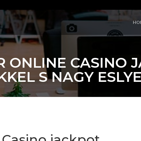
HO
 ONLINE CASINO 
EL S NAGY ESLYEK
 Casino jackpot