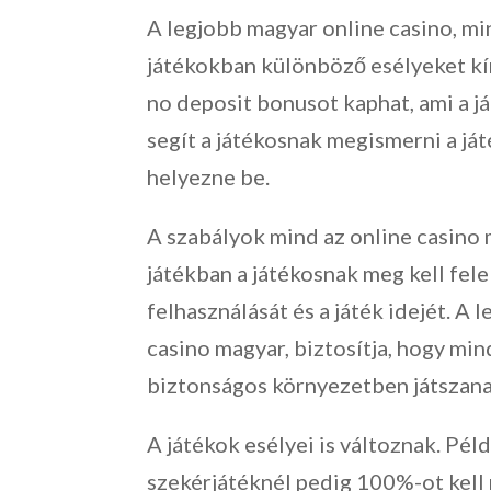
A legjobb magyar online casino, m
játékokban különböző esélyeket kí
no deposit bonusot kaphat, ami a já
segít a játékosnak megismerni a já
helyezne be.
A szabályok mind az online casino
játékban a játékosnak meg kell fele
felhasználását és a játék idejét. A 
casino magyar, biztosítja, hogy min
biztonságos környezetben játszana
A játékok esélyei is változnak. Pél
szekérjátéknél pedig 100%-ot kell 