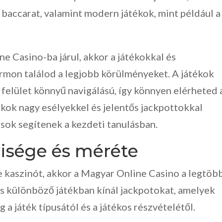
a baccarat, valamint modern játékok, mint például a
e Casino-ba járul, akkor a játékokkal és
mon találod a legjobb körülményeket. A játékok
 felület könnyű navigálású, így könnyen elérheted 
ékok nagy esélyekkel és jelentős jackpottokkal
sok segítenek a kezdeti tanulásban.
isége és méréte
e kaszinót, akkor a Magyar Online Casino a legtöb
os különböző játékban kínál jackpotokat, amelyek
a játék típusától és a játékos részvételétől.