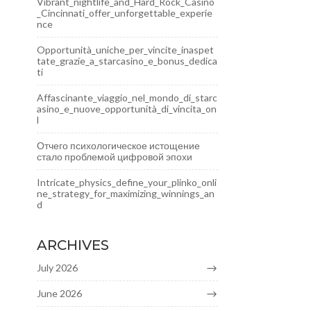
Vibrant_nightlife_and_Hard_Rock_Casino
_Cincinnati_offer_unforgettable_experie
l
nce
Opportunità_uniche_per_vincite_inaspet
tate_grazie_a_starcasino_e_bonus_dedica
ti
Affascinante_viaggio_nel_mondo_di_starc
asino_e_nuove_opportunità_di_vincita_on
l
Отчего психологическое истощение
стало проблемой цифровой эпохи
Intricate_physics_define_your_plinko_onli
ne_strategy_for_maximizing_winnings_an
d
ARCHIVES
July 2026
June 2026