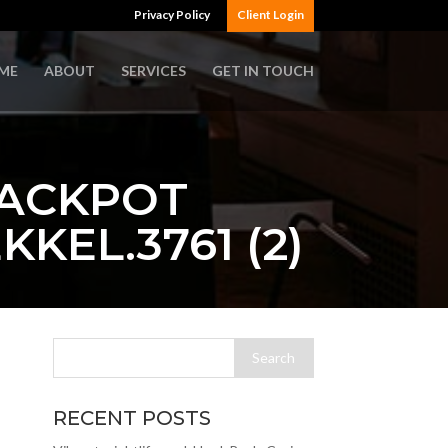
Privacy Policy
Client Login
ME
ABOUT
SERVICES
GET IN TOUCH
JACKPOT
KEL.3761 (2)
RECENT POSTS