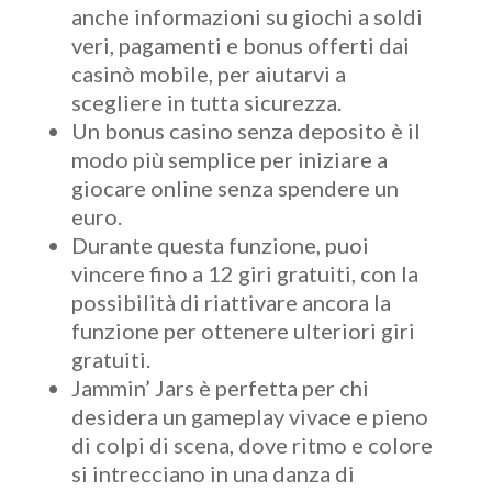
anche informazioni su giochi a soldi
veri, pagamenti e bonus offerti dai
casinò mobile, per aiutarvi a
scegliere in tutta sicurezza.
Un bonus casino senza deposito è il
modo più semplice per iniziare a
giocare online senza spendere un
euro.
Durante questa funzione, puoi
vincere fino a 12 giri gratuiti, con la
possibilità di riattivare ancora la
funzione per ottenere ulteriori giri
gratuiti.
Jammin’ Jars è perfetta per chi
desidera un gameplay vivace e pieno
di colpi di scena, dove ritmo e colore
si intrecciano in una danza di