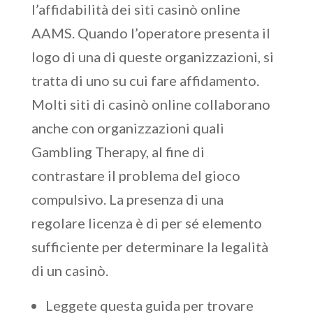
l’affidabilità dei siti casinò online
AAMS. Quando l’operatore presenta il
logo di una di queste organizzazioni, si
tratta di uno su cui fare affidamento.
Molti siti di casinò online collaborano
anche con organizzazioni quali
Gambling Therapy, al fine di
contrastare il problema del gioco
compulsivo. La presenza di una
regolare licenza è di per sé elemento
sufficiente per determinare la legalità
di un casinò.
Leggete questa guida per trovare